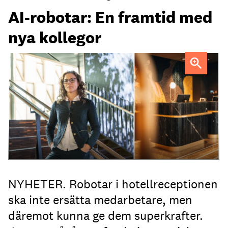
AI-robotar: En framtid med
nya kollegor
Professor Kristina Palm FOTO: Theresia Viska
FOTO:
Dylan Calluy / Unsplash
NYHETER. Robotar i hotellreceptionen
ska inte ersätta medarbetare, men
däremot kunna ge dem superkrafter.