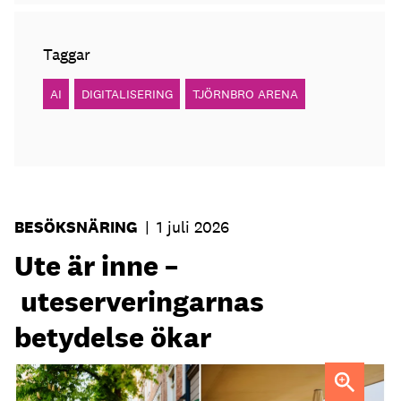
Taggar
AI
DIGITALISERING
TJÖRNBRO ARENA
BESÖKSNÄRING
|
1 juli 2026
Ute är inne –
uteserveringarnas
betydelse ökar
Uteservering på Dryck vinbar samt Slussporten.
FOTO: