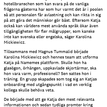
hotellbranschen som kan svara på de vanliga
frågorna gästerna har som hur varmt det är i poolen
så att personalen får avlastning och kan rikta in sig
på att göra det människor gör bäst.
Eftersom Katja
också kan världens mest använda språk ökar även
tillgängligheten för fler målgrupper, som kanske
inte kan svenska eller engelska, säger Karolina
Mickiewicz.
Tillsammans med Magnus Tummalid började
Karolina Mickiewicz och hennes team att utforma
Katja på Namemes plattform.
Skulle hon ha
glasögon, örhängen, uppkavlade skjortärmar, ska
hon vara varm, professionell?
Sen sattes hon i
träning.
En grupp skapades som tog sig an Katjas
onboarding med utgångspunkt i vad en verklig
kollega skulle behöva veta.
De började med att ge Katja den mest relevanta
informationen och sedan tydliga promter kring