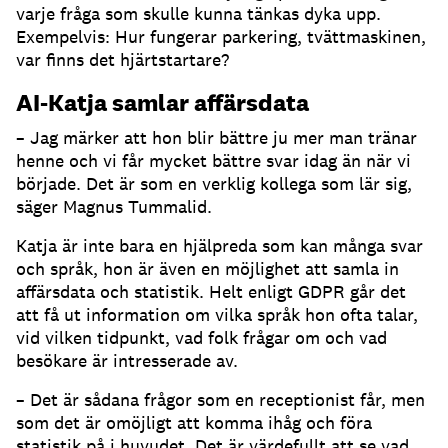
varje fråga som skulle kunna tänkas dyka upp.
Exempelvis: Hur fungerar parkering, tvättmaskinen,
var finns det hjärtstartare?
AI-Katja samlar affärsdata
– Jag märker att hon blir bättre ju mer man tränar
henne och vi får mycket bättre svar idag än när vi
började.
Det är som en verklig kollega som lär sig,
säger Magnus Tummalid.
Katja är inte bara en hjälpreda som kan många svar
och språk, hon är även en möjlighet att samla in
affärsdata och statistik.
Helt enligt GDPR går det
att få ut information om vilka språk hon ofta talar,
vid vilken tidpunkt, vad folk frågar om och vad
besökare är intresserade av.
– Det är sådana frågor som en receptionist får, men
som det är omöjligt att komma ihåg och föra
statistik på i huvudet.
Det är värdefullt att se vad