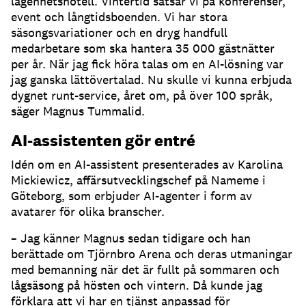
lägenhetshotell.
Vintertid satsar vi på konferenser,
event och långtidsboenden.
Vi har stora
säsongsvariationer och en dryg handfull
medarbetare som ska hantera 35 000 gästnätter
per år.
När jag fick höra talas om en AI-lösning var
jag ganska lättövertalad.
Nu skulle vi kunna erbjuda
dygnet runt-service, året om, på över 100 språk,
säger Magnus Tummalid.
AI-assistenten gör entré
Idén om en AI-assistent presenterades av Karolina
Mickiewicz, affärsutvecklingschef på Nameme i
Göteborg, som erbjuder AI-agenter i form av
avatarer för olika branscher.
– Jag känner Magnus sedan tidigare och han
berättade om Tjörnbro Arena och deras utmaningar
med bemanning när det är fullt på sommaren och
lågsäsong på hösten och vintern.
Då kunde jag
förklara att vi har en tjänst anpassad för