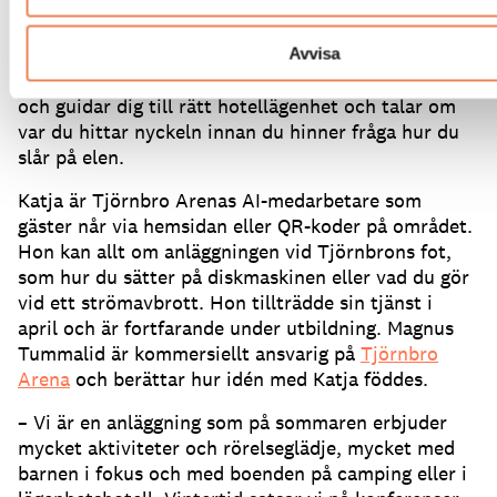
släckt.
Du tar fram mobilen för att kolla
öppettiderna och möts av Katja på skärmen som
säger ”Välkommen – fråga mig vad som helst”.
Efter
Avvisa
att ha frågat om ”incheckning” är hon snart igång
och guidar dig till rätt hotellägenhet och talar om
var du hittar nyckeln innan du hinner fråga hur du
slår på elen.
Katja är Tjörnbro Arenas AI-medarbetare som
gäster når via hemsidan eller QR-koder på området.
Hon kan allt om anläggningen vid Tjörnbrons fot,
som hur du sätter på diskmaskinen eller vad du gör
vid ett strömavbrott.
Hon tillträdde sin tjänst i
april och är fortfarande under utbildning.
Magnus
Tummalid är kommersiellt ansvarig på
Tjörnbro
Arena
och berättar hur idén med Katja föddes.
– Vi är en anläggning som på sommaren erbjuder
mycket aktiviteter och rörelseglädje, mycket med
barnen i fokus och med boenden på camping eller i