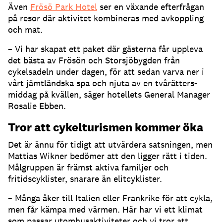
Även
Frösö Park Hotel
ser en växande efterfrågan
på resor där aktivitet kombineras med avkoppling
och mat.
– Vi har skapat ett paket där gästerna får uppleva
det bästa av Frösön och Storsjöbygden från
cykelsadeln under dagen, för att sedan varva ner i
vårt jämtländska spa och njuta av en tvårätters-
middag på kvällen, säger hotellets General Manager
Rosalie Ebben.
Tror att cykelturismen kommer öka
Det är ännu för tidigt att utvärdera satsningen, men
Mattias Wikner bedömer att den ligger rätt i tiden.
Målgruppen är främst aktiva familjer och
fritidscyklister, snarare än elitcyklister.
– Många åker till Italien eller Frankrike för att cykla,
men får kämpa med värmen. Här har vi ett klimat
som passar utomhusaktiviteter och vi tror att