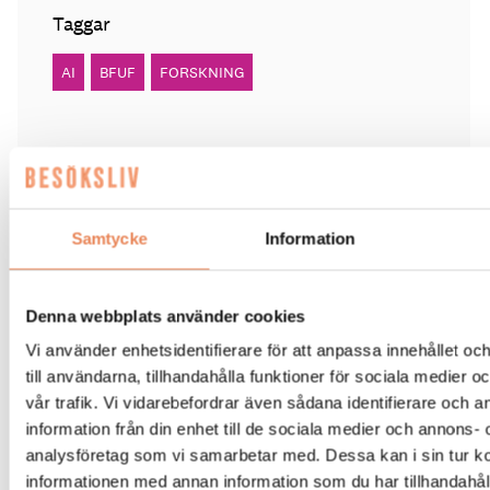
Taggar
AI
BFUF
FORSKNING
BESÖKSNÄRING
|
14 juli 2026
Samtycke
Information
AI-Katja guidar gästerna på
Tjörnbro Arena
Denna webbplats använder cookies
Vi använder enhetsidentifierare för att anpassa innehållet o
till användarna, tillhandahålla funktioner för sociala medier 
AI-medarbetaren Katja tillträdde i tjänst i april.
vår trafik. Vi vidarebefordrar även sådana identifierare och 
information från din enhet till de sociala medier och annons- 
analysföretag som vi samarbetar med. Dessa kan i sin tur 
informationen med annan information som du har tillhandahåll