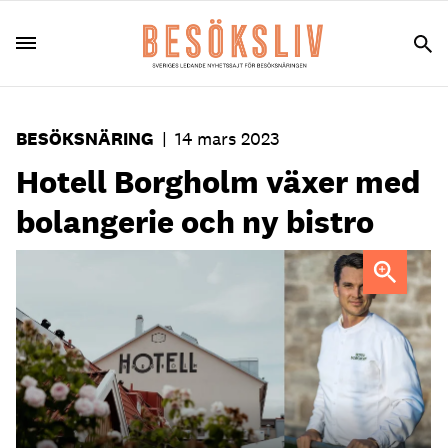
BESÖKSNÄRING
|
14 mars 2023
Hotell Borgholm växer med
bolangerie och ny bistro
"Vi vill nyttja potentialen i hela verksamheten och nå nya
målgrupper", säger Christofer Johansson, vd och delägare
för Hotell Borgholm.
Foto: Louise Andersson