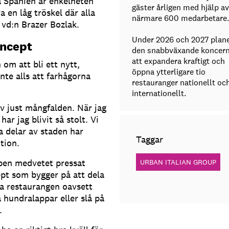
a Spanien är enkelheten
gäster årligen med hjälp av
 en låg tröskel där alla
närmare 600 medarbetare.
vd:n Brazer Bozlak.
Under 2026 och 2027 plane
oncept
den snabbväxande koncer
att expandera kraftigt och
om att bli ett nytt,
öppna ytterligare tio
nte alls att farhågorna
restauranger nationellt oc
internationellt.
v just mångfalden. När jag
ar jag blivit så stolt. Vi
la delar av staden har
Taggar
tion.
ppen medvetet pressat
URBAN ITALIAN GROUP
ept som bygger på att dela
ka restaurangen oavsett
a hundralappar eller slå på
.