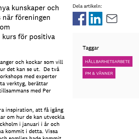
nya kunskaper och
Dela artikeln:
s när föreningen
som
kurs för positiva
Taggar
ranger och kockar som vill
HÅLLBARHETSARBETE
ur det kan se ut. De två
PM & VÄNNER
workshops med experter
a verktyg, berättar
 tillsammans med Per
 inspiration, att få igång
kar om hur de kan utveckla
ckholm i januari i år och
na kommit i detta. Vissa
 och somliga hade kommit