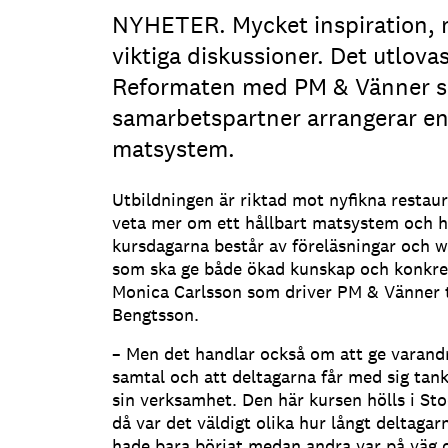
NYHETER. Mycket inspiration, 
viktiga diskussioner. Det utlova
Reformaten med PM & Vänner 
samarbetspartner arrangerar en 
matsystem.
Utbildningen är riktad mot nyfikna restau
veta mer om ett hållbart matsystem och h
kursdagarna består av föreläsningar och 
som ska ge både ökad kunskap och konkret
Monica Carlsson som driver PM & Vänner
Bengtsson.
– Men det handlar också om att ge varandra
samtal och att deltagarna får med sig tan
sin verksamhet. Den här kursen hölls i Sto
då var det väldigt olika hur långt deltagar
hade bara börjat medan andra var på väg