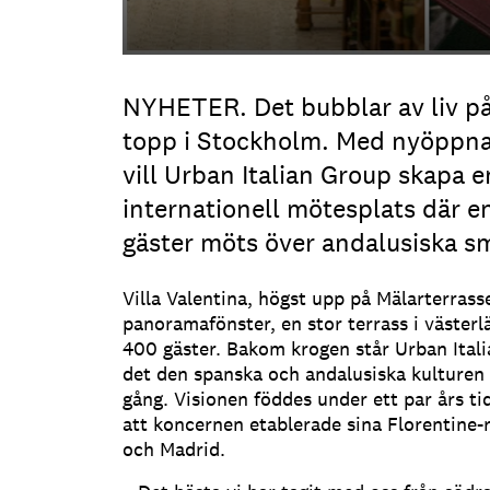
NYHETER. Det bubblar av liv på
topp i Stockholm. Med nyöppnad
vill Urban Italian Group skapa e
internationell mötesplats där e
gäster möts över andalusiska s
Villa Valentina, högst upp på Mälarterrass
panoramafönster, en stor terrass i västerl
400 gäster. Bakom krogen står Urban Ital
det den spanska och andalusiska kulturen 
gång. Visionen föddes under ett par års t
att koncernen etablerade sina Florentine-
och Madrid.