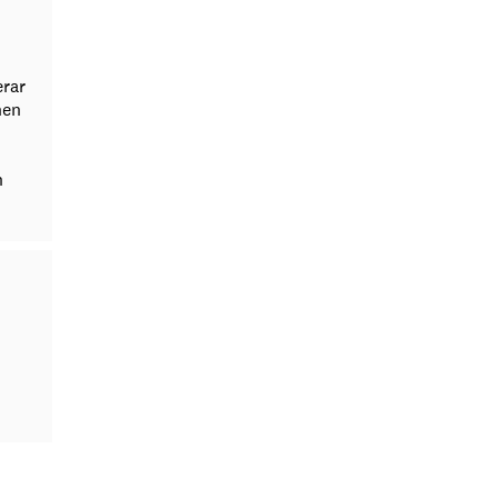
rar
nen
h