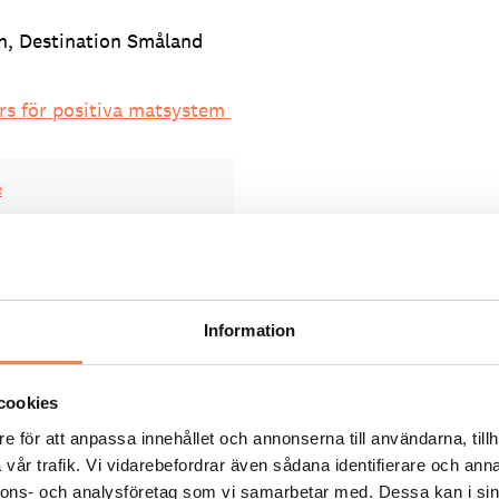
n, Destination Småland
rs för positiva matsystem
e
Information
cookies
 – en folklig
e för att anpassa innehållet och annonserna till användarna, tillh
vår trafik. Vi vidarebefordrar även sådana identifierare och anna
nnons- och analysföretag som vi samarbetar med. Dessa kan i sin