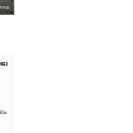
Group
IG)
illa