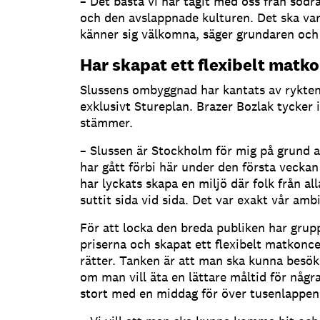
– Det bästa vi har tagit med oss från södr
och den avslappnade kulturen. Det ska vara
känner sig välkomna, säger grundaren och 
Har skapat ett flexibelt matk
Slussens ombyggnad har kantats av rykten 
exklusivt Stureplan. Brazer Bozlak tycker i
stämmer.
– Slussen är Stockholm för mig på grund a
har gått förbi här under den första veckan h
har lyckats skapa en miljö där folk från al
suttit sida vid sida. Det var exakt vår ambi
För att locka den breda publiken har gru
priserna och skapat ett flexibelt matkonc
rätter. Tanken är att man ska kunna besö
om man vill äta en lättare måltid för någr
stort med en middag för över tusenlappen