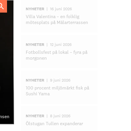
NYHETER
|
16 juni 2026
Villa Valentina – en folklig
mötesplats på Mälarterrassen
NYHETER
|
12 juni 2026
Fotbollsfest på lokal – fyra på
morgonen
NYHETER
|
9 juni 2026
100 procent miljömärkt fisk på
Sushi Yama
NYHETER
|
8 juni 2026
ensen
Ölstugan Tullen expanderar