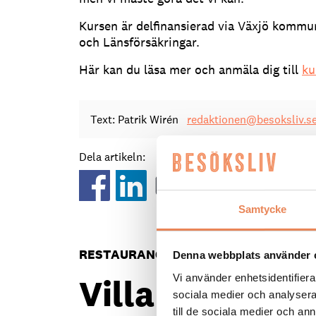
Kursen är delfinansierad via Växjö kommu
och Länsförsäkringar.
Här kan du läsa mer och anmäla dig till
ku
Text: Patrik Wirén
redaktionen@besoksliv.s
Dela artikeln:
Samtycke
RESTAURANG
|
16 juni 2026
Denna webbplats använder 
Villa Valentina
Vi använder enhetsidentifierar
sociala medier och analysera 
till de sociala medier och a