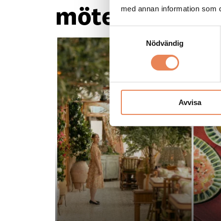
mötesplats på
med annan information som du 
Samtyckesval
Nödvändig
Avvisa