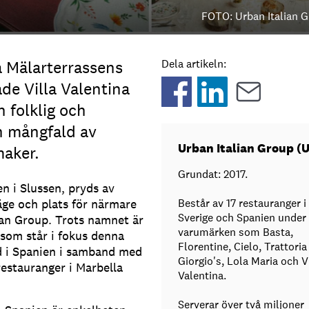
FOTO: Urban Italian 
 Mälarterrassens
Dela artikeln:
e Villa Valentina
n folklig och
n mångfald av
Urban Italian Group (U
maker.
Grundat: 2017.
en i Slussen, pryds av
äge och plats för närmare
Består av 17 restauranger i
Sverige och Spanien under
ian Group. Trots namnet är
varumärken som Basta,
som står i fokus denna
Florentine, Cielo, Trattoria
id i Spanien i samband med
Giorgio's, Lola Maria och V
restauranger i Marbella
Valentina.
Serverar över två miljoner