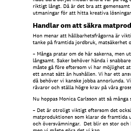
riktigt långt. Då är det bra att gemensamt
utmaningar för att hitta kreativa lösningar
Handlar om att säkra matpro
Hon menar att hållbarhetsfrågorna är vik
tanke på framtida jordbruk, matsäkerhet 
– Många pratar om de här sakerna, men ut
långsamt. Saker behöver hända i snabbare 
måste gå före eftersom vi har möjlighet at
ett annat sätt än hushållen. Vi har ett ans
då behöver vi kanske jobba annorlunda. Vi
råvaror och ställa högre krav på våra gross
Nu hoppas Monica Carlsson att så många s
– Det är otroligt viktigt eftersom det ock
matproduktionen som klarar de framtida 
och översvämningar. Det blir en stor och
men vi måste göra det vi kan.