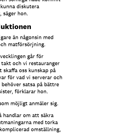
 kunna diskutera
, säger hon.
duktionen
tigare än någonsin med
och matförsörjning.
vecklingen går för
takt och vi restauranger
t skaffa oss kunskap på
var för vad vi serverar och
 behöver satsa på bättre
ister, förklarar hon.
om möjligt anmäler sig.
så handlar om att säkra
utmaningarna med torka
 komplicerad omställning,