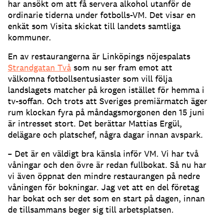
har ansökt om att få servera alkohol utanför de
ordinarie tiderna under fotbolls-VM. Det visar en
enkät som Visita skickat till landets samtliga
kommuner.
En av restaurangerna är Linköpings nöjespalats
Strandgatan Två
som nu ser fram emot att
välkomna fotbollsentusiaster som vill följa
landslagets matcher på krogen istället för hemma i
tv-soffan. Och trots att Sveriges premiärmatch äger
rum klockan fyra på måndagsmorgonen den 15 juni
är intresset stort. Det berättar Mattias Ergül,
delägare och platschef, några dagar innan avspark.
– Det är en väldigt bra känsla inför VM. Vi har två
våningar och den övre är redan fullbokat. Så nu har
vi även öppnat den mindre restaurangen på nedre
våningen för bokningar. Jag vet att en del företag
har bokat och ser det som en start på dagen, innan
de tillsammans beger sig till arbetsplatsen.