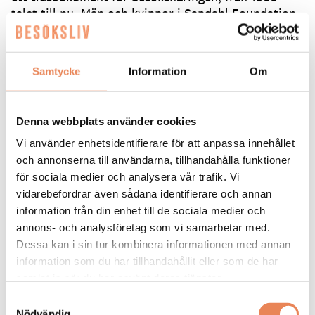
talet till nu. Män och kvinnor i Sandahl Foundation
har bland annat varit verksamma som
restauratörer, hotelierer, kockar, kallskänkor,
hovmästare, sommelierer och utbildare.
Här kan
Samtycke
Information
Om
man köpa boken.
Dela artikeln:
Denna webbplats använder cookies
Vi använder enhetsidentifierare för att anpassa innehållet
och annonserna till användarna, tillhandahålla funktioner
för sociala medier och analysera vår trafik. Vi
vidarebefordrar även sådana identifierare och annan
information från din enhet till de sociala medier och
annons- och analysföretag som vi samarbetar med.
Jonas Dahlbom
Dessa kan i sin tur kombinera informationen med annan
information som du har tillhandahållit eller som de har
Vem: Jonas Dahlbom, kock, köksmästare & krögare.
samlat in när du har använt deras tjänster.
Ålder: Född 1969 i Halmstad.
Gör i dag: Driver krogen Dahlboms Kök med hustrun
Samtyckesval
Pia i Linköping.
Nödvändig