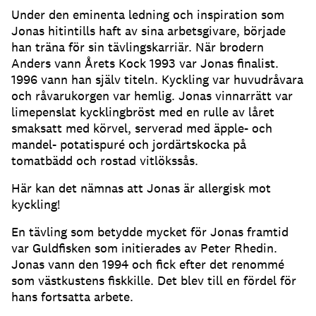
Under den eminenta ledning och inspiration som
Jonas hitintills haft av sina arbetsgivare, började
han träna för sin tävlingskarriär. När brodern
Anders vann Årets Kock 1993 var Jonas finalist.
1996 vann han själv titeln. Kyckling var huvudråvara
och råvarukorgen var hemlig. Jonas vinnarrätt var
limepenslat kycklingbröst med en rulle av låret
smaksatt med körvel, serverad med äpple- och
mandel- potatispuré och jordärtskocka på
tomatbädd och rostad vitlökssås.
Här kan det nämnas att Jonas är allergisk mot
kyckling!
En tävling som betydde mycket för Jonas framtid
var Guldfisken som initierades av Peter Rhedin.
Jonas vann den 1994 och fick efter det renommé
som västkustens fiskkille. Det blev till en fördel för
hans fortsatta arbete.