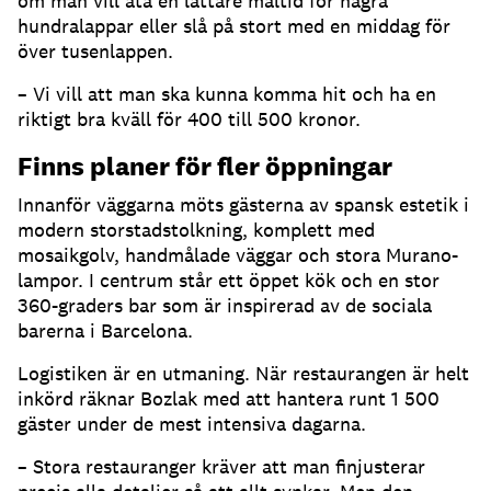
om man vill äta en lättare måltid för några
hundralappar eller slå på stort med en middag för
över tusenlappen.
– Vi vill att man ska kunna komma hit och ha en
riktigt bra kväll för 400 till 500 kronor.
Finns planer för fler öppningar
Innanför väggarna möts gästerna av spansk estetik i
modern storstadstolkning, komplett med
mosaikgolv, handmålade väggar och stora Murano-
lampor. I centrum står ett öppet kök och en stor
360-graders bar som är inspirerad av de sociala
barerna i Barcelona.
Logistiken är en utmaning. När restaurangen är helt
inkörd räknar Bozlak med att hantera runt 1 500
gäster under de mest intensiva dagarna.
– Stora restauranger kräver att man finjusterar