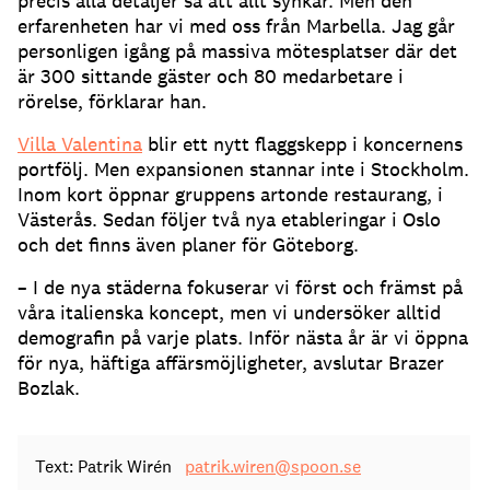
precis alla detaljer så att allt synkar. Men den
erfarenheten har vi med oss från Marbella. Jag går
personligen igång på massiva mötesplatser där det
är 300 sittande gäster och 80 medarbetare i
rörelse, förklarar han.
Villa Valentina
blir ett nytt flaggskepp i koncernens
portfölj. Men expansionen stannar inte i Stockholm.
Inom kort öppnar gruppens artonde restaurang, i
Västerås. Sedan följer två nya etableringar i Oslo
och det finns även planer för Göteborg.
– I de nya städerna fokuserar vi först och främst på
våra italienska koncept, men vi undersöker alltid
demografin på varje plats. Inför nästa år är vi öppna
för nya, häftiga affärsmöjligheter, avslutar Brazer
Bozlak.
Text: Patrik Wirén
patrik.wiren@spoon.se