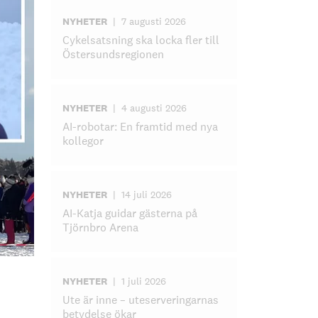
NYHETER
|
7 augusti 2026
Cykelsatsning ska locka fler till
Östersundsregionen
NYHETER
|
4 augusti 2026
AI-robotar: En framtid med nya
kollegor
NYHETER
|
14 juli 2026
AI-Katja guidar gästerna på
Tjörnbro Arena
NYHETER
|
1 juli 2026
Ute är inne – uteserveringarnas
betydelse ökar