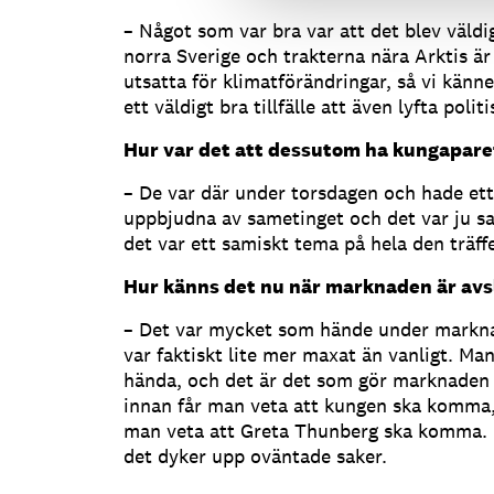
– Något som var bra var att det blev väld
norra Sverige och trakterna nära Arktis är
utsatta för klimatförändringar, så vi känn
ett väldigt bra tillfälle att även lyfta polit
Hur var det att dessutom ha kungapare
– De var där under torsdagen och hade et
uppbjudna av sametinget och det var ju s
det var ett samiskt tema på hela den träff
Hur känns det nu när marknaden är avsl
– Det var mycket som hände under markna
var faktiskt lite mer maxat än vanligt. Ma
hända, och det är det som gör marknaden 
innan får man veta att kungen ska komma,
man veta att Greta Thunberg ska komma. Me
det dyker upp oväntade saker.