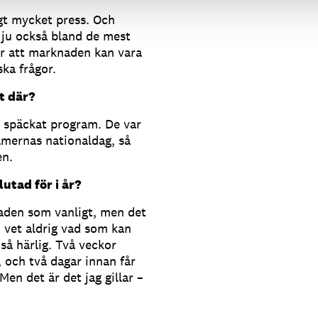
igt mycket press. Och
 ju också bland de mest
er att marknaden kan vara
iska frågor.
t där?
t späckat program. De var
amernas nationaldag, så
en.
utad för i år?
den som vanligt, men det
n vet aldrig vad som kan
så härlig. Två veckor
 och två dagar innan får
n det är det jag gillar –