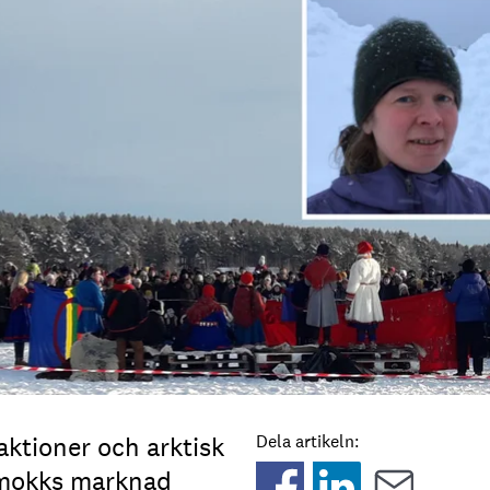
ktioner och arktisk
Dela artikeln:
kmokks marknad