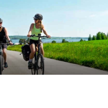
FOTO: Destination Öste
erades de första
Dela artikeln:
 Östersunds