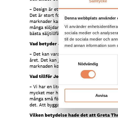
Samtycke
– Design är ett väldigt starkt inslag på 
Det är stort fokus på lokalt hantverk. Till 
Denna webbplats använder 
marknader kan man hitta väldigt hög kvali
många slöjdare kommer hit för att sälja. D
Vi använder enhetsidentifierar
bästa säljtillfällena på året för många i he
sociala medier och analysera 
till de sociala medier och a
Vad betyder Jokkmokks marknad för b
med annan information som du 
– Det kan vara ett sätt att upptäcka Jokk
Samtyckesval
året. Det kan jag tycka är jätteviktigt. O
Nödvändig
marknaden kommer de oftast tillbaka även 
Vad tillför Jokkmokk regionen Kiruna 
– Vi har en lite annan nisch än till exempe
mycket mer hantverksinslag och samiska up
Avvisa
många små företag, men jag kan tycka att d
det. Att bygga på någon form av mångfald i
Vilken betydelse hade det att Greta Th