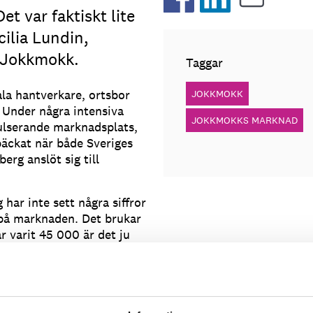
t var faktiskt lite
cilia Lundin,
n Jokkmokk.
Taggar
la hantverkare, ortsbor
JOKKMOKK
. Under några intensiva
JOKKMOKKS MARKNAD
pulserande marknadsplats,
päckat när både Sveriges
rg anslöt sig till
 har inte sett några siffror
 på marknaden. Det brukar
 varit 45 000 är det ju
vecklare på Destination
eglades det på marknaden