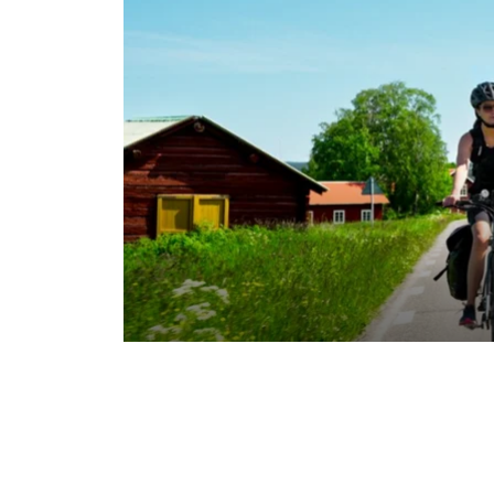
NYHETER. Under sommaren lans
cykelpaketen inom Destination