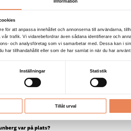
Information
marknaden överhuvudtaget.
skillnad från andra
cookies
tet på hantverket här,
et är kanske ett av de
e för att anpassa innehållet och annonserna till användarna, tillh
la Sápmi.
vår trafik. Vi vidarebefordrar även sådana identifierare och anna
nnons- och analysföretag som vi samarbetar med. Dessa kan i sin
esöksnäringen?
har tillhandahållit eller som de har samlat in när du har använt 
mokk även andra tider på
m folk kommer på
Inställningar
Statistik
andra tider på året.
Lappland?
l Kiruna och Luleå. Vi har
plevelser. Det är väldigt
Tillåt urval
et är ganska fint att ha
stället för storskalighet.
unberg var på plats?