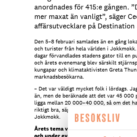
anordnades för 415:e gången. ”De
mer maxat än vanligt”, säger Ce
affärsutvecklare på Destinatio
Den 5–8 februari samlades än en gång loka
och turister från hela världen i Jokkmokk
dagar förvandlades stadens gator till en 
och årets evenemang blev särskilt stjärns
kungapar och klimataktivisten Greta Thunbe
marknadsbesökarna.
– Det var väldigt mycket folk i lördags. Jag
än, men de beräknade att det var 45 000
ligga mellan 20 000–40 000, så om det har
riktigt bra, säger Cecilia Lundin, affärsut
Jokkmokk.
Årets tema var arktisk design, hur sp
och under evenemangsdagarna?