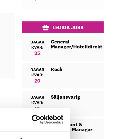
LEDIGA JOBB
General
DAGAR
Manager/Hotelldirektör
KVAR:
25
Kock
DAGAR
KVAR:
20
Säljansvarig
DAGAR
KVAR:
21
Restaurant &
DAGAR
Banquet Manager
KVAR:
11