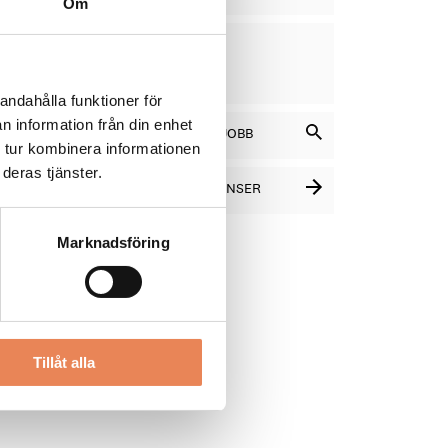
Om
VD
DAGAR
KVAR:
10
andahålla funktioner för
n information från din enhet
SÖK BLAND LEDIGA JOBB
 tur kombinera informationen
deras tjänster.
SE FLER PLATSANNONSER
Marknadsföring
Tillåt alla