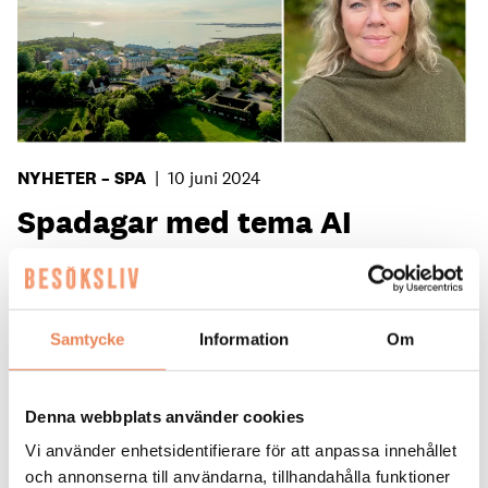
NYHETER – SPA
|
10 juni 2024
Spadagar med tema AI
NYHETER. Spadagarna, som arrangeras av Svenska
Spahotell, gick nyligen av stapeln på Varbergs
Kusthotell och årets tema var förändring och AI.
Samtycke
Information
Om
Denna webbplats använder cookies
Vi använder enhetsidentifierare för att anpassa innehållet
och annonserna till användarna, tillhandahålla funktioner