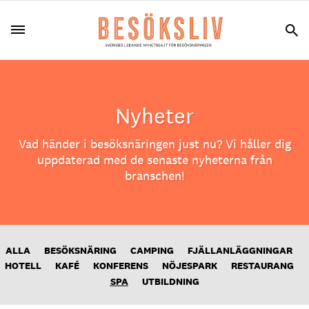
Nyheter
Vad händer i besöksnäringen just nu? Vi håller dig
uppdaterad med de senaste nyheterna från
branschen!
ALLA
BESÖKSNÄRING
CAMPING
FJÄLLANLÄGGNINGAR
HOTELL
KAFÉ
KONFERENS
NÖJESPARK
RESTAURANG
SPA
UTBILDNING