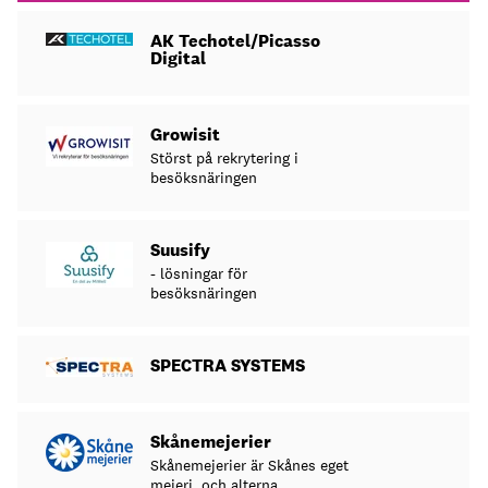
AK Techotel/Picasso
Digital
Growisit
Störst på rekrytering i
besöksnäringen
Suusify
- lösningar för
besöksnäringen
SPECTRA SYSTEMS
Skånemejerier
Skånemejerier är Skånes eget
mejeri, och alterna...