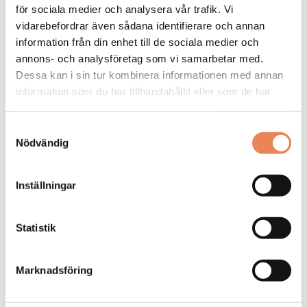
för sociala medier och analysera vår trafik. Vi
vidarebefordrar även sådana identifierare och annan
information från din enhet till de sociala medier och
annons- och analysföretag som vi samarbetar med.
Dessa kan i sin tur kombinera informationen med annan
information som du har tillhandahållit eller som de har
samlat in när du har använt deras tjänster.
NYHETER – SPA
|
10 april 2024
Samtyckesval
Höga ambitioner för ny
Nödvändig
sparesort
Inställningar
NYHETER. Ästad Vingård ska tillsammans med
bolagen Peab och The National bygga en resort i
Bara i Skåne. Upplevelsen ska fokusera på mat på
Statistik
lokala råvaror, spa och den skånska naturen.
Marknadsföring