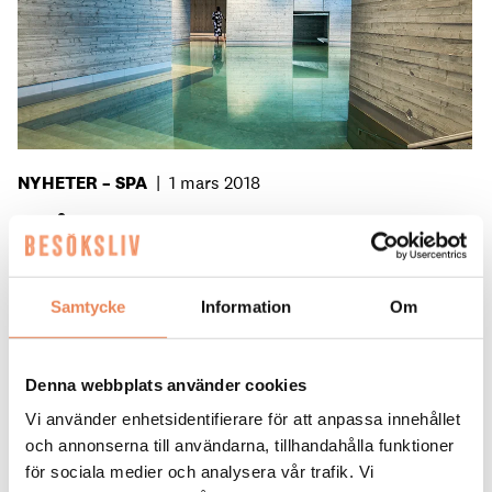
NYHETER – SPA
|
1 mars 2018
”Våga provocera fram ett
ändrat beteende”
Samtycke
Information
Om
NYHETER. Kaffeförbud, tv-fria rum och vegansk
mat – spa- och konferenshotellet Yasuragi, som
nyligen nyöppnat efter en omfattande renovering,
räds inte att utmana sina gäster.
Denna webbplats använder cookies
Vi använder enhetsidentifierare för att anpassa innehållet
och annonserna till användarna, tillhandahålla funktioner
Föregående
för sociala medier och analysera vår trafik. Vi