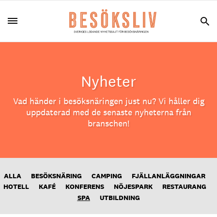
Nyheter
Vad händer i besöksnäringen just nu? Vi håller dig
uppdaterad med de senaste nyheterna från
branschen!
ALLA
BESÖKSNÄRING
CAMPING
FJÄLLANLÄGGNINGAR
HOTELL
KAFÉ
KONFERENS
NÖJESPARK
RESTAURANG
SPA
UTBILDNING