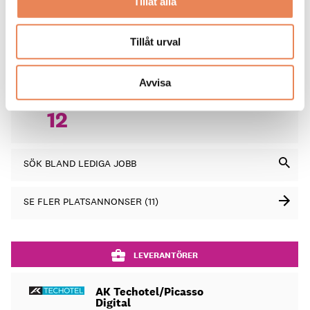
Restaurant & Banquet Manager
Tillåt alla
DAGAR
Downtown Camper by Scandic
KVAR:
13
Tillåt urval
VD
Avvisa
DAGAR
Trillevallen
KVAR:
12
SÖK BLAND LEDIGA JOBB
SE FLER PLATSANNONSER (11)
LEVERANTÖRER
AK Techotel/Picasso
Digital