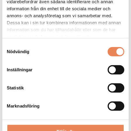
vidarebefordrar även sådana identifierare och annan
information från din enhet till de sociala medier och
annons- och analysföretag som vi samarbetar med.
LEDIGA JOBB
Dessa kan i sin tur kombinera informationen med annan
General Manager/Hotelldirektör
DAGAR
information som du har tillhandahållit eller som de har
Quality Hotel Grand Falun
KVAR:
samlat in när du har använt deras tjänster.
27
Samtyckesval
Nödvändig
Kock
DAGAR
Smådalarö Gård Hotell & Spa
KVAR:
Inställningar
22
Statistik
Säljansvarig
DAGAR
Mora Hotell & Spa
KVAR:
Marknadsföring
23