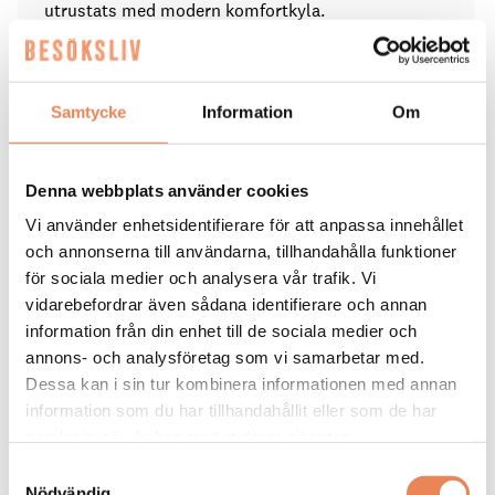
utrustats med modern komfortkyla.
Lobby, korridorer och restaurang har fått en total
genomgång med fokus på byggnadens
fängelsehistorik.
Samtycke
Information
Om
Elbilsladdare har installerats i anslutning till hotellet.
Denna webbplats använder cookies
Byggnaden fungerade som Värmlands länsfängelse
mellan 1847 och 1968. Det unika fängelsemuseet i
Vi använder enhetsidentifierare för att anpassa innehållet
källaren har bevarats och är fortsatt öppet för
och annonserna till användarna, tillhandahålla funktioner
besökare.
för sociala medier och analysera vår trafik. Vi
vidarebefordrar även sådana identifierare och annan
information från din enhet till de sociala medier och
annons- och analysföretag som vi samarbetar med.
Taggar
Dessa kan i sin tur kombinera informationen med annan
information som du har tillhandahållit eller som de har
HOME HOTEL BILAN
KARLSTAD
STRAWBERRY
samlat in när du har använt deras tjänster.
Samtyckesval
Nödvändig