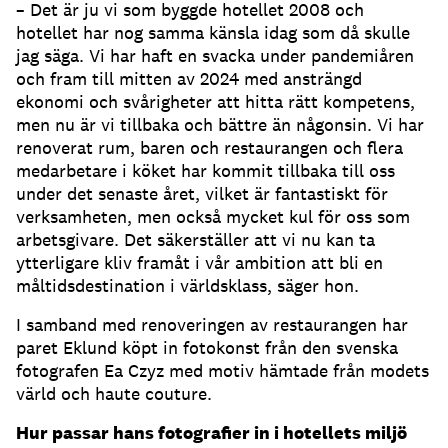
– Det är ju vi som byggde hotellet 2008 och
hotellet har nog samma känsla idag som då skulle
jag säga. Vi har haft en svacka under pandemiåren
och fram till mitten av 2024 med ansträngd
ekonomi och svårigheter att hitta rätt kompetens,
men nu är vi tillbaka och bättre än någonsin. Vi har
renoverat rum, baren och restaurangen och flera
medarbetare i köket har kommit tillbaka till oss
under det senaste året, vilket är fantastiskt för
verksamheten, men också mycket kul för oss som
arbetsgivare. Det säkerställer att vi nu kan ta
ytterligare kliv framåt i vår ambition att bli en
måltidsdestination i världsklass, säger hon.
I samband med renoveringen av restaurangen har
paret Eklund köpt in fotokonst från den svenska
fotografen Ea Czyz med motiv hämtade från modets
värld och haute couture.
Hur passar hans fotografier in i hotellets miljö