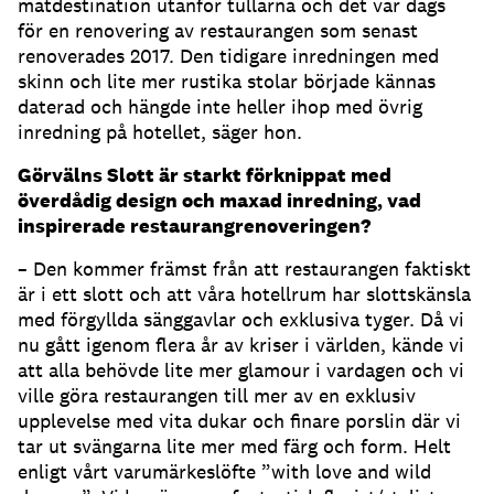
matdestination utanför tullarna och det var dags
för en renovering av restaurangen som senast
renoverades 2017. Den tidigare inredningen med
skinn och lite mer rustika stolar började kännas
daterad och hängde inte heller ihop med övrig
inredning på hotellet, säger hon.
Görvälns Slott är starkt förknippat med
överdådig design och maxad inredning, vad
inspirerade restaurangrenoveringen?
– Den kommer främst från att restaurangen faktiskt
är i ett slott och att våra hotellrum har slottskänsla
med förgyllda sänggavlar och exklusiva tyger. Då vi
nu gått igenom flera år av kriser i världen, kände vi
att alla behövde lite mer glamour i vardagen och vi
ville göra restaurangen till mer av en exklusiv
upplevelse med vita dukar och finare porslin där vi
tar ut svängarna lite mer med färg och form. Helt
enligt vårt varumärkeslöfte ”with love and wild