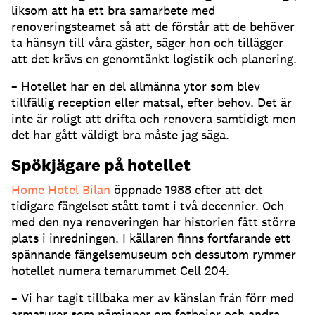
liksom att ha ett bra samarbete med
renoveringsteamet så att de förstår att de behöver
ta hänsyn till våra gäster, säger hon och tillägger
att det krävs en genomtänkt logistik och planering.
– Hotellet har en del allmänna ytor som blev
tillfällig reception eller matsal, efter behov. Det är
inte är roligt att drifta och renovera samtidigt men
det har gått väldigt bra måste jag säga.
Spökjägare på hotellet
Home Hotel Bilan
öppnade 1988 efter att det
tidigare fängelset stått tomt i två decennier. Och
med den nya renoveringen har historien fått större
plats i inredningen. I källaren finns fortfarande ett
spännande fängelsemuseum och dessutom rymmer
hotellet numera temarummet Cell 204.
– Vi har tagit tillbaka mer av känslan från förr med
armaturer som påminner om fotbojor och andra