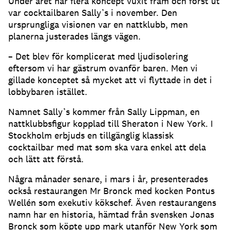
Under året har flera koncept vuxit fram och först ut
var cocktailbaren Sally’s i november. Den
ursprungliga visionen var en nattklubb, men
planerna justerades längs vägen.
– Det blev för komplicerat med ljudisolering
eftersom vi har gästrum ovanför baren. Men vi
gillade konceptet så mycket att vi flyttade in det i
lobbybaren istället.
Namnet Sally’s kommer från Sally Lippman, en
nattklubbsfigur kopplad till Sheraton i New York. I
Stockholm erbjuds en tillgänglig klassisk
cocktailbar med mat som ska vara enkel att dela
och lätt att förstå.
Några månader senare, i mars i år, presenterades
också restaurangen Mr Bronck med kocken Pontus
Wellén som exekutiv kökschef. Även restaurangens
namn har en historia, hämtad från svensken Jonas
Bronck som köpte upp mark utanför New York som