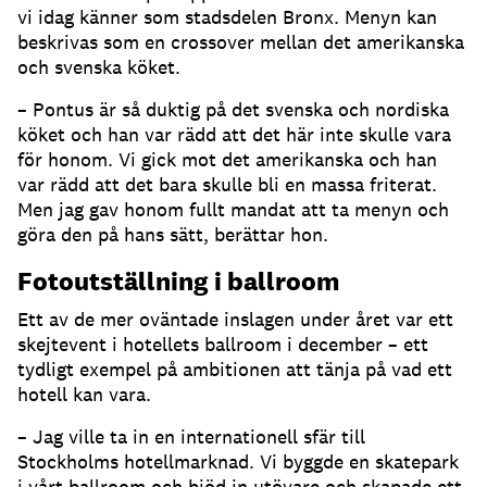
vi idag känner som stadsdelen Bronx. Menyn kan
beskrivas som en crossover mellan det amerikanska
och svenska köket.
– Pontus är så duktig på det svenska och nordiska
köket och han var rädd att det här inte skulle vara
för honom. Vi gick mot det amerikanska och han
var rädd att det bara skulle bli en massa friterat.
Men jag gav honom fullt mandat att ta menyn och
göra den på hans sätt, berättar hon.
Fotoutställning i ballroom
Ett av de mer oväntade inslagen under året var ett
skejtevent i hotellets ballroom i december – ett
tydligt exempel på ambitionen att tänja på vad ett
hotell kan vara.
– Jag ville ta in en internationell sfär till
Stockholms hotellmarknad. Vi byggde en skatepark
i vårt ballroom och bjöd in utövare och skapade ett