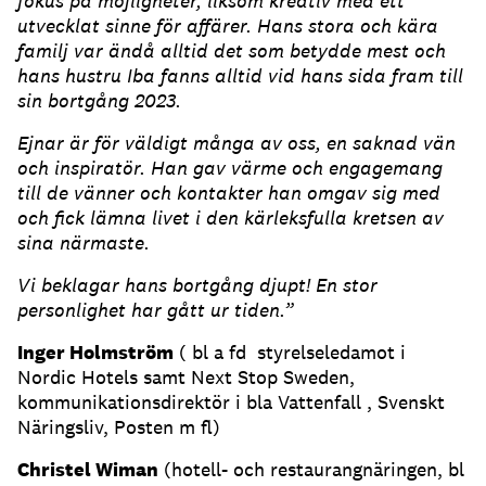
fokus på möjligheter, liksom kreativ med ett
utvecklat sinne för affärer. Hans stora och kära
familj var ändå alltid det som betydde mest och
hans hustru Iba fanns alltid vid hans sida fram till
sin bortgång 2023.
Ejnar är för väldigt många av oss, en saknad vän
och inspiratör. Han gav värme och engagemang
till de vänner och kontakter han omgav sig med
och fick lämna livet i den kärleksfulla kretsen av
sina närmaste.
Vi beklagar hans bortgång djupt! En stor
personlighet har gått ur tiden.”
Inger Holmström
( bl a fd styrelseledamot i
Nordic Hotels samt Next Stop Sweden,
kommunikationsdirektör i bla Vattenfall , Svenskt
Näringsliv, Posten m fl)
Christel Wiman
(hotell- och restaurangnäringen, bl