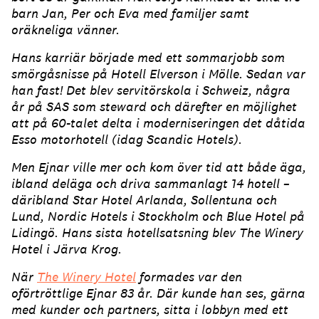
barn Jan, Per och Eva med familjer samt
oräkneliga vänner.
Hans karriär började med ett sommarjobb som
smörgåsnisse på Hotell Elverson i Mölle. Sedan var
han fast! Det blev servitörskola i Schweiz, några
år på SAS som steward och därefter en möjlighet
att på 60-talet delta i moderniseringen det dåtida
Esso motorhotell (idag Scandic Hotels).
Men Ejnar ville mer och kom över tid att både äga,
ibland deläga och driva sammanlagt 14 hotell –
däribland Star Hotel Arlanda, Sollentuna och
Lund, Nordic Hotels i Stockholm och Blue Hotel på
Lidingö. Hans sista hotellsatsning blev The Winery
Hotel i Järva Krog.
När
The Winery Hotel
formades var den
oförtröttlige Ejnar 83 år. Där kunde han ses, gärna
med kunder och partners, sitta i lobbyn med ett