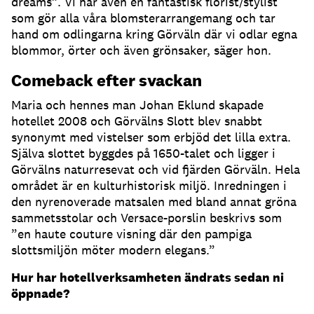
dreams”. Vi har även en fantastisk florist/stylist
som gör alla våra blomsterarrangemang och tar
hand om odlingarna kring Görväln där vi odlar egna
blommor, örter och även grönsaker, säger hon.
Comeback efter svackan
Maria och hennes man Johan Eklund skapade
hotellet 2008 och Görvälns Slott blev snabbt
synonymt med vistelser som erbjöd det lilla extra.
Själva slottet byggdes på 1650-talet och ligger i
Görvälns naturresevat och vid fjärden Görväln. Hela
området är en kulturhistorisk miljö. Inredningen i
den nyrenoverade matsalen med bland annat gröna
sammetsstolar och Versace-porslin beskrivs som
”en haute couture visning där den pampiga
slottsmiljön möter modern elegans.”
Hur har hotellverksamheten ändrats sedan ni
öppnade?