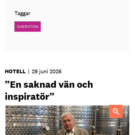
Taggar
SHERATON
HOTELL
|
29 juni 2026
”En saknad vän och
inspiratör”
Ejnar Söder var en drivande kraft i den svenska
hotellbranchen.