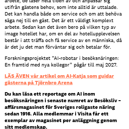
arbete, de läser hela tiden av och anpassar sig
utifrån gästens behov, som inte alltid är uttalade.
Det kan handla både om service och om att behöva
säga nej till en gäst. Det är ett väldigt komplext
arbete. Sedan kan det även bero på vilken typ av
image hotellet har, om en del av hotellupplevelsen
består i att träffa och få service av en människa, då
är det ju det man förväntar sig och betalar för.
Forskningsprojektet ”AI-robotar i besöksnäringen:
En framtid med nya kollegor” pågår till maj 2027.
LÄS ÄVEN vår artikel om AI-Katja som guidar
gästerna på Tjörnbro Arena
Du kan läsa ett reportage om AI inom
besöksnäringen i senaste numret av Besöksliv –
affärsmagasinet för Sveriges roligaste näring
sedan 1916. Alla medlemmar i Visita får ett
exemplar av magasinet per anläggning genom
sitt medlemskap.