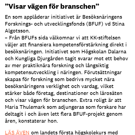
”Visar vägen för branschen”
En som applåderar initiativet är Besöksnäringens
Forsknings- och utvecklingsfonds (BFUF) vd Stina
Algotsson.
– Från BFUFs sida välkomnar vi att KK-stiftelsen
väljer att finansiera kompetensförstärkning direkt i
besöksnäringen. Initiativet som Högskolan Dalarna
och Kungliga Djurgården tagit svarar mot ett behov
av mer praktiknära forskning och långsiktig
kompetensutveckling i näringen. Förutsättningar
skapas för forskning som bedrivs mycket nära
besöksnäringens verklighet och vardag, vilket
stärker både företag, destinationer och lärosäten
och visar vägen för branschen. Extra roligt är att
Maria Thulemark som adjungeras som forskare har
deltagit i och även lett flera BFUF-projekt genom
åren, konstaterar hon.
LÄS ÄVEN
om landets första högskolekurs med