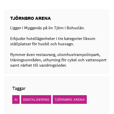
TJÖRNBRO ARENA
Ligger i Myggenäs på ön Tjörn i Bohuslän.
Erbjuder hotellägenheter i tre kategorier liksom
ställplatser för husbil och husvagn.
Rymmer även restaurang, utomhustrampolinpark,
träningsområden, uthyrning för cykel och vattensport
samt närhet till vandringsleder.
Taggar
AI
DIGITALISERING
TJÖRNBRO ARENA