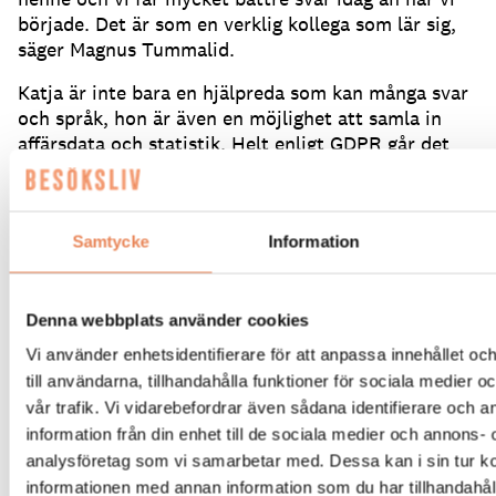
började.
Det är som en verklig kollega som lär sig,
säger Magnus Tummalid.
Katja är inte bara en hjälpreda som kan många svar
och språk, hon är även en möjlighet att samla in
affärsdata och statistik.
Helt enligt GDPR går det
att få ut information om vilka språk hon ofta talar,
vid vilken tidpunkt, vad folk frågar om och vad
besökare är intresserade av.
Samtycke
Information
– Det är sådana frågor som en receptionist får, men
som det är omöjligt att komma ihåg och föra
statistik på i huvudet.
Det är värdefullt att se vad
Denna webbplats använder cookies
som rör sig hos besökare innan de kommer, innan
Vi använder enhetsidentifierare för att anpassa innehållet o
de fattar ett beslut eller när de är på plats.
till användarna, tillhandahålla funktioner för sociala medier 
vår trafik. Vi vidarebefordrar även sådana identifierare och 
information från din enhet till de sociala medier och annons- 
analysföretag som vi samarbetar med. Dessa kan i sin tur 
informationen med annan information som du har tillhandahåll