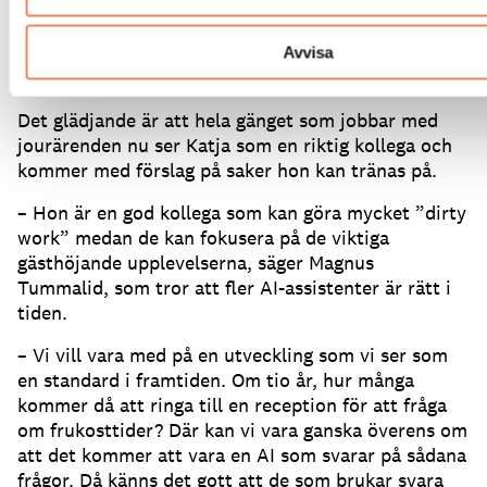
snarare att se över hur vi kan förbättra
kajakomaten, hur vi kan erbjuda bättre service live
och hur hon och kollegorna kan slippa svara på
Avvisa
rutinfrågor om var man parkerar.
Det glädjande är att hela gänget som jobbar med
jourärenden nu ser Katja som en riktig kollega och
kommer med förslag på saker hon kan tränas på.
– Hon är en god kollega som kan göra mycket ”dirty
work” medan de kan fokusera på de viktiga
gästhöjande upplevelserna, säger Magnus
Tummalid, som tror att fler AI-assistenter är rätt i
tiden.
– Vi vill vara med på en utveckling som vi ser som
en standard i framtiden.
Om tio år, hur många
kommer då att ringa till en reception för att fråga
om frukosttider?
Där kan vi vara ganska överens om
att det kommer att vara en AI som svarar på sådana
frågor.
Då känns det gott att de som brukar svara