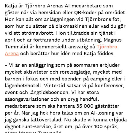
Katja är Tjörnbro Arenas AI-medarbetare som
gäster når via hemsidan eller QR-koder på området.
Hon kan allt om anläggningen vid Tjörnbrons fot,
som hur du sätter på diskmaskinen eller vad du gör
vid ett strömavbrott.
Hon tillträdde sin tjänst i
april och är fortfarande under utbildning.
Magnus
Tummalid är kommersiellt ansvarig på
Tjörnbro
Arena
och berättar hur idén med Katja föddes.
– Vi är en anläggning som på sommaren erbjuder
mycket aktiviteter och rörelseglädje, mycket med
barnen i fokus och med boenden på camping eller i
lägenhetshotell.
Vintertid satsar vi på konferenser,
event och långtidsboenden.
Vi har stora
säsongsvariationer och en dryg handfull
medarbetare som ska hantera 35 000 gästnätter
per år.
När jag fick höra talas om en AI-lösning var
jag ganska lättövertalad.
Nu skulle vi kunna erbjuda
dygnet runt-service, året om, på över 100 språk,