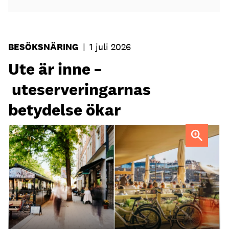
BESÖKSNÄRING
|
1 juli 2026
Ute är inne –
uteserveringarnas
betydelse ökar
Uteservering på Dryck vinbar samt Slussporten.
FOTO:
Samuel Unéus