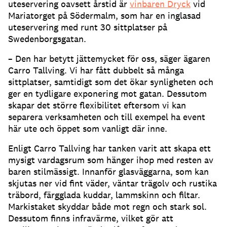
uteservering oavsett årstid är
vinbaren Dryck
vid
Mariatorget på Södermalm, som har en inglasad
uteservering med runt 30 sittplatser på
Swedenborgsgatan
.
– Den har betytt jättemycket för oss, säger ägaren
Carro Tallving
.
Vi har fått dubbelt så många
sittplatser, samtidigt som det ökar synligheten och
ger en tydligare exponering mot gatan
.
Dessutom
skapar det större flexibilitet eftersom vi kan
separera verksamheten och till exempel ha event
här ute och öppet som vanligt där inne
.
Enligt Carro Tallving har tanken varit att skapa ett
mysigt vardagsrum som hänger ihop med resten av
baren stilmässigt
.
Innanför glasväggarna, som kan
skjutas ner vid fint väder, väntar trägolv och rustika
träbord, färgglada kuddar, lammskinn och filtar
.
Markistaket skyddar både mot regn och stark sol
.
Dessutom finns infravärme, vilket gör att