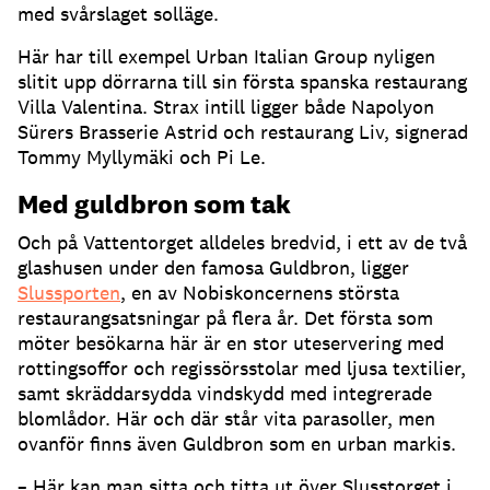
med svårslaget solläge
.
Här har till exempel Urban Italian Group nyligen
slitit upp dörrarna till sin första spanska restaurang
Villa Valentina
.
Strax intill ligger både Napolyon
Sürers Brasserie Astrid och restaurang Liv, signerad
Tommy Myllymäki och Pi Le
.
Med guldbron som tak
Och på Vattentorget alldeles bredvid, i ett av de två
glashusen under den famosa Guldbron, ligger
Slussporten
, en av Nobiskoncernens största
restaurangsatsningar på flera år
.
Det första som
möter besökarna här är en stor uteservering med
rottingsoffor och regissörsstolar med ljusa textilier,
samt skräddarsydda vindskydd med integrerade
blomlådor
.
Här och där står vita parasoller, men
ovanför finns även Guldbron som en urban markis
.
– Här kan man sitta och titta ut över Slusstorget i