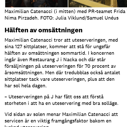
Maximilian Catenacci (i mitten) med PR-teamet Frida
Nima Pirzadeh. FOTO: Julia Viklund/Samuel Unéus
Hälften av omsättningen
Maximilian Catenacci tror att uteserveringen, med
sina 127 sittplatser, kommer att stå för ungefär
hälften av omsättningen sommartid
.
I koncernen
ingår även Restaurang J i Nacka och där står
försäljningen på uteserveringen för 70 procent av
årsomsättningen
.
Men där tredubblas också antalet
sittplatser tack vare uteserveringen, plus att den
har sol hela dagen
.
– Uteserveringen på J har fått oss att förstå
storheten i att ha en uteservering med bra solläge
.
Vid sidan av solen menar Maximilian Catenacci att
servicen är en viktig framgångsfaktor bakom en