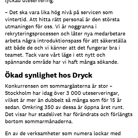
lyckad uteservering
.
– Det ska vara lika hög nivå på servicen som
vintertid
.
Att hitta rätt personal är den största
utmaningen för oss
.
Vi är noggranna i
rekryteringsprocessen och låter nya medarbetare
arbeta några introduktionspass för att säkerställa
att både de och vi känner att det fungerar bra i
teamet
.
Tack vare vårt läge i ett nytt och
spännande område har vi haft många sökande
.
Ökad synlighet hos Dryck
Konkurrensen om sommargästerna är stor –
Stockholm har idag över 3 000 uteserveringar,
vilket är mer än dubbelt så många som för 15 år
sedan
.
Omkring 350 av dessa är öppna året runt
.
Det visar hur stadslivet har förändrats och förlängts
bortom sommarmånaderna
.
En av de verksamheter som numera lockar med