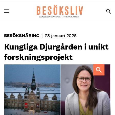
BESÖKSNÄRING
|
28 januari 2026
Kungliga Djurgården i unikt
forskningsprojekt
På Nordiska museet ska forskaren Maria Thulemark ha sin
bas under tre år.
Foto: Johan Danielson/Per Eriksson