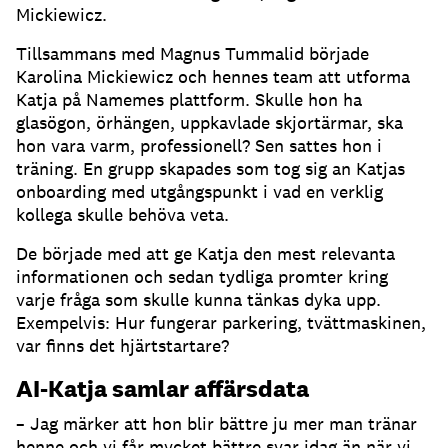
Mickiewicz.
Tillsammans med Magnus Tummalid började
Karolina Mickiewicz och hennes team att utforma
Katja på Namemes plattform.
Skulle hon ha
glasögon, örhängen, uppkavlade skjortärmar, ska
hon vara varm, professionell?
Sen sattes hon i
träning.
En grupp skapades som tog sig an Katjas
onboarding med utgångspunkt i vad en verklig
kollega skulle behöva veta.
De började med att ge Katja den mest relevanta
informationen och sedan tydliga promter kring
varje fråga som skulle kunna tänkas dyka upp.
Exempelvis: Hur fungerar parkering, tvättmaskinen,
var finns det hjärtstartare?
AI-Katja samlar affärsdata
– Jag märker att hon blir bättre ju mer man tränar
henne och vi får mycket bättre svar idag än när vi