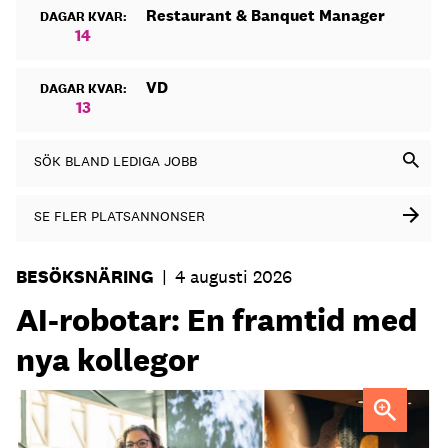
Restaurant & Banquet Manager
DAGAR KVAR:
14
VD
DAGAR KVAR:
13
SÖK BLAND LEDIGA JOBB
SE FLER PLATSANNONSER
BESÖKSNÄRING
|
4 augusti 2026
AI-robotar: En framtid med
nya kollegor
Professor Kristina Palm FOTO: Theresia Viska
FOTO:
Dylan Calluy / Unsplash