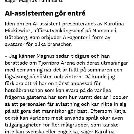
säger Magnus Tummalid.
AI-assistenten gör entré
Idén om en AI-assistent presenterades av Karolina
Mickiewicz, affärsutvecklingschef på Nameme i
Göteborg, som erbjuder AI-agenter i form av
avatarer för olika branscher.
– Jag känner Magnus sedan tidigare och han
berättade om Tjörnbro Arena och deras utmaningar
med bemanning när det är fullt på sommaren och
lågsäsong på hösten och vintern.
Då kunde jag
förklara att vi har en tjänst anpassad för
hotellbranschen som kan svara på de vanliga
frågorna gästerna har som hur varmt det är i poolen
så att personalen får avlastning och kan rikta in sig
på att göra det människor gör bäst.
Eftersom Katja
också kan världens mest använda språk ökar även
tillgängligheten för fler målgrupper, som kanske
inte kan svenska eller engelska, säger Karolina