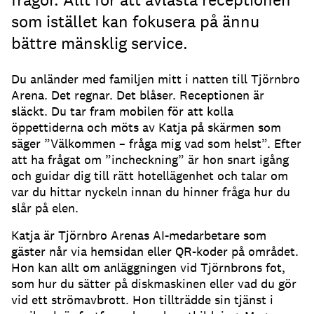
som istället kan fokusera på ännu
bättre mänsklig service.
Du anländer med familjen mitt i natten till Tjörnbro
Arena.
Det regnar.
Det blåser.
Receptionen är
släckt.
Du tar fram mobilen för att kolla
öppettiderna och möts av Katja på skärmen som
säger ”Välkommen – fråga mig vad som helst”.
Efter
att ha frågat om ”incheckning” är hon snart igång
och guidar dig till rätt hotellägenhet och talar om
var du hittar nyckeln innan du hinner fråga hur du
slår på elen.
Katja är Tjörnbro Arenas AI-medarbetare som
gäster når via hemsidan eller QR-koder på området.
Hon kan allt om anläggningen vid Tjörnbrons fot,
som hur du sätter på diskmaskinen eller vad du gör
vid ett strömavbrott.
Hon tillträdde sin tjänst i