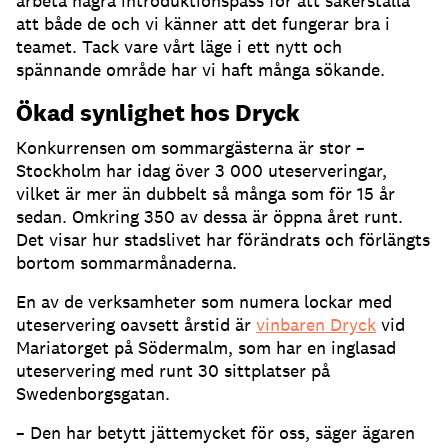
arbeta några introduktionspass för att säkerställa
att både de och vi känner att det fungerar bra i
teamet
.
Tack vare vårt läge i ett nytt och
spännande område har vi haft många sökande
.
Ökad synlighet hos Dryck
Konkurrensen om sommargästerna är stor –
Stockholm har idag över 3 000 uteserveringar,
vilket är mer än dubbelt så många som för 15 år
sedan
.
Omkring 350 av dessa är öppna året runt
.
Det visar hur stadslivet har förändrats och förlängts
bortom sommarmånaderna
.
En av de verksamheter som numera lockar med
uteservering oavsett årstid är
vinbaren Dryck
vid
Mariatorget på Södermalm, som har en inglasad
uteservering med runt 30 sittplatser på
Swedenborgsgatan
.
– Den har betytt jättemycket för oss, säger ägaren