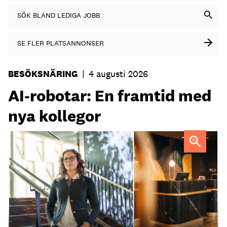
SÖK BLAND LEDIGA JOBB
SE FLER PLATSANNONSER
BESÖKSNÄRING
|
4 augusti 2026
AI-robotar: En framtid med
nya kollegor
Professor Kristina Palm FOTO: Theresia Viska
FOTO:
Dylan Calluy / Unsplash