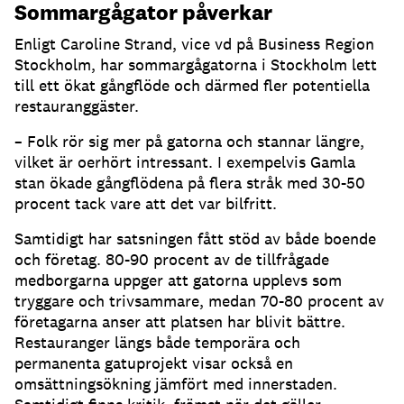
Sommargågator påverkar
Enligt Caroline Strand, vice vd på Business Region
Stockholm, har sommargågatorna i Stockholm lett
till ett ökat gångflöde och därmed fler potentiella
restauranggäster
.
– Folk rör sig mer på gatorna och stannar längre,
vilket är oerhört intressant
.
I exempelvis Gamla
stan ökade gångflödena på flera stråk med 30-50
procent tack vare att det var bilfritt
.
Samtidigt har satsningen fått stöd av både boende
och företag
.
80-90 procent av de tillfrågade
medborgarna uppger att gatorna upplevs som
tryggare och trivsammare, medan 70-80 procent av
företagarna anser att platsen har blivit bättre
.
Restauranger längs både temporära och
permanenta gatuprojekt visar också en
omsättningsökning jämfört med innerstaden
.