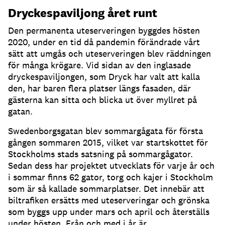
Dryckespaviljong året runt
Den permanenta uteserveringen byggdes hösten
2020, under en tid då pandemin förändrade vårt
sätt att umgås och uteserveringen blev räddningen
för många krögare
.
Vid sidan av den inglasade
dryckespaviljongen, som Dryck har valt att kalla
den, har baren flera platser längs fasaden, där
gästerna kan sitta och blicka ut över myllret på
gatan
.
Swedenborgsgatan blev sommargågata för första
gången sommaren 2015, vilket var startskottet för
Stockholms stads satsning på sommargågator
.
Sedan dess har projektet utvecklats för varje år och
i sommar finns 62 gator, torg och kajer i Stockholm
som är så kallade sommarplatser
.
Det innebär att
biltrafiken ersätts med uteserveringar och grönska
som byggs upp under mars och april och återställs
under hösten
.
Från och med i år är