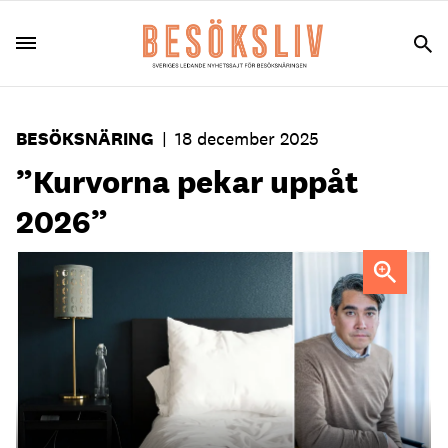
BESÖKSNÄRING
|
18 december 2025
”Kurvorna pekar uppåt
2026”
FOTO: Rhema Kallianpur / Unsplash
Thomas Jakobsson
FOTO: Visita