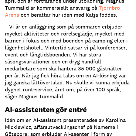
april och är fortfarande under utbildning.
Magnus
Tummalid är kommersiellt ansvarig på
Tjörnbro
Arena
och berättar hur idén med Katja föddes.
– Vi är en anläggning som på sommaren erbjuder
mycket aktiviteter och rörelseglädje, mycket med
barnen i fokus och med boenden på camping eller i
lägenhetshotell.
Vintertid satsar vi på konferenser,
event och långtidsboenden.
Vi har stora
säsongsvariationer och en dryg handfull
medarbetare som ska hantera 35 000 gästnätter
per år.
När jag fick höra talas om en AI-lösning var
jag ganska lättövertalad.
Nu skulle vi kunna erbjuda
dygnet runt-service, året om, på över 100 språk,
säger Magnus Tummalid.
AI-assistenten gör entré
Idén om en AI-assistent presenterades av Karolina
Mickiewicz, affärsutvecklingschef på Nameme i
Göteborg, som erbjuder AI-agenter i form av