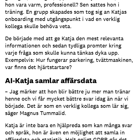
hon vara varm, professionell?
Sen sattes hon i
träning.
En grupp skapades som tog sig an Katjas
onboarding med utgångspunkt i vad en verklig
kollega skulle behöva veta.
De började med att ge Katja den mest relevanta
informationen och sedan tydliga promter kring
varje fråga som skulle kunna tänkas dyka upp.
Exempelvis: Hur fungerar parkering, tvättmaskinen,
var finns det hjärtstartare?
AI-Katja samlar affärsdata
– Jag märker att hon blir bättre ju mer man tränar
henne och vi får mycket bättre svar idag än när vi
började.
Det är som en verklig kollega som lär sig,
säger Magnus Tummalid.
Katja är inte bara en hjälpreda som kan många svar
och språk, hon är även en möjlighet att samla in
affärsdata och statistik.
Helt enligt GDPR går det