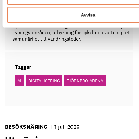
Erbjuder hotellägenheter i tre kategorier liksom
ställplatser för husbil och husvagn.
Avvisa
Rymmer även restaurang, utomhustrampolinpark,
träningsområden, uthyrning för cykel och vattensport
samt närhet till vandringsleder.
Taggar
AI
DIGITALISERING
TJÖRNBRO ARENA
BESÖKSNÄRING
|
1 juli 2026