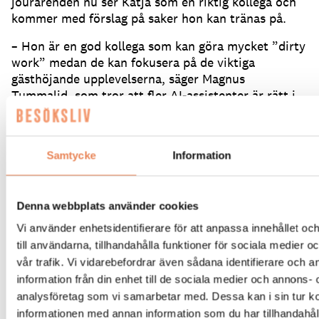
jourärenden nu ser Katja som en riktig kollega och
kommer med förslag på saker hon kan tränas på.
– Hon är en god kollega som kan göra mycket ”dirty
work” medan de kan fokusera på de viktiga
gästhöjande upplevelserna, säger Magnus
Tummalid, som tror att fler AI-assistenter är rätt i
tiden.
– Vi vill vara med på en utveckling som vi ser som
en standard i framtiden.
Om tio år, hur många
Samtycke
Information
kommer då att ringa till en reception för att fråga
om frukosttider?
Där kan vi vara ganska överens om
att det kommer att vara en AI som svarar på sådana
Denna webbplats använder cookies
frågor.
Då känns det gott att de som brukar svara
Vi använder enhetsidentifierare för att anpassa innehållet o
kan bli avlastade.
Vi tror på att det som är bäst för
till användarna, tillhandahålla funktioner för sociala medier 
vår personal även är bäst för våra gäster.
vår trafik. Vi vidarebefordrar även sådana identifierare och 
information från din enhet till de sociala medier och annons- 
Du kan läsa ett större reportage om AI i
besöksnäringen och Tjörnbro Arena i senaste
analysföretag som vi samarbetar med. Dessa kan i sin tur 
numret av Besöksliv – affärsmagasinet för
informationen med annan information som du har tillhandahåll