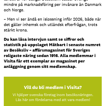
mindre på marknadsföring per invånare än Danmark
och Norge.
– Men vi ser ändå en islossning inför 2026, både när
det gäller inhemsk och utländsk efterfrågan, trots
stärkt krona.
Du kan läsa intervjun samt se siffror och
statistik på uppslaget Mätbart i senaste numret
av Besöksliv – affärsmagasinet för Sveriges
roligaste näring sedan 1916. Alla medlemmar i
Visita får ett exemplar av magasinet per
anläggning genom sitt medlemskap.
Vill du bli medlem i Visita?
Vi hjälper svenska företag inom besöksnäringen.
Läs här om fördelarna med att vara medlem!