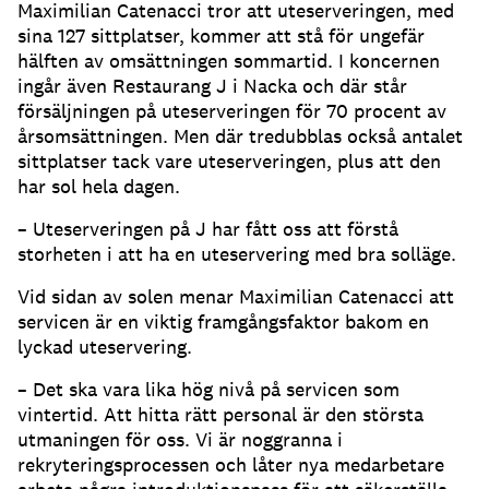
Maximilian Catenacci tror att uteserveringen, med
sina 127 sittplatser, kommer att stå för ungefär
hälften av omsättningen sommartid
.
I koncernen
ingår även Restaurang J i Nacka och där står
försäljningen på uteserveringen för 70 procent av
årsomsättningen
.
Men där tredubblas också antalet
sittplatser tack vare uteserveringen, plus att den
har sol hela dagen
.
– Uteserveringen på J har fått oss att förstå
storheten i att ha en uteservering med bra solläge
.
Vid sidan av solen menar Maximilian Catenacci att
servicen är en viktig framgångsfaktor bakom en
lyckad uteservering
.
– Det ska vara lika hög nivå på servicen som
vintertid
.
Att hitta rätt personal är den största
utmaningen för oss
.
Vi är noggranna i
rekryteringsprocessen och låter nya medarbetare