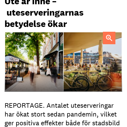
Ute är inne –
uteserveringarnas
betydelse ökar
Uteservering på Dryck vinbar samt Slussporten.
FOTO:
Samuel Unéus
REPORTAGE. Antalet uteserveringar
har ökat stort sedan pandemin, vilket
ger positiva effekter både för stadsbild