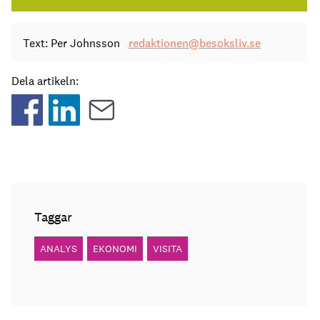
Text: Per Johnsson
redaktionen@besoksliv.se
Dela artikeln:
Taggar
ANALYS
EKONOMI
VISITA