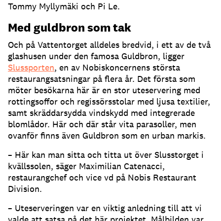
Tommy Myllymäki och Pi Le
.
Med guldbron som tak
Och på Vattentorget alldeles bredvid, i ett av de två
glashusen under den famosa Guldbron, ligger
Slussporten
, en av Nobiskoncernens största
restaurangsatsningar på flera år
.
Det första som
möter besökarna här är en stor uteservering med
rottingsoffor och regissörsstolar med ljusa textilier,
samt skräddarsydda vindskydd med integrerade
blomlådor
.
Här och där står vita parasoller, men
ovanför finns även Guldbron som en urban markis
.
– Här kan man sitta och titta ut över Slusstorget i
kvällssolen, säger Maximilian Catenacci,
restaurangchef och vice vd på Nobis Restaurant
Division
.
– Uteserveringen var en viktig anledning till att vi
valde att satsa på det här projektet
.
Målbilden var