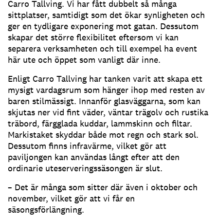
Carro Tallving
.
Vi har fått dubbelt så många
sittplatser, samtidigt som det ökar synligheten och
ger en tydligare exponering mot gatan
.
Dessutom
skapar det större flexibilitet eftersom vi kan
separera verksamheten och till exempel ha event
här ute och öppet som vanligt där inne
.
Enligt Carro Tallving har tanken varit att skapa ett
mysigt vardagsrum som hänger ihop med resten av
baren stilmässigt
.
Innanför glasväggarna, som kan
skjutas ner vid fint väder, väntar trägolv och rustika
träbord, färgglada kuddar, lammskinn och filtar
.
Markistaket skyddar både mot regn och stark sol
.
Dessutom finns infravärme, vilket gör att
paviljongen kan användas långt efter att den
ordinarie uteserveringssäsongen är slut
.
– Det är många som sitter där även i oktober och
november, vilket gör att vi får en
säsongsförlängning
.