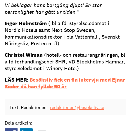
Vi beklagar hans bortgång djupt! En stor
personlighet har gått ur tiden.”
Inger Holmström
( bl a fd styrelseledamot i
Nordic Hotels samt Next Stop Sweden,
kommunikationsdirektör i bla Vattenfall , Svenskt
Näringsliv, Posten m fl)
Christel Wiman
(hotell- och restaurangnäringen, bl
a fd förhandlingschef SHR, VD Stockholms Hamnar,
styrelseledamot i Winery Hotel)
LÄS MER:
Besöksliv fick en fin intervju med Ejnar
Söder då han fyllde 90 år
Text: Redaktionen
redaktionen@besoksliv.se
Dela artikeln: