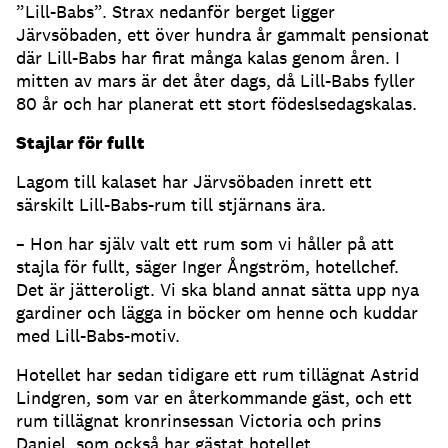
”Lill-Babs”. Strax nedanför berget ligger
Järvsöbaden, ett över hundra år gammalt pensionat
där Lill-Babs har firat många kalas genom åren. I
mitten av mars är det åter dags, då Lill-Babs fyller
80 år och har planerat ett stort födeslsedagskalas.
Stajlar för fullt
Lagom till kalaset har Järvsöbaden inrett ett
särskilt Lill-Babs-rum till stjärnans ära.
– Hon har själv valt ett rum som vi håller på att
stajla för fullt, säger Inger Ångström, hotellchef.
Det är jätteroligt. Vi ska bland annat sätta upp nya
gardiner och lägga in böcker om henne och kuddar
med Lill-Babs-motiv.
Hotellet har sedan tidigare ett rum tillägnat Astrid
Lindgren, som var en återkommande gäst, och ett
rum tillägnat kronrinsessan Victoria och prins
Daniel, som också har gästat hotellet.