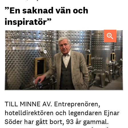
”En saknad vän och
inspiratör”
Ejnar Söder var en drivande kraft i den svenska
hotellbranchen.
TILL MINNE AV. Entreprenören,
hotelldirektören och legendaren Ejnar
Söder har gått bort, 93 år gammal.