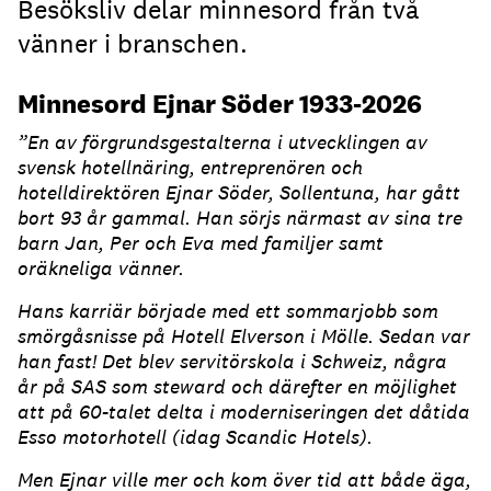
Besöksliv delar minnesord från två
vänner i branschen.
Minnesord Ejnar Söder 1933-2026
”En av förgrundsgestalterna i utvecklingen av
svensk hotellnäring, entreprenören och
hotelldirektören Ejnar Söder, Sollentuna, har gått
bort 93 år gammal. Han sörjs närmast av sina tre
barn Jan, Per och Eva med familjer samt
oräkneliga vänner.
Hans karriär började med ett sommarjobb som
smörgåsnisse på Hotell Elverson i Mölle. Sedan var
han fast! Det blev servitörskola i Schweiz, några
år på SAS som steward och därefter en möjlighet
att på 60-talet delta i moderniseringen det dåtida
Esso motorhotell (idag Scandic Hotels).
Men Ejnar ville mer och kom över tid att både äga,