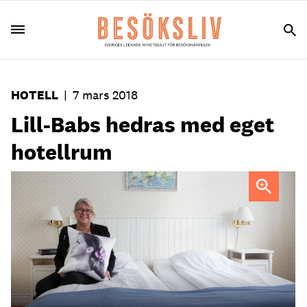
HOTELL
|
7 mars 2018
Lill-Babs hedras med eget
hotellrum
Lill-Babs dotter Monica Svensson, som är receptionist på
Järvsöbaden,
har varit med och inrett rummet.
Foto: Annika
Goldhammer