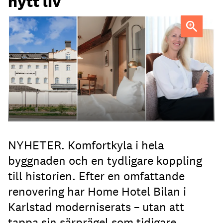
nytt liv
Anna Sundenhammar, General Manager på Home Hotel
Bilan.
NYHETER. Komfortkyla i hela
byggnaden och en tydligare koppling
till historien. Efter en omfattande
renovering har Home Hotel Bilan i
Karlstad moderniserats – utan att
tappa sin särprägel som tidigare