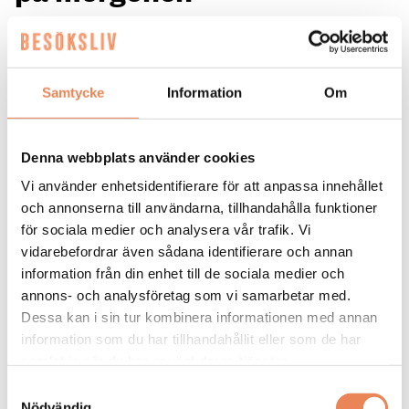
Strandgatan Två välkomnar svenska fotbollsfans kl 04.
Samtycke
Information
Om
Denna webbplats använder cookies
Vi använder enhetsidentifierare för att anpassa innehållet
och annonserna till användarna, tillhandahålla funktioner
för sociala medier och analysera vår trafik. Vi
NYHETER. På måndag är det dags.
vidarebefordrar även sådana identifierare och annan
information från din enhet till de sociala medier och
Sverige spelar sin första match i
annons- och analysföretag som vi samarbetar med.
fotbolls-VM 2026 och Strandgatan Två
Dessa kan i sin tur kombinera informationen med annan
i Linköping räknar med fullsatta
information som du har tillhandahållit eller som de har
samlat in när du har använt deras tjänster.
lokaler.
Samtyckesval
Nödvändig