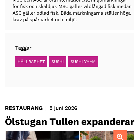
för fisk och skaldjur. MSC gäller vildfångad fisk medan
ASC gäller odlad fisk. Båda märkningarna ställer höga
krav på spårbarhet och miljö.
Taggar
HÅLLBARHET
SUSHI
SUSHI YAMA
RESTAURANG
|
8 juni 2026
Ölstugan Tullen expanderar