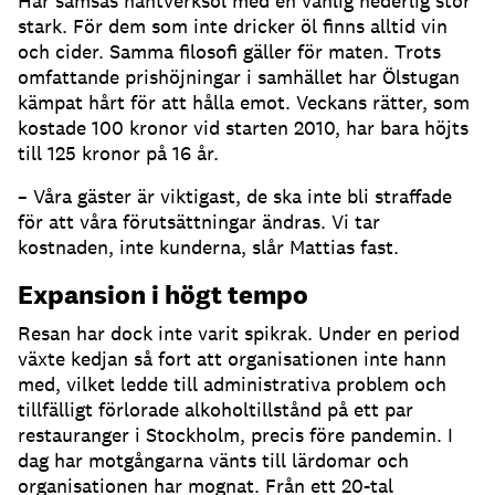
Här samsas hantverksöl med en vanlig hederlig stor
stark. För dem som inte dricker öl finns alltid vin
och cider. Samma filosofi gäller för maten. Trots
omfattande prishöjningar i samhället har Ölstugan
kämpat hårt för att hålla emot. Veckans rätter, som
kostade 100 kronor vid starten 2010, har bara höjts
till 125 kronor på 16 år.
– Våra gäster är viktigast, de ska inte bli straffade
för att våra förutsättningar ändras. Vi tar
kostnaden, inte kunderna, slår Mattias fast.
Expansion i högt tempo
Resan har dock inte varit spikrak. Under en period
växte kedjan så fort att organisationen inte hann
med, vilket ledde till administrativa problem och
tillfälligt förlorade alkoholtillstånd på ett par
restauranger i Stockholm, precis före pandemin. I
dag har motgångarna vänts till lärdomar och
organisationen har mognat. Från ett 20-tal