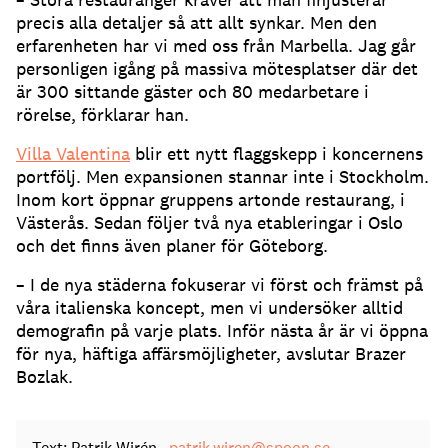
precis alla detaljer så att allt synkar. Men den
erfarenheten har vi med oss från Marbella. Jag går
personligen igång på massiva mötesplatser där det
är 300 sittande gäster och 80 medarbetare i
rörelse, förklarar han.
Villa Valentina
blir ett nytt flaggskepp i koncernens
portfölj. Men expansionen stannar inte i Stockholm.
Inom kort öppnar gruppens artonde restaurang, i
Västerås. Sedan följer två nya etableringar i Oslo
och det finns även planer för Göteborg.
– I de nya städerna fokuserar vi först och främst på
våra italienska koncept, men vi undersöker alltid
demografin på varje plats. Inför nästa år är vi öppna
för nya, häftiga affärsmöjligheter, avslutar Brazer
Bozlak.
Text: Patrik Wirén
patrik.wiren@spoon.se