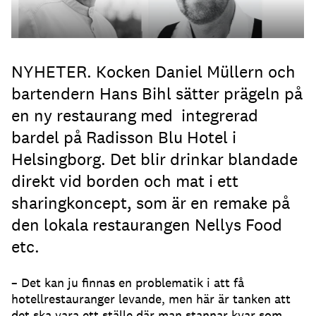
NYHETER. Kocken Daniel Müllern och
bartendern Hans Bihl sätter prägeln på
en ny restaurang med integrerad
bardel på Radisson Blu Hotel i
Helsingborg. Det blir drinkar blandade
direkt vid borden och mat i ett
sharingkoncept, som är en remake på
den lokala restaurangen Nellys Food
etc.
– Det kan ju finnas en problematik i att få
hotellrestauranger levande, men här är tanken att
det ska vara ett ställe där man stannar kvar som