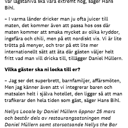
Vår lägstanivå ska vara extremt hög, säger Hans
Bihl.
– I varma länder dricker man ju ofta juicer till
maten, det kommer även att passa hos oss där
maten kommer att smaka mycket av olika kryddor,
ingefära och chili, men på ett nordiskt vis. Vi är lite
trötta på menyer, och tror på ett lite mer
internationellt sätt att äta där gästen väljer helt
fritt vad man vill dricka till, tillägger Daniel Müllern.
Vilka gäster ska ni locka till er?
– Jag ser det superbrett, barnfamiljer, affärsmöten,
Men jag känner även att vi integrerar baren och
matsalen helt i själva hotellet, den ligger så att man
trafikerar den hela tiden som gäst, säger Hans Bihl.
Nellys Locale by Daniel Müllern öppnar 25 mars
och består dels av restaurangsatsningen med
Daniel Müllern samt storsatsande Nellys the Bar