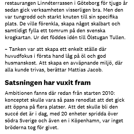
restaurangen Linnéterrassen i Göteborg för tjugo år
sedan gick verksamheten visserligen bra. Men den
var tungrodd och starkt knuten till sin specifika
plats. De ville förenkla, skapa något skalbart och
samtidigt fylla ett tomrum på den svenska
krogkartan. Ur det föddes idén till Ölstugan Tullen.
– Tanken var att skapa ett enkelt ställe där
huvudfokus i första hand låg på öl och god
husmanskost. Att skapa en avväpnande miljö, där
alla kunde trivas, berättar Mattias Jacob.
Satsningen har vuxit fram
Ambitionen fanns där redan från starten 2010:
konceptet skulle vara så pass renodlat att det gick
att öppna på flera platser. Att det skulle bli den
succé det är i dag, med 20 enheter spridda över
södra Sverige och även en i Köpenhamn, var inget
bröderna tog för givet.