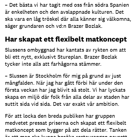
– Det bästa vi har tagit med oss från södra Spanien
är enkelheten och den avslappnade kulturen. Det
ska vara en låg tröskel där alla känner sig välkomna,
säger grundaren och vd:n Brazer Bozlak.
Har skapat ett flexibelt matkoncept
Slussens ombyggnad har kantats av rykten om att
bli ett nytt, exklusivt Stureplan. Brazer Bozlak
tycker inte alls att farhågorna stämmer.
– Slussen är Stockholm för mig på grund av just
mångfalden. När jag har gått förbi här under den
första veckan har jag blivit så stolt. Vi har lyckats
skapa en miljö där folk från alla delar av staden har
suttit sida vid sida. Det var exakt vår ambition.
För att locka den breda publiken har gruppen
medvetet pressat priserna och skapat ett flexibelt
matkoncept som bygger på att dela rätter. Tanken
är att man ska kunna besöka restaurangen oavsett