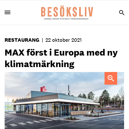
RESTAURANG
|
22 oktober 2021
MAX först i Europa med ny
klimatmärkning
MAX blir först utanför USA att anta klimatmärkningen
”Cool Food Meals”.
FOTO: Pressbild