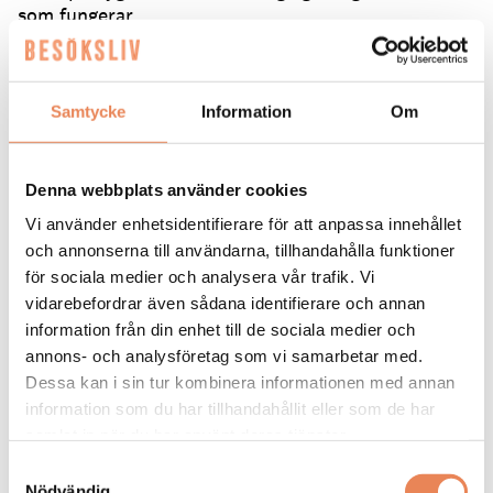
som fungerar.
Strandgatan Två i blått och gult
Vanligtvis har Strandgatan Två öppet till klockan 22
Samtycke
Information
Om
på söndagar, men just den här dagen har nedre
våningen fortsatt öppet till klockan 3 och därefter
öppnar även övervåningen. Och särskilt mycket
Denna webbplats använder cookies
förberedelser har inte krävts när väl tillstånden var
Vi använder enhetsidentifierare för att anpassa innehållet
på plats.
och annonserna till användarna, tillhandahålla funktioner
– Men sedan ska det piffas upp med sverigeflaggor
för sociala medier och analysera vår trafik. Vi
och personalen ska även få nya kläder. Vi har köpt
vidarebefordrar även sådana identifierare och annan
in tröjor, kepsar, hattar och annat blågult. Det har
information från din enhet till de sociala medier och
inte heller varit några problem att få personal på
annons- och analysföretag som vi samarbetar med.
plats, vi har planerat för det här sedan länge och
Dessa kan i sin tur kombinera informationen med annan
har delat upp gänget i två grupper.
information som du har tillhandahållit eller som de har
samlat in när du har använt deras tjänster.
Hur kommer det gå för Sverige då?
Samtyckesval
– Efter förra veckans träningsmatch har man inga
Nödvändig