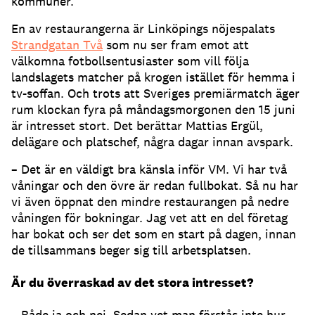
kommuner.
En av restaurangerna är Linköpings nöjespalats
Strandgatan Två
som nu ser fram emot att
välkomna fotbollsentusiaster som vill följa
landslagets matcher på krogen istället för hemma i
tv-soffan. Och trots att Sveriges premiärmatch äger
rum klockan fyra på måndagsmorgonen den 15 juni
är intresset stort. Det berättar Mattias Ergül,
delägare och platschef, några dagar innan avspark.
– Det är en väldigt bra känsla inför VM. Vi har två
våningar och den övre är redan fullbokat. Så nu har
vi även öppnat den mindre restaurangen på nedre
våningen för bokningar. Jag vet att en del företag
har bokat och ser det som en start på dagen, innan
de tillsammans beger sig till arbetsplatsen.
Är du överraskad av det stora intresset?
– Både ja och nej. Sedan vet man förstås inte hur