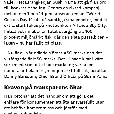
väljer restaurangkedjan Sushi Yama att gå från ord
till konkret handling. Genom en riktad kampanj
mellan den 1 och 14 juni lanserar kedjan ”World
Oceans Day Meal” på samtliga sina enheter, med ett
extra stort fokus på knutpunkten Arlanda Sky City.
Initiativet innebär en total övergång till 100
procent miljömärkt fisk, där den sista pusselbiten –
laxen – nu har fallit på plats.
– Nu är all vår odlade sjömat ASC-märkt och det
viltfångade är MSC-märkt. Det vi hade kvar i vårt
sortiment som inte hade märkning var laxen,
numera är hela menyn miljömärkt fullt ut, berättar
Danny Barsoum, Chief Brand Officer på Sushi Yama.
Kraven på transparens ökar
Han betonar att det handlar om att göra det
enklare för konsumenten att äta ansvarsfullt utan
att behöva kompromissa och jämför med
dagligvaruhandeln.