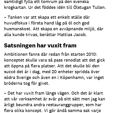
samtidigt fylla ett tomrum på den svenska
krogkartan. Ur det föddes idén till Ölstugan Tullen.
– Tanken var att skapa ett enkelt ställe där
huvudfokus i första hand låg på öl och god
husmanskost. Att skapa en avväpnande miljö, där
alla kunde trivas, berättar Mattias Jacob.
Satsningen har vuxit fram
Ambitionen fanns där redan från starten 2010:
konceptet skulle vara så pass renodlat att det gick
att öppna på flera platser. Att det skulle bli den
succé det är i dag, med 20 enheter spridda över
södra Sverige och även en i Köpenhamn, var inget
bröderna tog för givet.
– Det har vuxit fram längs vägen. Och det är klart
att vår verksamhet är svår på sitt sätt men jag kan
ärligt beundra andra restauranggrupper, som har
flera olika koncept. Vi gör ändå samma sak varje