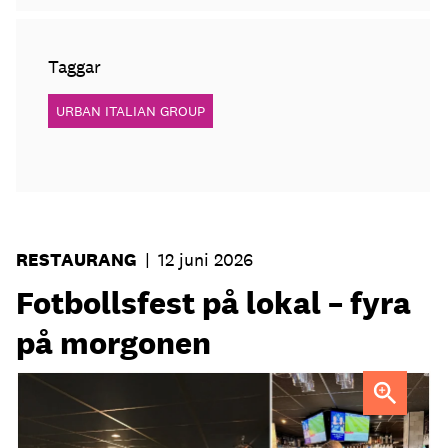
Taggar
URBAN ITALIAN GROUP
RESTAURANG
|
12 juni 2026
Fotbollsfest på lokal – fyra
på morgonen
Strandgatan Två välkomnar svenska fotbollsfans kl 04.