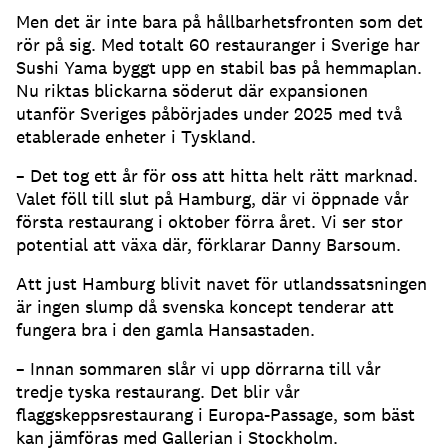
Men det är inte bara på hållbarhetsfronten som det
rör på sig. Med totalt 60 restauranger i Sverige har
Sushi Yama byggt upp en stabil bas på hemmaplan.
Nu riktas blickarna söderut där expansionen
utanför Sveriges påbörjades under 2025 med två
etablerade enheter i Tyskland.
– Det tog ett år för oss att hitta helt rätt marknad.
Valet föll till slut på Hamburg, där vi öppnade vår
första restaurang i oktober förra året. Vi ser stor
potential att växa där, förklarar Danny Barsoum.
Att just Hamburg blivit navet för utlandssatsningen
är ingen slump då svenska koncept tenderar att
fungera bra i den gamla Hansastaden.
– Innan sommaren slår vi upp dörrarna till vår
tredje tyska restaurang. Det blir vår
flaggskeppsrestaurang i Europa-Passage, som bäst
kan jämföras med Gallerian i Stockholm.