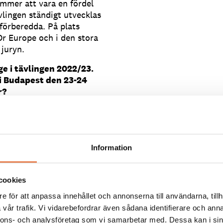
mmer att vara en fördel
vlingen ständigt utvecklas
 förberedda. På plats
Or Europe och i den stora
 juryn.
e i tävlingen 2022/23.
i Budapest den 23-24
er?
 framemot att få
r hans och därmed Sveriges
tor insats av kandidaten
Information
öket med utveckling av
det är ju dit vi siktar.
cookies
. Din krog
Aira på
e för att anpassa innehållet och annonserna till användarna, tillh
d en stjärna i Guide
vår trafik. Vi vidarebefordrar även sådana identifierare och anna
nnons- och analysföretag som vi samarbetar med. Dessa kan i sin