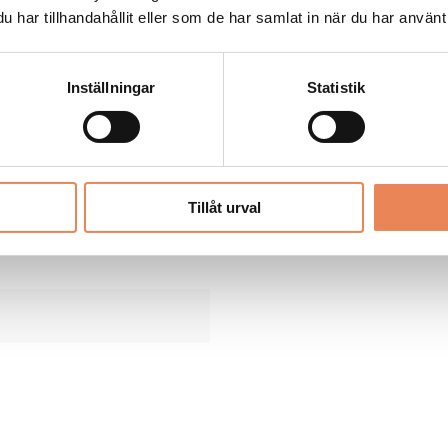
 ha blivit belönad med en
har tillhandahållit eller som de har samlat in när du har använt 
jag gläds allra mest med
tet varje dag för att göra
Inställningar
Statistik
gen?
jag tror, tycker och
evlig och professionell
an.
Tillåt urval