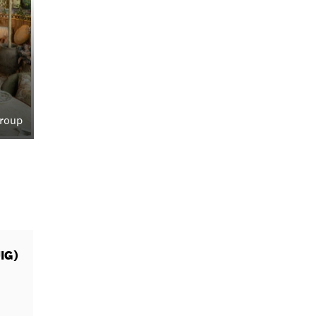
Group
IG)