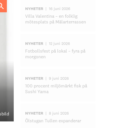
NYHETER
|
16 juni 2026
Villa Valentina – en folklig
mötesplats på Mälarterrassen
NYHETER
|
12 juni 2026
Fotbollsfest på lokal – fyra på
morgonen
NYHETER
|
9 juni 2026
100 procent miljömärkt fisk på
Sushi Yama
NYHETER
|
8 juni 2026
sbild
Ölstugan Tullen expanderar