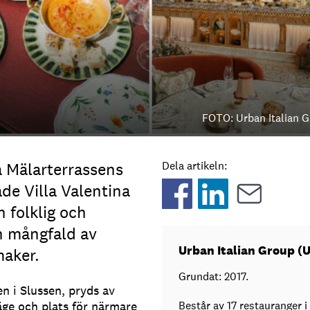
FOTO: Urban Italian 
 Mälarterrassens
Dela artikeln:
e Villa Valentina
n folklig och
n mångfald av
Urban Italian Group (U
maker.
Grundat: 2017.
en i Slussen, pryds av
äge och plats för närmare
Består av 17 restauranger i