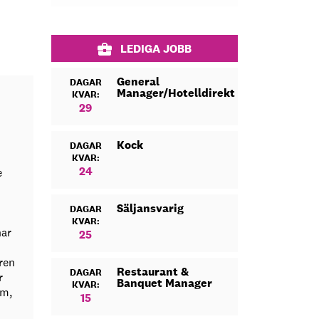
LEDIGA JOBB
General
DAGAR
Manager/Hotelldirektör
KVAR:
29
Kock
DAGAR
KVAR:
24
e
Säljansvarig
DAGAR
KVAR:
har
25
ren
Restaurant &
DAGAR
r
Banquet Manager
KVAR:
öm,
15