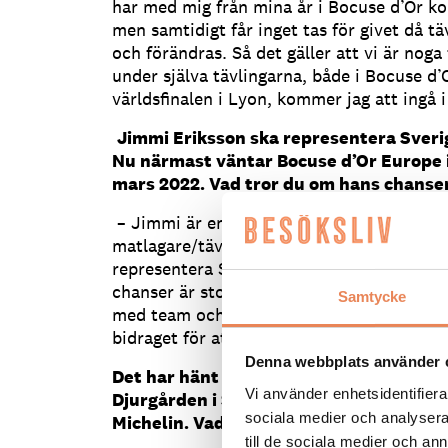
har med mig från mina år i Bocuse d’Or ko
men samtidigt får inget tas för givet då tä
och förändras. Så det gäller att vi är noga
under själva tävlingarna, både i Bocuse d’
världsfinalen i Lyon, kommer jag att ingå i
Jimmi Eriksson ska representera Sverig
Nu närmast väntar Bocuse d’Or Europe 
mars 2022. Vad tror du om hans chans
–
Jimmi är en väldigt erfaren och duktig
matlagare/tävlingsmatlagare och har sett
representera Sverige i tävlingen. Jag tro
chanser är stora.
Men det krävs alltid en s
Samtycke
med team och massor av roliga timmar i k
bidraget för att nå högst upp på pallen och 
Denna webbplats använder 
Det har hänt fler roliga saker i år också
Vi använder enhetsidentifierar
Djurgården i Stockholm har belönats me
sociala medier och analysera 
Michelin. Vad betyder det för dig?
till de sociala medier och a