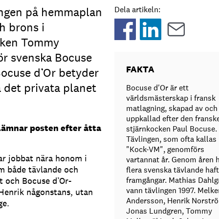
ingen på hemmaplan
Dela artikeln:
h brons i
ocken Tommy
ör svenska Bocuse
FAKTA
 Bocuse d’Or betyder
 det privata planet
Bocuse d'Or är ett
världsmästerskap i fransk
matlagning, skapad av och
uppkallad efter den fransk
lämnar posten efter åtta
stjärnkocken Paul Bocuse.
Tävlingen, som ofta kallas
"Kock-VM", genomförs
har jobbat nära honom i
vartannat år. Genom åren 
m både tävlande och
flera svenska tävlande haft
t och Bocuse d’Or-
framgångar. Mathias Dahlg
vann tävlingen 1997. Melke
 Henrik någonstans, utan
Andersson, Henrik Norstr
ge.
Jonas Lundgren, Tommy