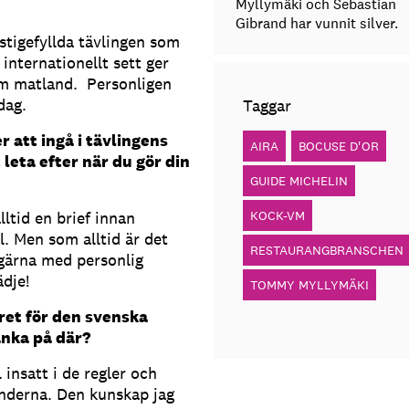
Myllymäki och Sebastian
Gibrand har vunnit silver.
stigefyllda tävlingen som
internationellt sett ger
om matland. Personligen
dag.
Taggar
 att ingå i tävlingens
AIRA
BOCUSE D'OR
leta efter när du gör din
GUIDE MICHELIN
ltid en brief innan
KOCK-VM
ll. Men som alltid är det
RESTAURANGBRANSCHEN
gärna med personlig
dje!
TOMMY MYLLYMÄKI
ret för den svenska
tänka på där?
l insatt i de regler och
änderna. Den kunskap jag