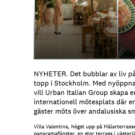
NYHETER. Det bubblar av liv på
topp i Stockholm. Med nyöppnad
vill Urban Italian Group skapa e
internationell mötesplats där e
gäster möts över andalusiska s
Villa Valentina, högst upp på Mälarterrass
panoramafönster, en stor terrass i västerl