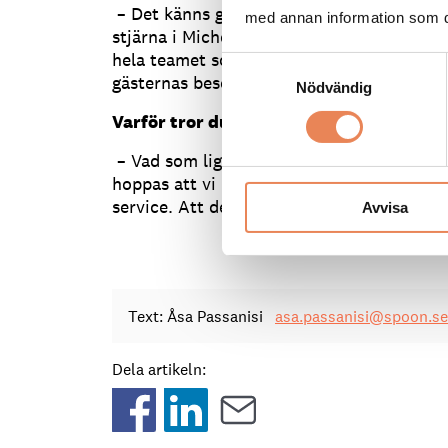
– Det känns givetvis otroligt ärofyllt att
med annan information som du 
stjärna i Michelin. Det är kul för mig men 
hela teamet som jobbar hårt och målmedve
Samtyckesval
gästernas besök till något extra.
Nödvändig
Varför tror du att ni fick stjärnbelönin
–
Vad som ligger bakom vet jag inte, men 
hoppas att vi lagar god mat samt har en tr
service. Att det ligger till grund för stjärn
Avvisa
Text: Åsa Passanisi
asa.passanisi@spoon.se
Dela artikeln: