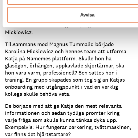
på att göra det människor gör bäst.
Eftersom Katja
också kan världens mest använda språk ökar även
Avvisa
tillgängligheten för fler målgrupper, som kanske
inte kan svenska eller engelska, säger Karolina
Mickiewicz.
Tillsammans med Magnus Tummalid började
Karolina Mickiewicz och hennes team att utforma
Katja på Namemes plattform.
Skulle hon ha
glasögon, örhängen, uppkavlade skjortärmar, ska
hon vara varm, professionell?
Sen sattes hon i
träning.
En grupp skapades som tog sig an Katjas
onboarding med utgångspunkt i vad en verklig
kollega skulle behöva veta.
De började med att ge Katja den mest relevanta
informationen och sedan tydliga promter kring
varje fråga som skulle kunna tänkas dyka upp.
Exempelvis: Hur fungerar parkering, tvättmaskinen,
var finns det hjärtstartare?