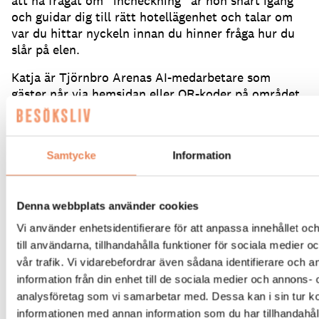
att ha frågat om ”incheckning” är hon snart igång
och guidar dig till rätt hotellägenhet och talar om
var du hittar nyckeln innan du hinner fråga hur du
slår på elen.
Katja är Tjörnbro Arenas AI-medarbetare som
gäster når via hemsidan eller QR-koder på området.
Hon kan allt om anläggningen vid Tjörnbrons fot,
som hur du sätter på diskmaskinen eller vad du gör
vid ett strömavbrott.
Hon tillträdde sin tjänst i
Samtycke
Information
april och är fortfarande under utbildning.
Magnus
Tummalid är kommersiellt ansvarig på
Tjörnbro
Arena
och berättar hur idén med Katja föddes.
Denna webbplats använder cookies
– Vi är en anläggning som på sommaren erbjuder
Vi använder enhetsidentifierare för att anpassa innehållet o
mycket aktiviteter och rörelseglädje, mycket med
till användarna, tillhandahålla funktioner för sociala medier 
barnen i fokus och med boenden på camping eller i
vår trafik. Vi vidarebefordrar även sådana identifierare och 
lägenhetshotell.
Vintertid satsar vi på konferenser,
information från din enhet till de sociala medier och annons- 
event och långtidsboenden.
Vi har stora
analysföretag som vi samarbetar med. Dessa kan i sin tur 
säsongsvariationer och en dryg handfull
informationen med annan information som du har tillhandahåll
medarbetare som ska hantera 35 000 gästnätter