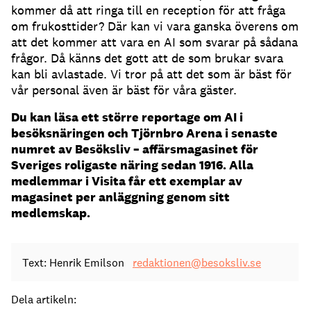
kommer då att ringa till en reception för att fråga
om frukosttider?
Där kan vi vara ganska överens om
att det kommer att vara en AI som svarar på sådana
frågor.
Då känns det gott att de som brukar svara
kan bli avlastade.
Vi tror på att det som är bäst för
vår personal även är bäst för våra gäster.
Du kan läsa ett större reportage om AI i
besöksnäringen och Tjörnbro Arena i senaste
numret av Besöksliv – affärsmagasinet för
Sveriges roligaste näring sedan 1916. Alla
medlemmar i Visita får ett exemplar av
magasinet per anläggning genom sitt
medlemskap.
Text: Henrik Emilson
redaktionen@besoksliv.se
Dela artikeln: