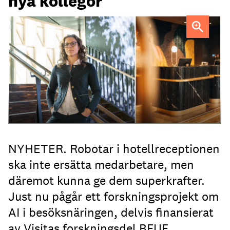
nya kollegor
Professor Kristina Palm FOTO: Theresia Viska
FOTO:
Dylan Calluy / Unsplash
NYHETER. Robotar i hotellreceptionen
ska inte ersätta medarbetare, men
däremot kunna ge dem superkrafter.
Just nu pågår ett forskningsprojekt om
AI i besöksnäringen, delvis finansierat
av Visitas forskningsdel BFUF.