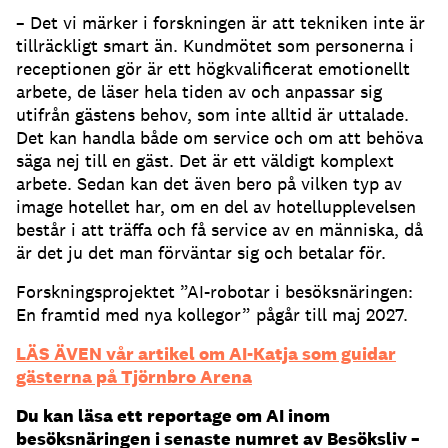
– Det vi märker i forskningen är att tekniken inte är
tillräckligt smart än. Kundmötet som personerna i
receptionen gör är ett högkvalificerat emotionellt
arbete, de läser hela tiden av och anpassar sig
utifrån gästens behov, som inte alltid är uttalade.
Det kan handla både om service och om att behöva
säga nej till en gäst. Det är ett väldigt komplext
arbete. Sedan kan det även bero på vilken typ av
image hotellet har, om en del av hotellupplevelsen
består i att träffa och få service av en människa, då
är det ju det man förväntar sig och betalar för.
Forskningsprojektet ”AI-robotar i besöksnäringen:
En framtid med nya kollegor” pågår till maj 2027.
LÄS ÄVEN vår artikel om AI-Katja som guidar
gästerna på Tjörnbro Arena
Du kan läsa ett reportage om AI inom
besöksnäringen i senaste numret av Besöksliv –