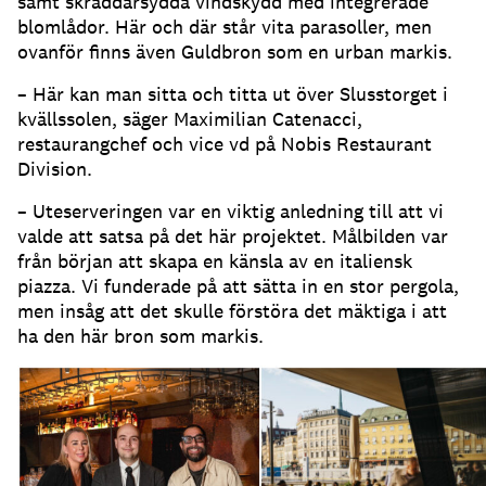
samt skräddarsydda vindskydd med integrerade
blomlådor
.
Här och där står vita parasoller, men
ovanför finns även Guldbron som en urban markis
.
– Här kan man sitta och titta ut över Slusstorget i
kvällssolen, säger Maximilian Catenacci,
restaurangchef och vice vd på Nobis Restaurant
Division
.
– Uteserveringen var en viktig anledning till att vi
valde att satsa på det här projektet
.
Målbilden var
från början att skapa en känsla av en italiensk
piazza
.
Vi funderade på att sätta in en stor pergola,
men insåg att det skulle förstöra det mäktiga i att
ha den här bron som markis
.