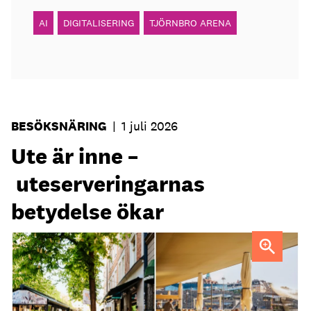
AI
DIGITALISERING
TJÖRNBRO ARENA
BESÖKSNÄRING
|
1 juli 2026
Ute är inne –
uteserveringarnas
betydelse ökar
Uteservering på Dryck vinbar samt Slussporten.
FOTO:
Samuel Unéus