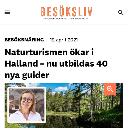
BESÖKSNÄRING
|
12 april 2021
Naturturismen ökar i
Halland – nu utbildas 40
nya guider
Magdalena Petersson, projektledare för naturturism på
Visit Halland.
Foto: Agneta Kristiansson/Colorbox