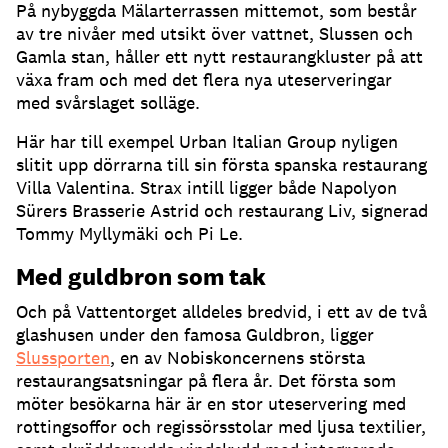
På nybyggda Mälarterrassen mittemot, som består
av tre nivåer med utsikt över vattnet, Slussen och
Gamla stan, håller ett nytt restaurangkluster på att
växa fram och med det flera nya uteserveringar
med svårslaget solläge
.
Här har till exempel Urban Italian Group nyligen
slitit upp dörrarna till sin första spanska restaurang
Villa Valentina
.
Strax intill ligger både Napolyon
Sürers Brasserie Astrid och restaurang Liv, signerad
Tommy Myllymäki och Pi Le
.
Med guldbron som tak
Och på Vattentorget alldeles bredvid, i ett av de två
glashusen under den famosa Guldbron, ligger
Slussporten
, en av Nobiskoncernens största
restaurangsatsningar på flera år
.
Det första som
möter besökarna här är en stor uteservering med
rottingsoffor och regissörsstolar med ljusa textilier,