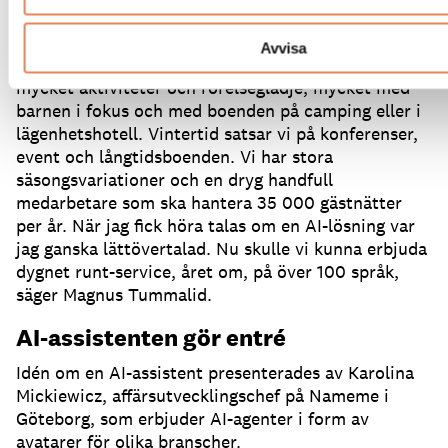
Tummalid är kommersiellt ansvarig på
Tjörnbro
Arena
och berättar hur idén med Katja föddes.
Avvisa
– Vi är en anläggning som på sommaren erbjuder
mycket aktiviteter och rörelseglädje, mycket med
barnen i fokus och med boenden på camping eller i
lägenhetshotell.
Vintertid satsar vi på konferenser,
event och långtidsboenden.
Vi har stora
säsongsvariationer och en dryg handfull
medarbetare som ska hantera 35 000 gästnätter
per år.
När jag fick höra talas om en AI-lösning var
jag ganska lättövertalad.
Nu skulle vi kunna erbjuda
dygnet runt-service, året om, på över 100 språk,
säger Magnus Tummalid.
AI-assistenten gör entré
Idén om en AI-assistent presenterades av Karolina
Mickiewicz, affärsutvecklingschef på Nameme i
Göteborg, som erbjuder AI-agenter i form av
avatarer för olika branscher.