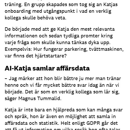
träning.
En grupp skapades som tog sig an Katjas
onboarding med utgångspunkt i vad en verklig
kollega skulle behöva veta.
De började med att ge Katja den mest relevanta
informationen och sedan tydliga promter kring
varje fråga som skulle kunna tänkas dyka upp.
Exempelvis: Hur fungerar parkering, tvättmaskinen,
var finns det hjärtstartare?
AI-Katja samlar affärsdata
– Jag märker att hon blir bättre ju mer man tränar
henne och vi får mycket bättre svar idag än när vi
började.
Det är som en verklig kollega som lär sig,
säger Magnus Tummalid.
Katja är inte bara en hjälpreda som kan många svar
och språk, hon är även en möjlighet att samla in
affärsdata och statistik.
Helt enligt GDPR går det
att få ut information om vilka språk hon ofta talar,