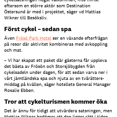
eftersom en större aktör som Destination
Östersund är med i projektet, säger vd Mattias
Wikner till Besöksliv.
Först cykel – sedan spa
Även
Frösö Park Hotel
ser en växande efterfrågan
på resor där aktivitet kombineras med avkoppling
och mat.
– Vi har skapat ett paket där gästerna får uppleva
det bästa av Frösön och Storsjöbygden från
cykelsadeln under dagen, för att sedan varva ner i
vårt jämtländska spa och njuta av en tvårätters-
middag på kvällen, säger hotellets General Manager
Rosalie Ebben.
Tror att cykelturismen kommer öka
Det är ännu för tidigt att utvärdera satsningen, men
Mattias Wikner bedömer att den ligger rätt i tiden.