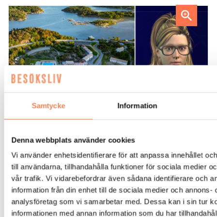
AI-medarbetaren Katja tillträdde i tjänst i april.
Samtycke
Information
REPORTAGE. Hon är medarbetaren
Denna webbplats använder cookies
som kan över 100 språk och jobbar
Vi använder enhetsidentifierare för att anpassa innehållet o
dygnet runt. Tjörnbro Arenas AI-
till användarna, tillhandahålla funktioner för sociala medier 
assistent Katja är under utbildning och
vår trafik. Vi vidarebefordrar även sådana identifierare och 
tränas i att svara på gästernas vanliga
information från din enhet till de sociala medier och annons- 
analysföretag som vi samarbetar med. Dessa kan i sin tur 
frågor. Allt för att avlasta receptionen
informationen med annan information som du har tillhandahåll