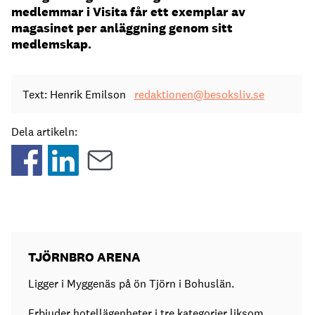
medlemmar i Visita får ett exemplar av
magasinet per anläggning genom sitt
medlemskap.
Text: Henrik Emilson
redaktionen@besoksliv.se
Dela artikeln:
TJÖRNBRO ARENA
Ligger i Myggenäs på ön Tjörn i Bohuslän.
Erbjuder hotellägenheter i tre kategorier liksom