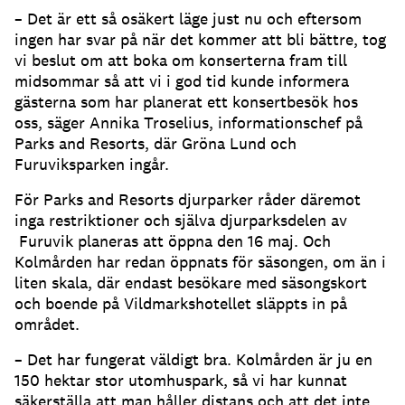
– Det är ett så osäkert läge just nu och eftersom
ingen har svar på när det kommer att bli bättre, tog
vi beslut om att boka om konserterna fram till
midsommar så att vi i god tid kunde informera
gästerna som har planerat ett konsertbesök hos
oss, säger Annika Troselius, informationschef på
Parks and Resorts, där Gröna Lund och
Furuviksparken ingår.
För Parks and Resorts djurparker råder däremot
inga restriktioner och själva djurparksdelen av
Furuvik planeras att öppna den 16 maj. Och
Kolmården har redan öppnats för säsongen, om än i
liten skala, där endast besökare med säsongskort
och boende på Vildmarkshotellet släppts in på
området.
– Det har fungerat väldigt bra. Kolmården är ju en
150 hektar stor utomhuspark, så vi har kunnat
säkerställa att man håller distans och att det inte