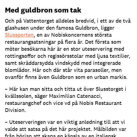
Med guldbron som tak
Och på Vattentorget alldeles bredvid, i ett av de två
glashusen under den famosa Guldbron, ligger
Slussporten
, en av Nobiskoncernens största
restaurangsatsningar på flera år
.
Det första som
möter besökarna här är en stor uteservering med
rottingsoffor och regissörsstolar med ljusa textilier,
samt skräddarsydda vindskydd med integrerade
blomlådor
.
Här och där står vita parasoller, men
ovanför finns även Guldbron som en urban markis
.
– Här kan man sitta och titta ut över Slusstorget i
kvällssolen, säger Maximilian Catenacci,
restaurangchef och vice vd på Nobis Restaurant
Division
.
– Uteserveringen var en viktig anledning till att vi
valde att satsa på det här projektet
.
Målbilden var
från början att skapa en känsla av en italiensk