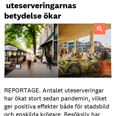
uteserveringarnas
betydelse ökar
Uteservering på Dryck vinbar samt Slussporten.
FOTO:
Samuel Unéus
REPORTAGE. Antalet uteserveringar
har ökat stort sedan pandemin, vilket
ger positiva effekter både för stadsbild
och enskilda krögare. Besöksliv har