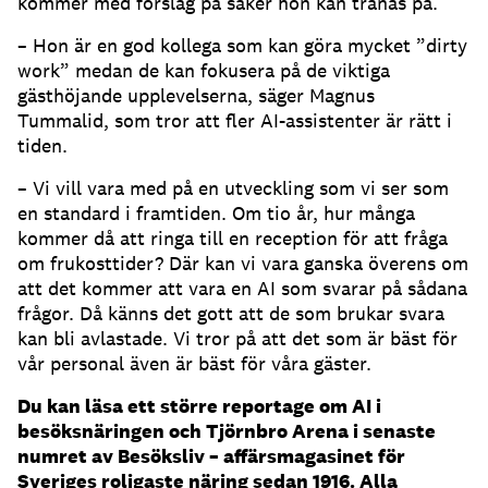
kommer med förslag på saker hon kan tränas på.
– Hon är en god kollega som kan göra mycket ”dirty
work” medan de kan fokusera på de viktiga
gästhöjande upplevelserna, säger Magnus
Tummalid, som tror att fler AI-assistenter är rätt i
tiden.
– Vi vill vara med på en utveckling som vi ser som
en standard i framtiden.
Om tio år, hur många
kommer då att ringa till en reception för att fråga
om frukosttider?
Där kan vi vara ganska överens om
att det kommer att vara en AI som svarar på sådana
frågor.
Då känns det gott att de som brukar svara
kan bli avlastade.
Vi tror på att det som är bäst för
vår personal även är bäst för våra gäster.
Du kan läsa ett större reportage om AI i
besöksnäringen och Tjörnbro Arena i senaste
numret av Besöksliv – affärsmagasinet för
Sveriges roligaste näring sedan 1916. Alla