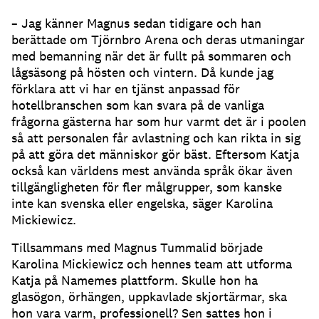
– Jag känner Magnus sedan tidigare och han
berättade om Tjörnbro Arena och deras utmaningar
med bemanning när det är fullt på sommaren och
lågsäsong på hösten och vintern.
Då kunde jag
förklara att vi har en tjänst anpassad för
hotellbranschen som kan svara på de vanliga
frågorna gästerna har som hur varmt det är i poolen
så att personalen får avlastning och kan rikta in sig
på att göra det människor gör bäst.
Eftersom Katja
också kan världens mest använda språk ökar även
tillgängligheten för fler målgrupper, som kanske
inte kan svenska eller engelska, säger Karolina
Mickiewicz.
Tillsammans med Magnus Tummalid började
Karolina Mickiewicz och hennes team att utforma
Katja på Namemes plattform.
Skulle hon ha
glasögon, örhängen, uppkavlade skjortärmar, ska
hon vara varm, professionell?
Sen sattes hon i