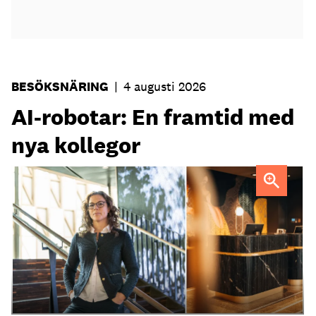
BESÖKSNÄRING
|
4 augusti 2026
AI-robotar: En framtid med
nya kollegor
Professor Kristina Palm FOTO: Theresia Viska
FOTO:
Dylan Calluy / Unsplash