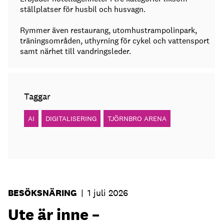
ställplatser för husbil och husvagn.
Rymmer även restaurang, utomhustrampolinpark,
träningsområden, uthyrning för cykel och vattensport
samt närhet till vandringsleder.
Taggar
AI
DIGITALISERING
TJÖRNBRO ARENA
BESÖKSNÄRING
|
1 juli 2026
Ute är inne –