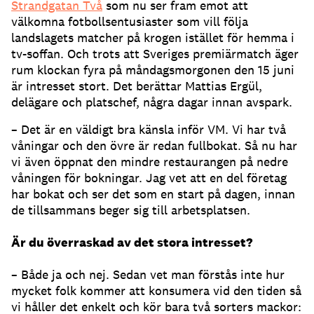
Strandgatan Två
som nu ser fram emot att
välkomna fotbollsentusiaster som vill följa
landslagets matcher på krogen istället för hemma i
tv-soffan. Och trots att Sveriges premiärmatch äger
rum klockan fyra på måndagsmorgonen den 15 juni
är intresset stort. Det berättar Mattias Ergül,
delägare och platschef, några dagar innan avspark.
– Det är en väldigt bra känsla inför VM. Vi har två
våningar och den övre är redan fullbokat. Så nu har
vi även öppnat den mindre restaurangen på nedre
våningen för bokningar. Jag vet att en del företag
har bokat och ser det som en start på dagen, innan
de tillsammans beger sig till arbetsplatsen.
Är du överraskad av det stora intresset?
– Både ja och nej. Sedan vet man förstås inte hur
mycket folk kommer att konsumera vid den tiden så
vi håller det enkelt och kör bara två sorters mackor: