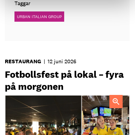
Taggar
URBAN ITALIAN GROUP
RESTAURANG
|
12 juni 2026
Fotbollsfest på lokal – fyra
på morgonen
Strandgatan Två välkomnar svenska fotbollsfans kl 04.