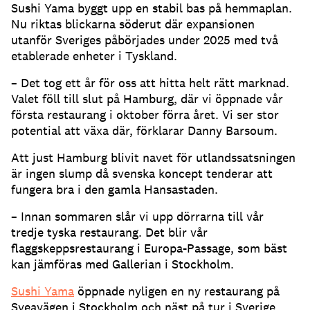
Sushi Yama byggt upp en stabil bas på hemmaplan.
Nu riktas blickarna söderut där expansionen
utanför Sveriges påbörjades under 2025 med två
etablerade enheter i Tyskland.
– Det tog ett år för oss att hitta helt rätt marknad.
Valet föll till slut på Hamburg, där vi öppnade vår
första restaurang i oktober förra året. Vi ser stor
potential att växa där, förklarar Danny Barsoum.
Att just Hamburg blivit navet för utlandssatsningen
är ingen slump då svenska koncept tenderar att
fungera bra i den gamla Hansastaden.
– Innan sommaren slår vi upp dörrarna till vår
tredje tyska restaurang. Det blir vår
flaggskeppsrestaurang i Europa-Passage, som bäst
kan jämföras med Gallerian i Stockholm.
Sushi Yama
öppnade nyligen en ny restaurang på
Sveavägen i Stockholm och näst på tur i Sverige