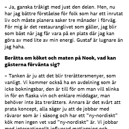
– Ja, ganska tråkigt med just den delen. Men, nu
har jag bättre förståelse för folk som har ett inrutat
liv och måste planera saker tre månader i förväg.
För mig är det restauranglivet som gäller, jag blir
som bäst när jag får vara på en plats där jag kan
göra av med lite av min energi. Gustaf är lugnare än
jag haha.
Berätta om köket och maten på Nook, vad kan
gästerna förvänta sig?
– Tanken är ju att det blir trerättersmenyer, som
vanligt. Vi kommer också ha en avdelning som är
icke bokningsbar, den är till för om man vill slinka
in för en flaska vin och enklare middagar, man
behöver inte äta trerätters. Annars är det svårt att
prata koncept, alla säger ju att de jobbar med
råvaror som är i säsong och har ett ”ny-nordiskt”
kök men ingen vet vad ”ny-nordiskt” är. Vi jobbar
med internationellt influerad matlagning och