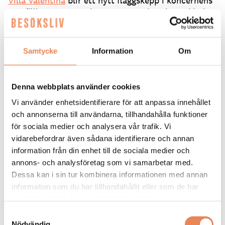
Villa Valentina
blir ett nytt flaggskepp i koncernens
portfölj. Men expansionen stannar inte i Stockholm.
Inom kort öppnar gruppens artonde restaurang, i
Västerås. Sedan följer två nya etableringar i Oslo
och det finns även planer för Göteborg.
Samtycke
Information
Om
– I de nya städerna fokuserar vi först och främst på
våra italienska koncept, men vi undersöker alltid
Denna webbplats använder cookies
demografin på varje plats. Inför nästa år är vi öppna
för nya, häftiga affärsmöjligheter, avslutar Brazer
Vi använder enhetsidentifierare för att anpassa innehållet
Bozlak.
och annonserna till användarna, tillhandahålla funktioner
för sociala medier och analysera vår trafik. Vi
vidarebefordrar även sådana identifierare och annan
Text: Patrik Wirén
patrik.wiren@spoon.se
information från din enhet till de sociala medier och
annons- och analysföretag som vi samarbetar med.
Dela artikeln:
Dessa kan i sin tur kombinera informationen med annan
information som du har tillhandahållit eller som de har
samlat in när du har använt deras tjänster.
Samtyckesval
Nödvändig