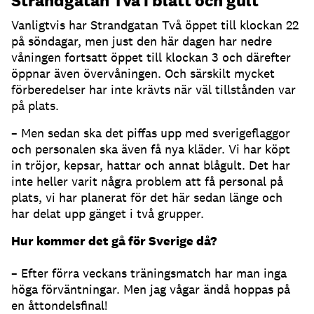
Strandgatan Två i blått och gult
Vanligtvis har Strandgatan Två öppet till klockan 22
på söndagar, men just den här dagen har nedre
våningen fortsatt öppet till klockan 3 och därefter
öppnar även övervåningen. Och särskilt mycket
förberedelser har inte krävts när väl tillstånden var
på plats.
– Men sedan ska det piffas upp med sverigeflaggor
och personalen ska även få nya kläder. Vi har köpt
in tröjor, kepsar, hattar och annat blågult. Det har
inte heller varit några problem att få personal på
plats, vi har planerat för det här sedan länge och
har delat upp gänget i två grupper.
Hur kommer det gå för Sverige då?
– Efter förra veckans träningsmatch har man inga
höga förväntningar. Men jag vågar ändå hoppas på
en åttondelsfinal!