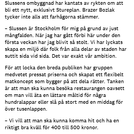
Slussens ombyggnad har kantats av rykten om att
bli ett nytt, exklusivt Stureplan. Brazer Bozlak
tycker inte alls att farhågorna stämmer.
– Slussen är Stockholm för mig på grund av just
mångfalden. När jag har gått förbi här under den
första veckan har jag blivit så stolt. Vi har lyckats
skapa en miljö där folk från alla delar av staden har
suttit sida vid sida. Det var exakt vår ambition.
För att locka den breda publiken har gruppen
medvetet pressat priserna och skapat ett flexibelt
matkoncept som bygger på att dela rätter. Tanken
är att man ska kunna besöka restaurangen oavsett
om man vill äta en lättare måltid för några
hundralappar eller slå på stort med en middag för
över tusenlappen.
– Vi vill att man ska kunna komma hit och ha en
riktigt bra kväll för 400 till 500 kronor.