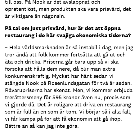
till oss. På Nook är det avslappnat och
opretentiöst, men produkten ska vara prisvärd, det
är viktigare än någonsin.
På tal om just prisvärd, hur är det att öppna
restaurang i de här svajiga ekonomiska tiderna?
– Hela världsmarknaden är så instabil i dag, men jag
tror ändå att folk kommer fortsätta att gå ut och
äta och dricka. Priserna går bara upp så vi ska
försöka att hålla dem nere, då blir man extra
konkurrenskraftig. Mycket har hänt sedan vi
stängde Nook på Rosenlundsgatan för två år sedan.
Råvarupriserna har skenat. Men, vi kommer erbjuda
trerättersmeny för 595 kronor även nu, precis som
vi gjorde då. Det är roligare att driva en restaurang
som är full än en som är tom. Vi börjar så i alla fall,
vi får kämpa på för att få ekonomin att gå ihop.
Bättre än så kan jag inte göra.