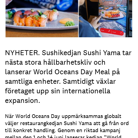
NYHETER. Sushikedjan Sushi Yama tar
nästa stora hållbarhetskliv och
lanserar World Oceans Day Meal på
samtliga enheter. Samtidigt växlar
företaget upp sin internationella
expansion.
När World Oceans Day uppmärksammas globalt
väljer restaurangkedjan Sushi Yama att gå från ord
till konkret handling. Genom en riktad kampanj
mellan den 1 och 14 juni lanserar kedjan ”World