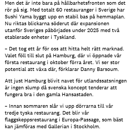
Men det är inte bara på hållbarhetsfronten som det
rör på sig. Med totalt 60 restauranger i Sverige har
Sushi Yama byggt upp en stabil bas på hemmaplan.
Nu riktas blickarna söderut där expansionen
utanför Sveriges påbörjades under 2025 med två
etablerade enheter i Tyskland.
– Det tog ett år för oss att hitta helt rätt marknad.
Valet föll till slut på Hamburg, där vi öppnade vår
första restaurang i oktober förra året. Vi ser stor
potential att växa där, förklarar Danny Barsoum.
Att just Hamburg blivit navet för utlandssatsningen
är ingen slump då svenska koncept tenderar att
fungera bra i den gamla Hansastaden.
– Innan sommaren slår vi upp dörrarna till vår
tredje tyska restaurang. Det blir vår
flaggskeppsrestaurang i Europa-Passage, som bäst
kan jämföras med Gallerian i Stockholm.