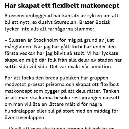
Har skapat ett flexibelt matkoncept
Slussens ombyggnad har kantats av rykten om att
bli ett nytt, exklusivt Stureplan. Brazer Bozlak
tycker inte alls att farhågorna stämmer.
– Slussen är Stockholm för mig på grund av just
mångfalden. När jag har gått förbi här under den
första veckan har jag blivit så stolt. Vi har lyckats
skapa en miljö där folk från alla delar av staden har
suttit sida vid sida. Det var exakt vår ambition.
För att locka den breda publiken har gruppen
medvetet pressat priserna och skapat ett flexibelt
matkoncept som bygger på att dela rätter. Tanken
är att man ska kunna besöka restaurangen oavsett
om man vill äta en lättare måltid för några
hundralappar eller slå på stort med en middag för
över tusenlappen.
– Vi vill att man ska kunna komma hit och ha en