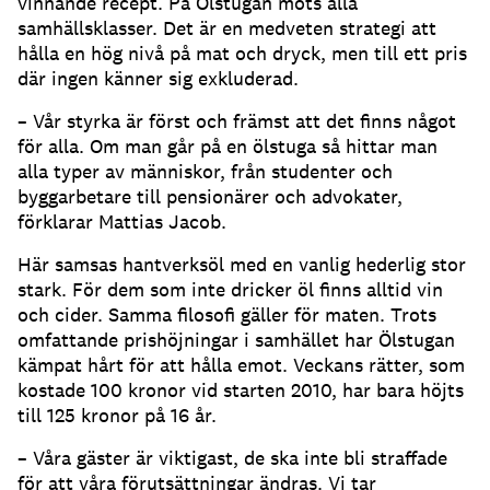
vinnande recept. På Ölstugan möts alla
samhällsklasser. Det är en medveten strategi att
hålla en hög nivå på mat och dryck, men till ett pris
där ingen känner sig exkluderad.
– Vår styrka är först och främst att det finns något
för alla. Om man går på en ölstuga så hittar man
alla typer av människor, från studenter och
byggarbetare till pensionärer och advokater,
förklarar Mattias Jacob.
Här samsas hantverksöl med en vanlig hederlig stor
stark. För dem som inte dricker öl finns alltid vin
och cider. Samma filosofi gäller för maten. Trots
omfattande prishöjningar i samhället har Ölstugan
kämpat hårt för att hålla emot. Veckans rätter, som
kostade 100 kronor vid starten 2010, har bara höjts
till 125 kronor på 16 år.
– Våra gäster är viktigast, de ska inte bli straffade
för att våra förutsättningar ändras. Vi tar