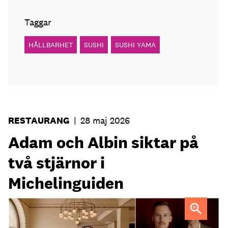
Taggar
HÅLLBARHET
SUSHI
SUSHI YAMA
RESTAURANG
|
28 maj 2026
Adam och Albin siktar på
två stjärnor i
Michelinguiden
Kockduon Adam Dahlberg och Albin Wessman har jobbat
ihop i 22 år. Nu har de öppnat ny krog där de försökt