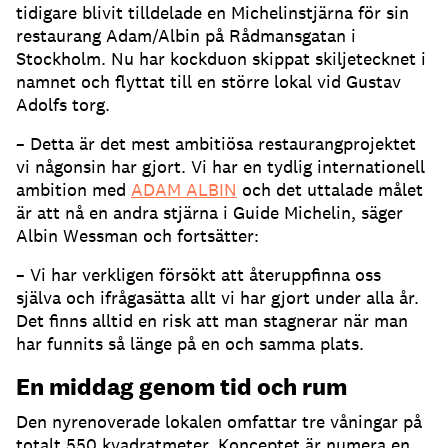
tidigare blivit tilldelade en Michelinstjärna för sin
restaurang Adam/Albin på Rådmansgatan i
Stockholm. Nu har kockduon skippat skiljetecknet i
namnet och flyttat till en större lokal vid Gustav
Adolfs torg.
– Detta är det mest ambitiösa restaurangprojektet
vi någonsin har gjort. Vi har en tydlig internationell
ambition med
ADAM ALBIN
och det uttalade målet
är att nå en andra stjärna i Guide Michelin, säger
Albin Wessman och fortsätter:
– Vi har verkligen försökt att återuppfinna oss
själva och ifrågasätta allt vi har gjort under alla år.
Det finns alltid en risk att man stagnerar när man
har funnits så länge på en och samma plats.
En middag genom tid och rum
Den nyrenoverade lokalen omfattar tre våningar på
totalt 550 kvadratmeter. Konceptet är numera en