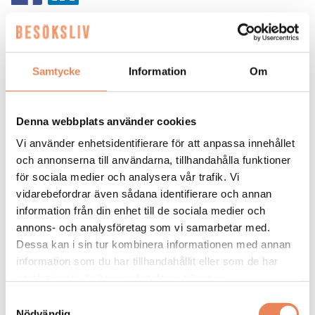
Samtycke
Information
Om
Urban Italian Group (UIG)
Grundat: 2017.
Denna webbplats använder cookies
Består av 17 restauranger i Sverige och Spanien under
Vi använder enhetsidentifierare för att anpassa innehållet
varumärken som Basta, Florentine, Cielo, Trattoria
och annonserna till användarna, tillhandahålla funktioner
Giorgio's, Lola Maria och Villa Valentina.
för sociala medier och analysera vår trafik. Vi
vidarebefordrar även sådana identifierare och annan
Serverar över två miljoner gäster årligen med hjälp av
information från din enhet till de sociala medier och
närmare 600 medarbetare.
annons- och analysföretag som vi samarbetar med.
Under 2026 och 2027 planerar den snabbväxande
Dessa kan i sin tur kombinera informationen med annan
koncernen att expandera kraftigt och öppna
information som du har tillhandahållit eller som de har
ytterligare tio restauranger nationellt och
samlat in när du har använt deras tjänster.
internationellt.
Samtyckesval
Nödvändig