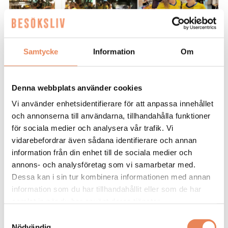
Samtycke
Information
Om
NYHETER. På måndag är det dags.
Denna webbplats använder cookies
Sverige spelar sin första match i
Vi använder enhetsidentifierare för att anpassa innehållet
fotbolls-VM 2026 och Strandgatan Två
och annonserna till användarna, tillhandahålla funktioner
i Linköping räknar med fullsatta
för sociala medier och analysera vår trafik. Vi
lokaler.
vidarebefordrar även sådana identifierare och annan
information från din enhet till de sociala medier och
annons- och analysföretag som vi samarbetar med.
410 restauranger, pubar och andra verksamheten
Dessa kan i sin tur kombinera informationen med annan
har ansökt om att få servera alkohol utanför de
information som du har tillhandahållit eller som de har
ordinarie tiderna under fotbolls-VM. Det visar en
samlat in när du har använt deras tjänster.
enkät som Visita skickat till landets samtliga
kommuner.
Samtyckesval
Nödvändig