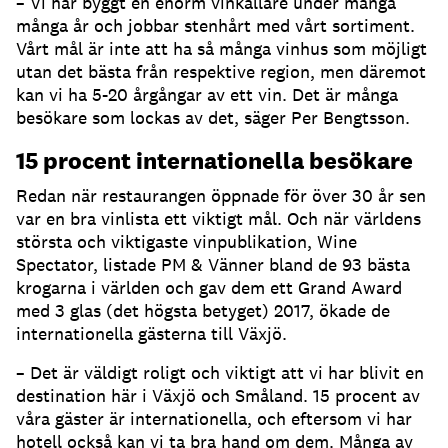
– Vi har byggt en enorm vinkällare under många
många år och jobbar stenhårt med vårt sortiment.
Vårt mål är inte att ha så många vinhus som möjligt
utan det bästa från respektive region, men däremot
kan vi ha 5-20 årgångar av ett vin. Det är många
besökare som lockas av det, säger Per Bengtsson.
15 procent internationella besökare
Redan när restaurangen öppnade för över 30 år sen
var en bra vinlista ett viktigt mål. Och när världens
största och viktigaste vinpublikation, Wine
Spectator, listade PM & Vänner bland de 93 bästa
krogarna i världen och gav dem ett Grand Award
med 3 glas (det högsta betyget) 2017, ökade de
internationella gästerna till Växjö.
– Det är väldigt roligt och viktigt att vi har blivit en
destination här i Växjö och Småland. 15 procent av
våra gäster är internationella, och eftersom vi har
hotell också kan vi ta bra hand om dem. Många av