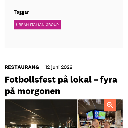
Taggar
URBAN ITALIAN GROUP
RESTAURANG
|
12 juni 2026
Fotbollsfest på lokal – fyra
på morgonen
Strandgatan Två välkomnar svenska fotbollsfans kl 04.