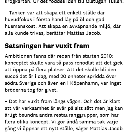
krogkartan. Ur det föddes idén till Ölstugan Tullen.
– Tanken var att skapa ett enkelt ställe där
huvudfokus i första hand låg på öl och god
husmanskost. Att skapa en avväpnande miljö, där
alla kunde trivas, berättar Mattias Jacob.
Satsningen har vuxit fram
Ambitionen fanns där redan från starten 2010:
konceptet skulle vara så pass renodlat att det gick
att öppna på flera platser. Att det skulle bli den
succé det är i dag, med 20 enheter spridda över
södra Sverige och även en i Köpenhamn, var inget
bröderna tog för givet.
– Det har vuxit fram längs vägen. Och det är klart
att vår verksamhet är svår på sitt sätt men jag kan
ärligt beundra andra restauranggrupper, som har
flera olika koncept. Vi gör ändå samma sak varje
gång vi öppnar ett nytt ställe, säger Mattias Jacob.