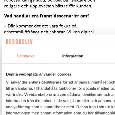
roligare och upplevelsen bättre för kunden.
Vad handlar era framtidsscenarier om?
– Där kommer det att vara fokus på
arbetsmiljöfrågor och robotar. Vilken digital
arbetsmiljö vi vill ha i framtiden? Vad behöver man
tänka på, vad behöver vi göra idag för att nå dit.
Det är den typen av kunskap vi vill ta fram.
Samtycke
Information
Kommer AI och robotar ersätta personal i
framtiden?
Denna webbplats använder cookies
– Det vi märker i forskningen är att tekniken inte är
tillräckligt smart än. Kundmötet som personerna i
Vi använder enhetsidentifierare för att anpassa innehållet o
receptionen gör är ett högkvalificerat emotionellt
till användarna, tillhandahålla funktioner för sociala medier 
arbete, de läser hela tiden av och anpassar sig
vår trafik. Vi vidarebefordrar även sådana identifierare och 
utifrån gästens behov, som inte alltid är uttalade.
information från din enhet till de sociala medier och annons- 
Det kan handla både om service och om att behöva
analysföretag som vi samarbetar med. Dessa kan i sin tur 
säga nej till en gäst. Det är ett väldigt komplext
informationen med annan information som du har tillhandahåll