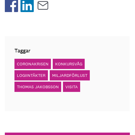
Taggar
CORONAKRISEN
KONKURSVÅG
LOGIINTÄKTER
MILJARDFÖRLUST
THOMAS JAKOBSSON
VISITA