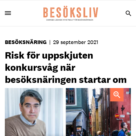
BESÖKSNÄRING
|
29 september 2021
Risk för uppskjuten
konkursvåg när
besöksnäringen startar om
Thomas Jakobsson, chefekonom Visita.
Foto: Visita och
Michelle Raponi