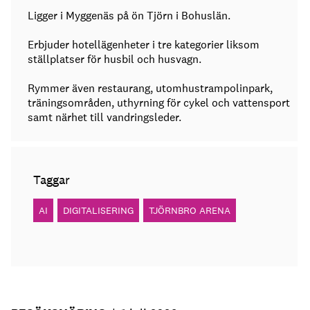
Ligger i Myggenäs på ön Tjörn i Bohuslän.
Erbjuder hotellägenheter i tre kategorier liksom
ställplatser för husbil och husvagn.
Rymmer även restaurang, utomhustrampolinpark,
träningsområden, uthyrning för cykel och vattensport
samt närhet till vandringsleder.
Taggar
AI
DIGITALISERING
TJÖRNBRO ARENA