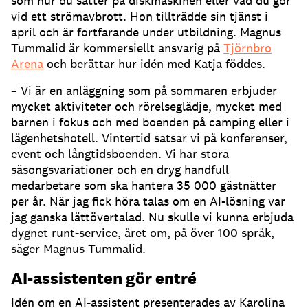
som hur du sätter på diskmaskinen eller vad du gör
vid ett strömavbrott.
Hon tillträdde sin tjänst i
april och är fortfarande under utbildning.
Magnus
Tummalid är kommersiellt ansvarig på
Tjörnbro
Arena
och berättar hur idén med Katja föddes.
– Vi är en anläggning som på sommaren erbjuder
mycket aktiviteter och rörelseglädje, mycket med
barnen i fokus och med boenden på camping eller i
lägenhetshotell.
Vintertid satsar vi på konferenser,
event och långtidsboenden.
Vi har stora
säsongsvariationer och en dryg handfull
medarbetare som ska hantera 35 000 gästnätter
per år.
När jag fick höra talas om en AI-lösning var
jag ganska lättövertalad.
Nu skulle vi kunna erbjuda
dygnet runt-service, året om, på över 100 språk,
säger Magnus Tummalid.
AI-assistenten gör entré
Idén om en AI-assistent presenterades av Karolina