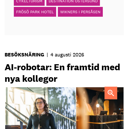
CYKELTURISM
DESTINATION ÖSTERSUND
FRÖSÖ PARK HOTEL
WIKNERS I PERSÅSEN
BESÖKSNÄRING
|
4 augusti 2026
AI-robotar: En framtid med
nya kollegor
Professor Kristina Palm FOTO: Theresia Viska
FOTO:
Dylan Calluy / Unsplash