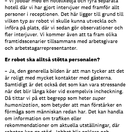
– Vi jobbar med en hotellkedja och fyra separata
hotell där vi har gjort intervjuer med framför allt
personer i receptionen. Det här ligger till grund till
vilken typ av robot vi skulle kunna utveckla och
införa på plats, där vi sedan gör observationer och
fler interjuver. Vi kommer även att ta fram olika
framtidsscenarier tillsammans med arbetsgivare
och arbetstagarrepresentanter.
Er robot ska alltså stötta personalen?
– Ja, den generella bilden är att man tycker att det
är roligt med mycket kontakter med gästerna.
Samtidigt är det också det som kan vara stressande
när det blir långa köer vid exempelvis incheckning.
Då tittar vi på ett begrepp som heter
super
humanization
, som betyder att man förstärker en
förmåga som människan redan har. Det kan handla
om information om trafiken eller
rekommendationer om aktuella utställningar, där
roboten kan ge stöd. Jobbet blir enklare och