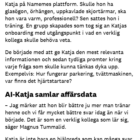
Katja på Namemes plattform.
Skulle hon ha
glasögon, örhängen, uppkavlade skjortärmar, ska
hon vara varm, professionell?
Sen sattes hon i
träning.
En grupp skapades som tog sig an Katjas
onboarding med utgångspunkt i vad en verklig
kollega skulle behöva veta.
De började med att ge Katja den mest relevanta
informationen och sedan tydliga promter kring
varje fråga som skulle kunna tänkas dyka upp.
Exempelvis: Hur fungerar parkering, tvättmaskinen,
var finns det hjärtstartare?
AI-Katja samlar affärsdata
– Jag märker att hon blir bättre ju mer man tränar
henne och vi får mycket bättre svar idag än när vi
började.
Det är som en verklig kollega som lär sig,
säger Magnus Tummalid.
Katja är inte bara en hjälpreda som kan många svar