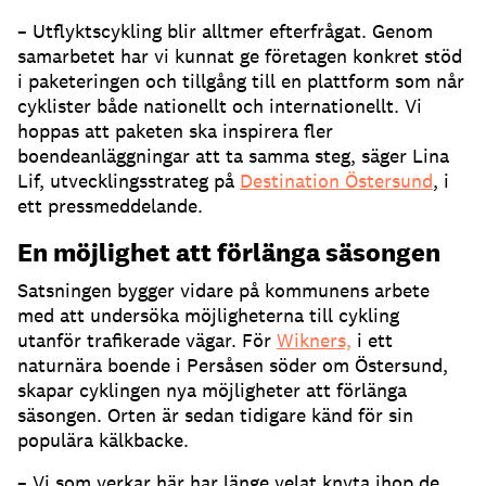
– Utflyktscykling blir alltmer efterfrågat. Genom
samarbetet har vi kunnat ge företagen konkret stöd
i paketeringen och tillgång till en plattform som når
cyklister både nationellt och internationellt. Vi
hoppas att paketen ska inspirera fler
boendeanläggningar att ta samma steg, säger Lina
Lif, utvecklingsstrateg på
Destination Östersund
, i
ett pressmeddelande.
En möjlighet att förlänga säsongen
Satsningen bygger vidare på kommunens arbete
med att undersöka möjligheterna till cykling
utanför trafikerade vägar. För
Wikners,
i ett
naturnära boende i Persåsen söder om Östersund,
skapar cyklingen nya möjligheter att förlänga
säsongen. Orten är sedan tidigare känd för sin
populära kälkbacke.
– Vi som verkar här har länge velat knyta ihop de