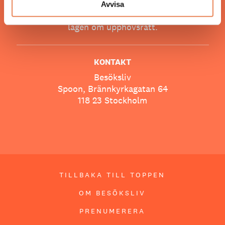
UPPHOVSRÄTT
Avvisa
Allt material på besoksliv.se är skyddat enligt
lagen om upphovsrätt.
KONTAKT
Besöksliv
Spoon, Brännkyrkagatan 64
118 23 Stockholm
TILLBAKA TILL TOPPEN
OM BESÖKSLIV
PRENUMERERA