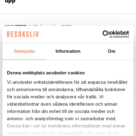
upp
NYHETER
|
10 december 2021
Ökat behov av stöd efter restriktioner
Samtycke
Information
Om
NYHETER
|
1 november 2021
Visita: Besöksnäringens återhämtning kommer
Denna webbplats använder cookies
ta många år
Vi använder enhetsidentifierare för att anpassa innehållet
och annonserna till användarna, tillhandahålla funktioner
för sociala medier och analysera vår trafik. Vi
vidarebefordrar även sådana identifierare och annan
NYHETER
|
29 september 2021
information från din enhet till de sociala medier och
Risk för uppskjuten konkursvåg när
annons- och analysföretag som vi samarbetar med.
besöksnäringen startar om
Dessa kan i sin tur kombinera informationen med annan
information som du har tillhandahållit eller som de har