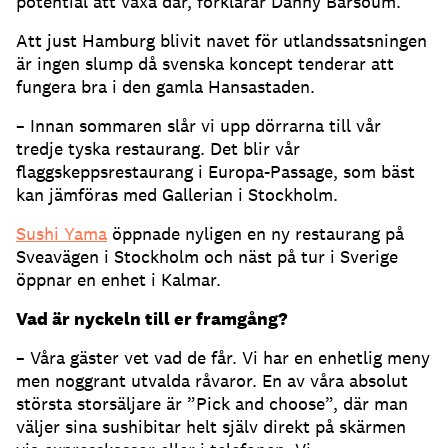
potential att växa där, förklarar Danny Barsoum.
Att just Hamburg blivit navet för utlandssatsningen
är ingen slump då svenska koncept tenderar att
fungera bra i den gamla Hansastaden.
– Innan sommaren slår vi upp dörrarna till vår
tredje tyska restaurang. Det blir vår
flaggskeppsrestaurang i Europa-Passage, som bäst
kan jämföras med Gallerian i Stockholm.
Sushi Yama
öppnade nyligen en ny restaurang på
Sveavägen i Stockholm och näst på tur i Sverige
öppnar en enhet i Kalmar.
Vad är nyckeln till er framgång?
– Våra gäster vet vad de får. Vi har en enhetlig meny
men noggrant utvalda råvaror. En av våra absolut
största storsäljare är ”Pick and choose”, där man
väljer sina sushibitar helt själv direkt på skärmen