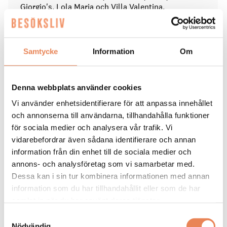
Giorgio's, Lola Maria och Villa Valentina.
Serverar över två miljoner gäster årligen med hjälp av
närmare 600 medarbetare.
Samtycke
Information
Om
Under 2026 och 2027 planerar den snabbväxande
koncernen att expandera kraftigt och öppna
ytterligare tio restauranger nationellt och
Denna webbplats använder cookies
internationellt.
Vi använder enhetsidentifierare för att anpassa innehållet
och annonserna till användarna, tillhandahålla funktioner
för sociala medier och analysera vår trafik. Vi
Taggar
vidarebefordrar även sådana identifierare och annan
information från din enhet till de sociala medier och
URBAN ITALIAN GROUP
annons- och analysföretag som vi samarbetar med.
Dessa kan i sin tur kombinera informationen med annan
information som du har tillhandahållit eller som de har
samlat in när du har använt deras tjänster.
Samtyckesval
Nödvändig