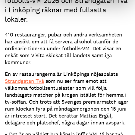
fotbolls-VM 2026 och Strandgatan Två
i Linköping räknar med fullsatta
lokaler.
410 restauranger, pubar och andra verksamheten
har ansökt om att få servera alkohol utanför de
ordinarie tiderna under fotbolls-VM. Det visar en
enkät som Visita skickat till landets samtliga
kommuner.
En av restaurangerna är Linköpings nöjespalats
Strandgatan Två
som nu ser fram emot att
välkomna fotbollsentusiaster som vill följa
landslagets matcher på krogen istället för hemma i
tv-soffan. Och trots att Sveriges premiärmatch äger
rum klockan fyra på måndagsmorgonen den 15 juni
är intresset stort. Det berättar Mattias Ergül,
delägare och platschef, några dagar innan avspark.
– Det är en väldigt bra känsla inför VM. Vi har två