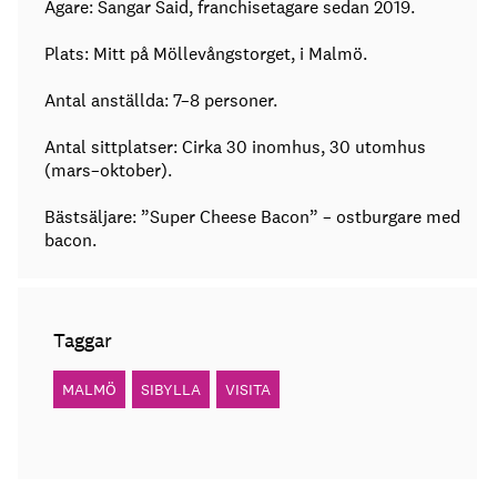
Ägare: Sangar Said, franchisetagare sedan 2019.
Plats: Mitt på Möllevångstorget, i Malmö.
Antal anställda: 7–8 personer.
Antal sittplatser: Cirka 30 inomhus, 30 utomhus
(mars–oktober).
Bästsäljare: ”Super Cheese Bacon” – ostburgare med
bacon.
Taggar
MALMÖ
SIBYLLA
VISITA