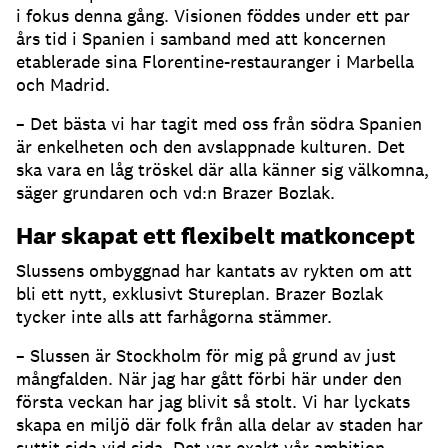
i fokus denna gång. Visionen föddes under ett par
års tid i Spanien i samband med att koncernen
etablerade sina Florentine-restauranger i Marbella
och Madrid.
– Det bästa vi har tagit med oss från södra Spanien
är enkelheten och den avslappnade kulturen. Det
ska vara en låg tröskel där alla känner sig välkomna,
säger grundaren och vd:n Brazer Bozlak.
Har skapat ett flexibelt matkoncept
Slussens ombyggnad har kantats av rykten om att
bli ett nytt, exklusivt Stureplan. Brazer Bozlak
tycker inte alls att farhågorna stämmer.
– Slussen är Stockholm för mig på grund av just
mångfalden. När jag har gått förbi här under den
första veckan har jag blivit så stolt. Vi har lyckats
skapa en miljö där folk från alla delar av staden har
suttit sida vid sida. Det var exakt vår ambition.