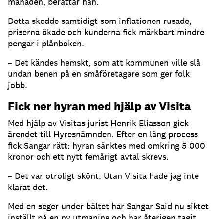
månaden, berättar han.
Detta skedde samtidigt som inflationen rusade,
priserna ökade och kunderna fick märkbart mindre
pengar i plånboken.
– Det kändes hemskt, som att kommunen ville slå
undan benen på en småföretagare som ger folk
jobb.
Fick ner hyran med hjälp av Visita
Med hjälp av Visitas jurist Henrik Eliasson gick
ärendet till Hyresnämnden. Efter en lång process
fick Sangar rätt: hyran sänktes med omkring 5 000
kronor och ett nytt femårigt avtal skrevs.
– Det var otroligt skönt. Utan Visita hade jag inte
klarat det.
Med en seger under bältet har Sangar Said nu siktet
inställt på en ny utmaning och har återigen tagit