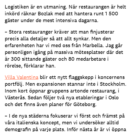
Logistiken är en utmaning. När restaurangen är helt
inkörd räknar Bozlak med att hantera runt 1 500
gäster under de mest intensiva dagarna.
– Stora restauranger kräver att man finjusterar
precis alla detaljer så att allt synkar. Men den
erfarenheten har vi med oss från Marbella. Jag går
personligen igång på massiva mötesplatser där det
är 300 sittande gäster och 80 medarbetare i
rörelse, förklarar han.
Villa Valentina
blir ett nytt flaggskepp i koncernens
portfölj. Men expansionen stannar inte i Stockholm.
Inom kort öppnar gruppens artonde restaurang, i
Västerås. Sedan följer två nya etableringar i Oslo
och det finns även planer för Göteborg.
– I de nya städerna fokuserar vi först och främst på
våra italienska koncept, men vi undersöker alltid
demografin på varje plats. Inför nästa år är vi öppna