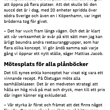
att öppna på flera platser. Att det skulle bli den
succé det är i dag, med 20 enheter spridda över
södra Sverige och även en i Köpenhamn, var inget
bröderna tog för givet.
– Det har vuxit fram längs vägen. Och det är klart
att vår verksamhet är svår på sitt sätt men jag kan
ärligt beundra andra restauranggrupper, som har
flera olika koncept. Vi gör ändå samma sak varje
gång vi öppnar ett nytt ställe, säger Mattias Jacob.
Mötesplats för alla plånböcker
Det till synes enkla konceptet har visat sig vara ett
vinnande recept. På Ölstugan möts alla
samhällsklasser. Det är en medveten strategi att
hålla en hög nivå på mat och dryck, men till ett pris
där ingen känner sig exkluderad.
– Vår styrka är först och främst att det finns något