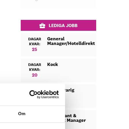
LEDIGA JOBB
General
DAGAR
Manager/Hotelldirektör
KVAR:
25
Kock
DAGAR
KVAR:
20
Säljansvarig
DAGAR
KVAR:
21
Om
Restaurant &
DAGAR
Banquet Manager
KVAR:
11