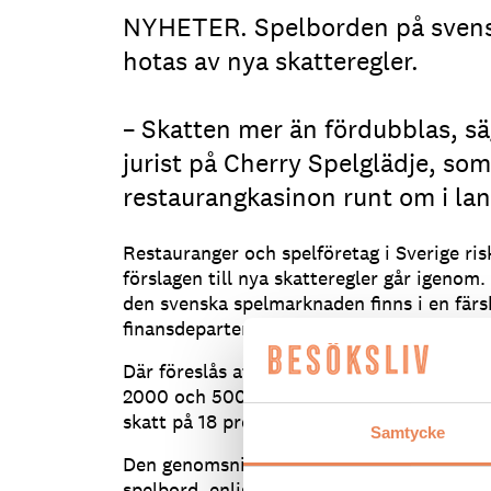
NYHETER. Spelborden på svens
hotas av nya skatteregler.
– Skatten mer än fördubblas, s
jurist på Cherry Spelglädje, som
restaurangkasinon runt om i lan
Restauranger och spelföretag i Sverige ris
förslagen till nya skatteregler går igenom
den svenska spelmarknaden finns i en fär
finansdepartementet.
Där föreslås att punktskatten för restaura
2000 och 5000 per spelbord i månaden – av
skatt på 18 procent av spelintäkterna tas u
Samtycke
Den genomsnittliga skatt som betalas ligg
spelbord, enligt Ebba Ahlgren. Samtidigt