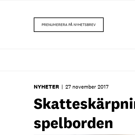
PRENUMERERA PÅ NYHETSBREV
NYHETER
|
27 november 2017
Skatteskärpni
spelborden