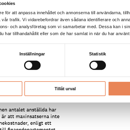
cookies
le innebära en kraftigt
e för att anpassa innehållet och annonserna till användarna, tillh
vår trafik. Vi vidarebefordrar även sådana identifierare och anna
a Ahlgren.
nnons- och analysföretag som vi samarbetar med. Dessa kan i sin
har tillhandahållit eller som de har samlat in när du har använt 
r 60 procent av den
. Dotterbolaget Cherry
 Jack och Roulette, på
Inställningar
Statistik
r och hotell.
 marknaden för fysiska
ett allvarligt hot mot
Tillåt urval
t kan vi inte överleva,
men antalet anställda har
g är att maxinsatserna inte
ekostnader, enligt ett
till finansdepartementet.