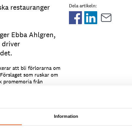
ka restauranger
Dela artikeln:
äger Ebba Ahlgren,
 driver
det.
kerar att bli förlorarna om
. Förslaget som ruskar om
sk promemoria från
ngkasinon – i dag mellan
skaffas. Istället ska en
t.
Information
er i dag på 2 500 per
 kan omsättningen per