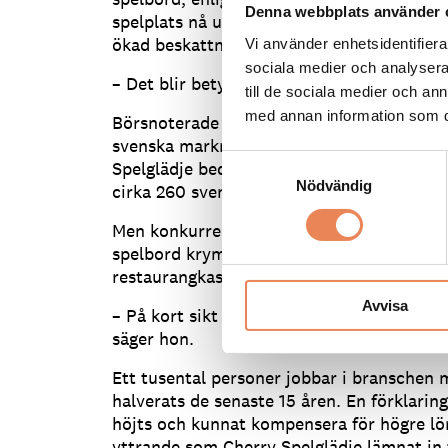
Denna webbplats använder 
spelplats nå upp i hundratusen, vilket skul
ökad beskattning.
Vi använder enhetsidentifierar
sociala medier och analysera 
– Det blir betydligt mer i skatt, säger Ebb
till de sociala medier och a
med annan information som du 
Börsnoterade spelföretaget Cherry står fö
svenska marknaden för restaurangkasinon
Samtyckesval
Spelglädje bedriver kasinospel, som Black
Nödvändig
cirka 260 svenska restauranger, nattklubba
Men konkurrensen från nätkasinon gör att
spelbord krymper. Hårdare skatteregler är 
restaurangkasinona, enligt Ebba Ahlgren.
Avvisa
– På kort sikt klarar vi oss men på lång sik
säger hon.
Ett tusental personer jobbar i branschen 
halverats de senaste 15 åren. En förklarin
höjts och kunnat kompensera för högre lön
yttrande som Cherry Spelglädje lämnat in 