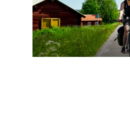
NYHETER. Under sommaren lans
cykelpaketen inom Destination
satsning på cykelturism. Samar
Park Hotel och Wikners i Persåse
upptäcka regionen.