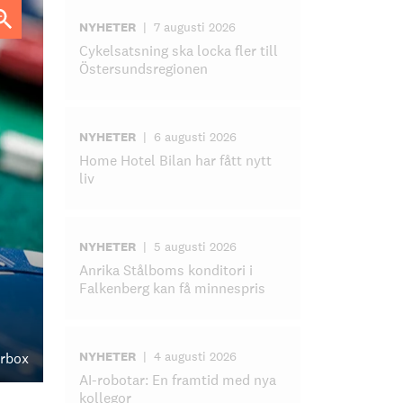
NYHETER
|
7 augusti 2026
Cykelsatsning ska locka fler till
Östersundsregionen
NYHETER
|
6 augusti 2026
Home Hotel Bilan har fått nytt
liv
NYHETER
|
5 augusti 2026
Anrika Stålboms konditori i
Falkenberg kan få minnespris
NYHETER
|
4 augusti 2026
urbox
AI-robotar: En framtid med nya
kollegor