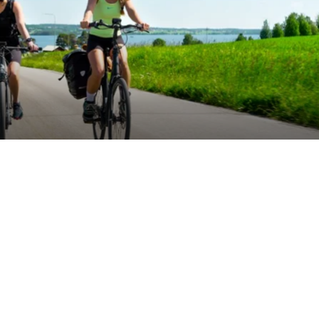
FOTO: Destination Öste
erades de första
Dela artikeln:
 Östersunds
betet med Frösö
n ska få fler att
Taggar