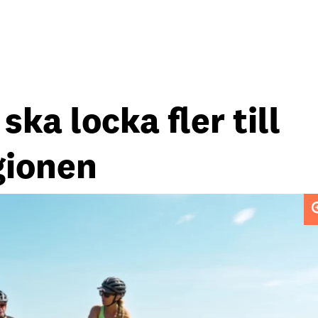
ka locka fler till
gionen