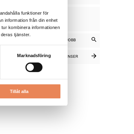
VD
andahålla funktioner för
DAGAR
KVAR:
n information från din enhet
10
 tur kombinera informationen
deras tjänster.
SÖK BLAND LEDIGA JOBB
Marknadsföring
SE FLER PLATSANNONSER
Tillåt alla