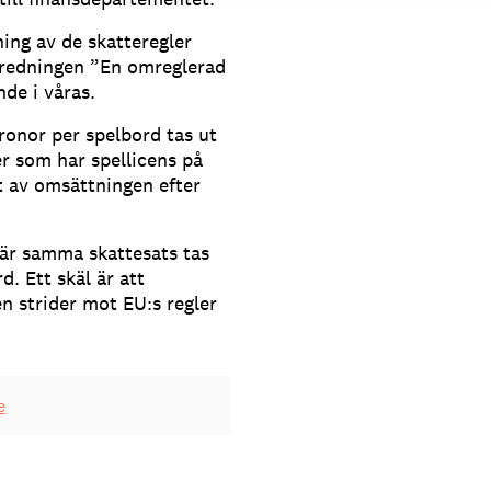
ing av de skatteregler
utredningen ”En omreglerad
de i våras.
ronor per spelbord tas ut
r som har spellicens på
 av omsättningen efter
 där samma skattesats tas
d. Ett skäl är att
en strider mot EU:s regler
e