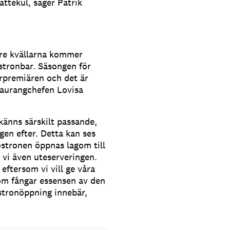
ättekul, säger Patrik
tre kvällarna kommer
ostronbar. Säsongen för
premiären och det är
staurangchefen Lovisa
 känns särskilt passande,
en efter. Detta kan ses
ostronen öppnas lagom till
 vi även uteserveringen.
eftersom vi vill ge våra
som fångar essensen av den
stronöppning innebär,