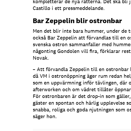
kompletterar de nya rätterna. Det ska bli j
Castillo i ett pressmeddelande.
Bar Zeppelin blir ostronbar
Men det blir inte bara hummer, under de 
också Bar Zeppelin att förvandlas till en 
svenska ostron sammanfaller med hummer
någonting Gondolen vill fira, förklarar re
Novak.
– Att förvandla Zeppelin till en ostronbar
då VM i ostronöppning äger rum redan helg
som en uppvärmning inför tävlingen, där 
afterworken och om vädret tillåter öppnar
För ostronbaren är det drop-in som gäller, 
gäster en spontan och härlig upplevelse 
snabba, roliga och goda njutningen som o
säger hon.