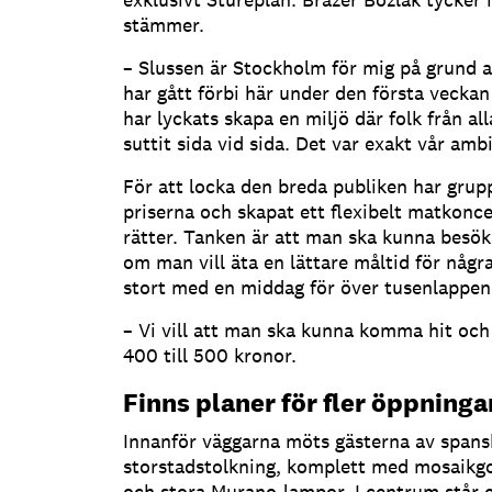
stämmer.
– Slussen är Stockholm för mig på grund a
har gått förbi här under den första veckan h
har lyckats skapa en miljö där folk från al
suttit sida vid sida. Det var exakt vår ambi
För att locka den breda publiken har gru
priserna och skapat ett flexibelt matkonc
rätter. Tanken är att man ska kunna besö
om man vill äta en lättare måltid för någr
stort med en middag för över tusenlappen
– Vi vill att man ska kunna komma hit och h
400 till 500 kronor.
Finns planer för fler öppninga
Innanför väggarna möts gästerna av spans
storstadstolkning, komplett med mosaikg
och stora Murano-lampor. I centrum står e