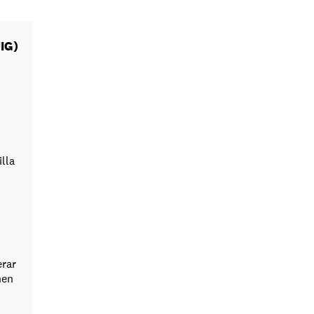
IG)
illa
rar
nen