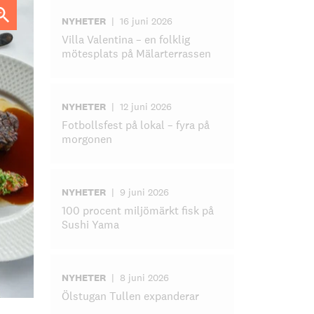
NYHETER
|
16 juni 2026
Villa Valentina – en folklig
mötesplats på Mälarterrassen
NYHETER
|
12 juni 2026
Fotbollsfest på lokal – fyra på
morgonen
NYHETER
|
9 juni 2026
100 procent miljömärkt fisk på
Sushi Yama
NYHETER
|
8 juni 2026
Ölstugan Tullen expanderar