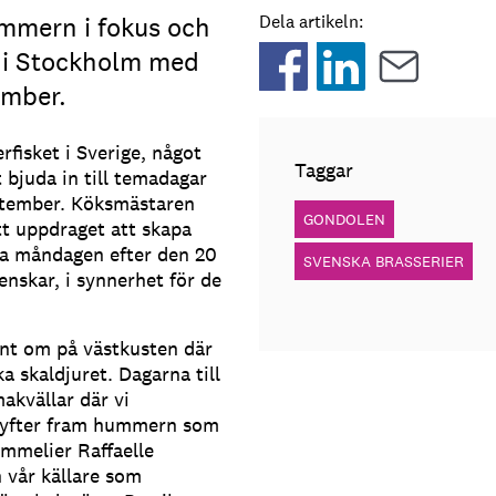
mmern i fokus och
Dela artikeln:
n i Stockholm med
ember.
fisket i Sverige, något
Taggar
juda in till temadagar
ptember. Köksmästaren
GONDOLEN
ått uppdraget att skapa
ta måndagen efter den 20
SVENSKA BRASSERIER
nskar, i synnerhet för de
unt om på västkusten där
ka skaldjuret. Dagarna till
emakvällar där vi
 lyfter fram hummern som
mmelier Raffaelle
n vår källare som