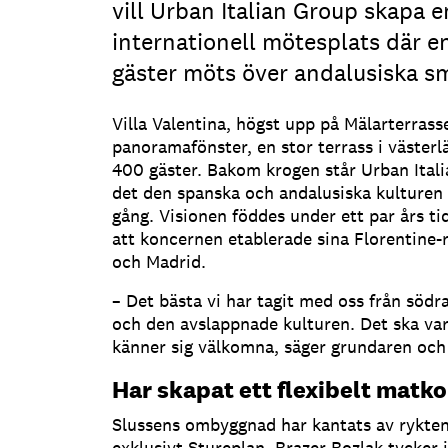
vill Urban Italian Group skapa e
internationell mötesplats där e
gäster möts över andalusiska s
Villa Valentina, högst upp på Mälarterrass
panoramafönster, en stor terrass i västerl
400 gäster. Bakom krogen står Urban Ital
det den spanska och andalusiska kulturen 
gång. Visionen föddes under ett par års t
att koncernen etablerade sina Florentine-
och Madrid.
– Det bästa vi har tagit med oss från södr
och den avslappnade kulturen. Det ska vara
känner sig välkomna, säger grundaren och 
Har skapat ett flexibelt matk
Slussens ombyggnad har kantats av rykten 
exklusivt Stureplan. Brazer Bozlak tycker i