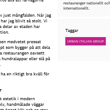
restauranger nationellt oc
internationellt.
v just mångfalden. När jag
ar jag blivit så stolt. Vi
la delar av staden har
Taggar
tion.
ppen medvetet pressat
URBAN ITALIAN GROUP
ept som bygger på att dela
ka restaurangen oavsett
a hundralappar eller slå på
.
a en riktigt bra kväll för
r
k estetik i modern
olv, handmålade väggar
tt öppet kök och en stor