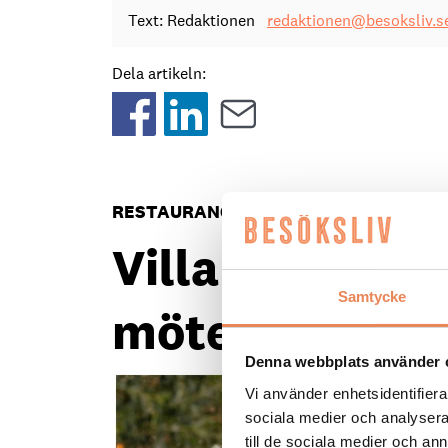
Text: Redaktionen
redaktionen@besoksliv.s
Dela artikeln:
RESTAURANG
|
16 juni 2026
Villa Valentina
Samtycke
mötesplats på
Denna webbplats använder 
Vi använder enhetsidentifierar
sociala medier och analysera 
till de sociala medier och a