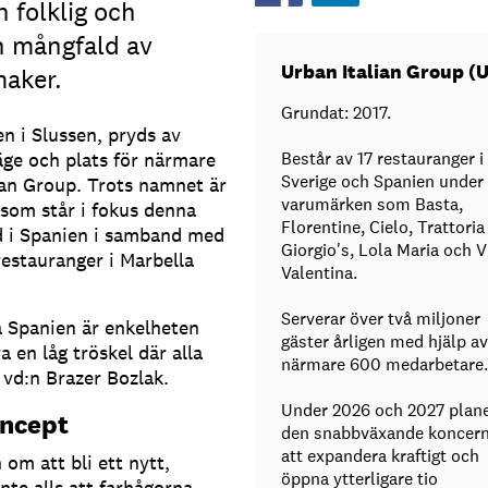
n folklig och
n mångfald av
Urban Italian Group (U
maker.
Grundat: 2017.
en i Slussen, pryds av
äge och plats för närmare
Består av 17 restauranger i
Sverige och Spanien under
ian Group. Trots namnet är
varumärken som Basta,
som står i fokus denna
Florentine, Cielo, Trattoria
id i Spanien i samband med
Giorgio's, Lola Maria och V
restauranger i Marbella
Valentina.
Serverar över två miljoner
a Spanien är enkelheten
gäster årligen med hjälp av
 en låg tröskel där alla
närmare 600 medarbetare.
vd:n Brazer Bozlak.
Under 2026 och 2027 plane
oncept
den snabbväxande koncer
att expandera kraftigt och
om att bli ett nytt,
öppna ytterligare tio
nte alls att farhågorna