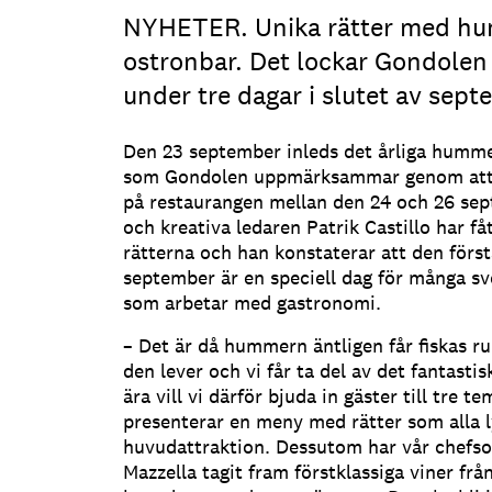
NYHETER. Unika rätter med hu
ostronbar. Det lockar Gondole
under tre dagar i slutet av sept
Den 23 september inleds det årliga hummer
som Gondolen uppmärksammar genom att b
på restaurangen mellan den 24 och 26 se
och kreativa ledaren Patrik Castillo har f
rätterna och han konstaterar att den förs
september är en speciell dag för många sve
som arbetar med gastronomi.
– Det är då hummern äntligen får fiskas r
den lever och vi får ta del av det fantastis
ära vill vi därför bjuda in gäster till tre t
presenterar en meny med rätter som alla
huvudattraktion. Dessutom har vår chefso
Mazzella tagit fram förstklassiga viner frå