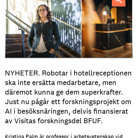
Professor Kristina Palm FOTO: Theresia Viska
FOTO:
Dylan Calluy / Unsplash
NYHETER. Robotar i hotellreceptionen
ska inte ersätta medarbetare, men
däremot kunna ge dem superkrafter.
Just nu pågår ett forskningsprojekt om
AI i besöksnäringen, delvis finansierat
av Visitas forskningsdel BFUF.
Kristina Palm är professor i arbetsvetenskap vid