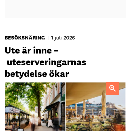
BESÖKSNÄRING
|
1 juli 2026
Ute är inne –
uteserveringarnas
betydelse ökar
Uteservering på Dryck vinbar samt Slussporten.
FOTO:
Samuel Unéus