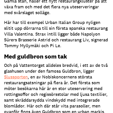
Gamla stan, håller ett nytt restaurangkluster på att
växa fram och med det flera nya uteserveringar
med svårslaget solläge
.
Här har till exempel Urban Italian Group nyligen
slitit upp dörrarna till sin första spanska restaurang
Villa Valentina
.
Strax intill ligger både Napolyon
Sürers Brasserie Astrid och restaurang Liv, signerad
Tommy Myllymäki och Pi Le
.
Med guldbron som tak
Och på Vattentorget alldeles bredvid, i ett av de två
glashusen under den famosa Guldbron, ligger
Slussporten
, en av Nobiskoncernens största
restaurangsatsningar på flera år
.
Det första som
möter besökarna här är en stor uteservering med
rottingsoffor och regissörsstolar med ljusa textilier,
samt skräddarsydda vindskydd med integrerade
blomlådor
.
Här och där står vita parasoller, men
ovanför finns även Guldbron som en urban markis
.