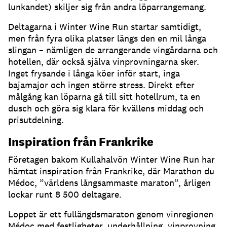
lunkandet) skiljer sig från andra löparrangemang.
Deltagarna i Winter Wine Run startar samtidigt,
men från fyra olika platser längs den en mil långa
slingan – nämligen de arrangerande vingårdarna och
hotellen, där också själva vinprovningarna sker.
Inget frysande i långa köer inför start, inga
bajamajor och ingen större stress. Direkt efter
målgång kan löparna gå till sitt hotellrum, ta en
dusch och göra sig klara för kvällens middag och
prisutdelning.
Inspiration från Frankrike
Företagen bakom Kullahalvön Winter Wine Run har
hämtat inspiration från Frankrike, där Marathon du
Médoc, ”världens långsammaste maraton”, årligen
lockar runt 8 500 deltagare.
Loppet är ett fullängdsmaraton genom vinregionen
Médoc med festligheter, underhållning, vinprovning