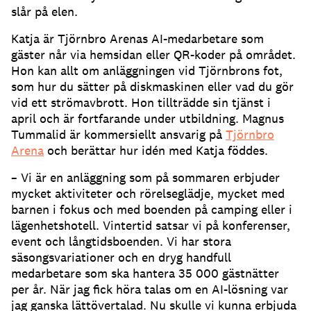
slår på elen.
Katja är Tjörnbro Arenas AI-medarbetare som
gäster når via hemsidan eller QR-koder på området.
Hon kan allt om anläggningen vid Tjörnbrons fot,
som hur du sätter på diskmaskinen eller vad du gör
vid ett strömavbrott.
Hon tillträdde sin tjänst i
april och är fortfarande under utbildning.
Magnus
Tummalid är kommersiellt ansvarig på
Tjörnbro
Arena
och berättar hur idén med Katja föddes.
– Vi är en anläggning som på sommaren erbjuder
mycket aktiviteter och rörelseglädje, mycket med
barnen i fokus och med boenden på camping eller i
lägenhetshotell.
Vintertid satsar vi på konferenser,
event och långtidsboenden.
Vi har stora
säsongsvariationer och en dryg handfull
medarbetare som ska hantera 35 000 gästnätter
per år.
När jag fick höra talas om en AI-lösning var
jag ganska lättövertalad.
Nu skulle vi kunna erbjuda