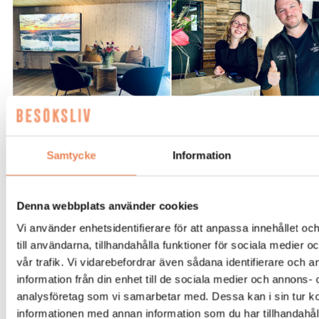
Boknings- och eventchef Mathilda Ohlsson och försälj
Magnus Tummalid.
Samtycke
Information
”Kommer det försvinna jobb nu?”
Hur har Katja tagits emot av kollegorna på Tjörnbro
Denna webbplats använder cookies
Arena?
Magnus Tummalid förklarar att det fanns en
Vi använder enhetsidentifierare för att anpassa innehållet o
ganska stor skepsis efter att han introducerat idén
till användarna, tillhandahålla funktioner för sociala medier 
om en AI-assistent.
Kommer det att försvinna jobb
vår trafik. Vi vidarebefordrar även sådana identifierare och 
nu?
Tvärtom.
information från din enhet till de sociala medier och annons- 
– Vi har inte sagt upp vår ordinarie
analysföretag som vi samarbetar med. Dessa kan i sin tur 
receptionspersonal, utan istället förstärkt med en
informationen med annan information som du har tillhandahåll