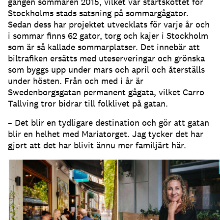
gången sommaren 2015, vilket var startskottet för
Stockholms stads satsning på sommargågator
.
Sedan dess har projektet utvecklats för varje år och
i sommar finns 62 gator, torg och kajer i Stockholm
som är så kallade sommarplatser
.
Det innebär att
biltrafiken ersätts med uteserveringar och grönska
som byggs upp under mars och april och återställs
under hösten
.
Från och med i år är
Swedenborgsgatan permanent gågata, vilket Carro
Tallving tror bidrar till folklivet på gatan
.
– Det blir en tydligare destination och gör att gatan
blir en helhet med Mariatorget
.
Jag tycker det har
gjort att det har blivit ännu mer familjärt här
.