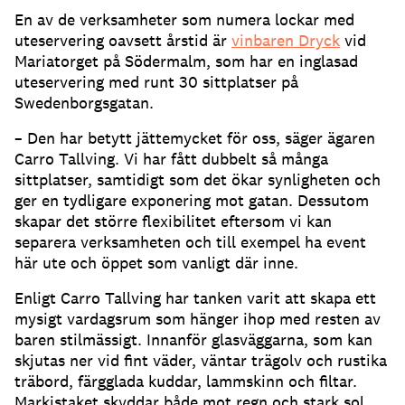
En av de verksamheter som numera lockar med
uteservering oavsett årstid är
vinbaren Dryck
vid
Mariatorget på Södermalm, som har en inglasad
uteservering med runt 30 sittplatser på
Swedenborgsgatan
.
– Den har betytt jättemycket för oss, säger ägaren
Carro Tallving
.
Vi har fått dubbelt så många
sittplatser, samtidigt som det ökar synligheten och
ger en tydligare exponering mot gatan
.
Dessutom
skapar det större flexibilitet eftersom vi kan
separera verksamheten och till exempel ha event
här ute och öppet som vanligt där inne
.
Enligt Carro Tallving har tanken varit att skapa ett
mysigt vardagsrum som hänger ihop med resten av
baren stilmässigt
.
Innanför glasväggarna, som kan
skjutas ner vid fint väder, väntar trägolv och rustika
träbord, färgglada kuddar, lammskinn och filtar
.
Markistaket skyddar både mot regn och stark sol
.