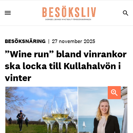
BESÖKSNÄRING
|
27 november 2025
”Wine run” bland vinrankor
ska locka till Kullahalvön i
vinter
Madeleine Svanberg, vd på Rusthållargården.