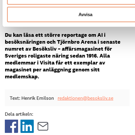
att det kommer att vara en AI som svarar på sådana
frågor.
Då känns det gott att de som brukar svara
Avvisa
kan bli avlastade.
Vi tror på att det som är bäst för
vår personal även är bäst för våra gäster.
Du kan läsa ett större reportage om AI i
besöksnäringen och Tjörnbro Arena i senaste
numret av Besöksliv – affärsmagasinet för
Sveriges roligaste näring sedan 1916. Alla
medlemmar i Visita får ett exemplar av
magasinet per anläggning genom sitt
medlemskap.
Text: Henrik Emilson
redaktionen@besoksliv.se
Dela artikeln: