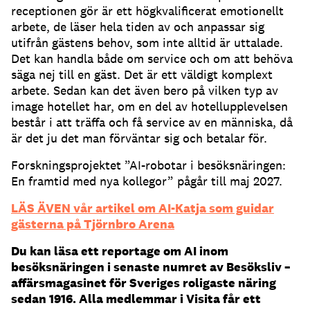
receptionen gör är ett högkvalificerat emotionellt
arbete, de läser hela tiden av och anpassar sig
utifrån gästens behov, som inte alltid är uttalade.
Det kan handla både om service och om att behöva
säga nej till en gäst. Det är ett väldigt komplext
arbete. Sedan kan det även bero på vilken typ av
image hotellet har, om en del av hotellupplevelsen
består i att träffa och få service av en människa, då
är det ju det man förväntar sig och betalar för.
Forskningsprojektet ”AI-robotar i besöksnäringen:
En framtid med nya kollegor” pågår till maj 2027.
LÄS ÄVEN vår artikel om AI-Katja som guidar
gästerna på Tjörnbro Arena
Du kan läsa ett reportage om AI inom
besöksnäringen i senaste numret av Besöksliv –
affärsmagasinet för Sveriges roligaste näring
sedan 1916. Alla medlemmar i Visita får ett