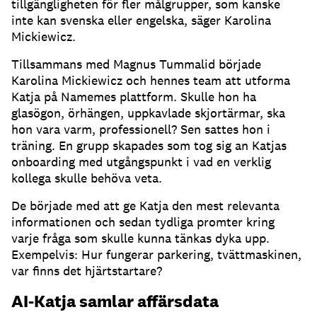
tillgängligheten för fler målgrupper, som kanske
inte kan svenska eller engelska, säger Karolina
Mickiewicz.
Tillsammans med Magnus Tummalid började
Karolina Mickiewicz och hennes team att utforma
Katja på Namemes plattform.
Skulle hon ha
glasögon, örhängen, uppkavlade skjortärmar, ska
hon vara varm, professionell?
Sen sattes hon i
träning.
En grupp skapades som tog sig an Katjas
onboarding med utgångspunkt i vad en verklig
kollega skulle behöva veta.
De började med att ge Katja den mest relevanta
informationen och sedan tydliga promter kring
varje fråga som skulle kunna tänkas dyka upp.
Exempelvis: Hur fungerar parkering, tvättmaskinen,
var finns det hjärtstartare?
AI-Katja samlar affärsdata