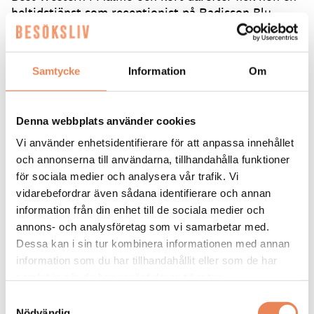
heltidstjänst som receptionist på Radisson Blu
Hotel i Lund. I mitten av 2019 återvände hon till
hotellet efter föräldraledigheten och fick då en ny
chef som såg Nadines driv och vilja att utvecklas.
Samtycke
Information
Om
Nadine fick därför lära sig både bokningen och
konferensen, vilket gjorde jobbet ännu roligare.
Sedan kom coronapandemin och lamslog hela
Denna webbplats använder cookies
branschen.
Vi använder enhetsidentifierare för att anpassa innehållet
och annonserna till användarna, tillhandahålla funktioner
– I mars blev vi varslade om uppsägning och en
för sociala medier och analysera vår trafik. Vi
vecka senare blev alla uppsagda eftersom hotellet
vidarebefordrar även sådana identifierare och annan
skulle tvingas stänga helt.
information från din enhet till de sociala medier och
Öppen för att byta bransch
annons- och analysföretag som vi samarbetar med.
Dessa kan i sin tur kombinera informationen med annan
Nadine fick jobba kvar tills hotellet stängde i mitten
av maj. Sedan tog ovissheten över.
information som du har tillhandahållit eller som de har
samlat in när du har använt deras tjänster.
– Jag tänkte att hotellbranschen kanske aldrig
Samtyckesval
skulle återhämta sig, så jag var öppen för att byta
Nödvändig