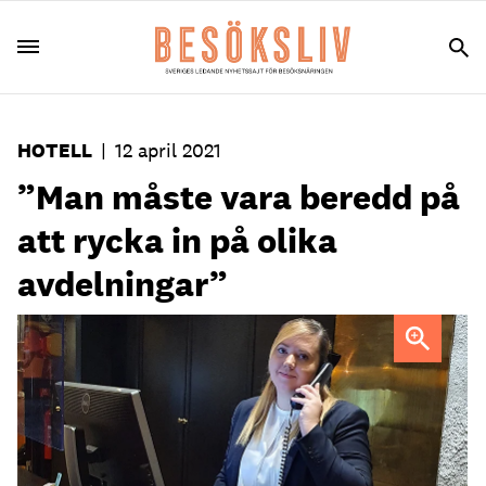
HOTELL
|
12 april 2021
”Man måste vara beredd på
att rycka in på olika
avdelningar”
Kocken Sandra Jönsson har börjat jobba i receptionen
under pandemin.
Foto: Privat