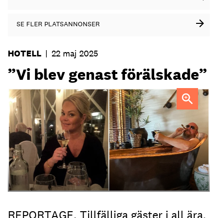
SE FLER PLATSANNONSER
HOTELL
|
22 maj 2025
”Vi blev genast förälskade”
Stammisparet Isabella Sörman och Michael Johansson
REPORTAGE. Tillfälliga gäster i all ära,