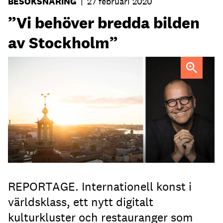
BESÖKSNÄRING
|
27 februari 2020
”Vi behöver bredda bilden
av Stockholm”
Krögaren Pelle Lydmar tror på kreativa samarbeten för att
stärka den internationella bilden av Stockholm.
Foto: Visit
Stockholm
REPORTAGE. Internationell konst i
världsklass, ett nytt digitalt
kulturkluster och restauranger som