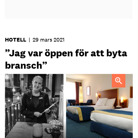
HOTELL
|
29 mars 2021
”Jag var öppen för att byta
bransch”
Nadine Thore, konferenschef på Radisson Blu Metropol i
Helsingborg,
var inställd på en hotellkarriär redan som barn.
Foto:
Privat/Colourbox