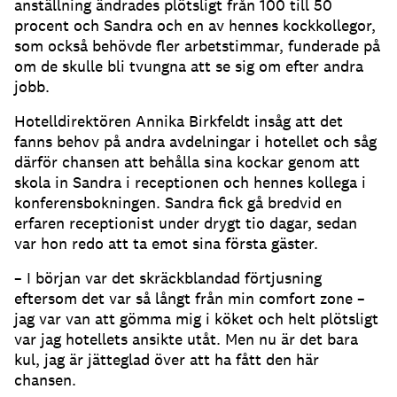
anställning ändrades plötsligt från 100 till 50
procent och Sandra och en av hennes kockkollegor,
som också behövde fler arbetstimmar, funderade på
om de skulle bli tvungna att se sig om efter andra
jobb.
Hotelldirektören Annika Birkfeldt insåg att det
fanns behov på andra avdelningar i hotellet och såg
därför chansen att behålla sina kockar genom att
skola in Sandra i receptionen och hennes kollega i
konferensbokningen. Sandra fick gå bredvid en
erfaren receptionist under drygt tio dagar, sedan
var hon redo att ta emot sina första gäster.
– I början var det skräckblandad förtjusning
eftersom det var så långt från min comfort zone –
jag var van att gömma mig i köket och helt plötsligt
var jag hotellets ansikte utåt. Men nu är det bara
kul, jag är jätteglad över att ha fått den här
chansen.