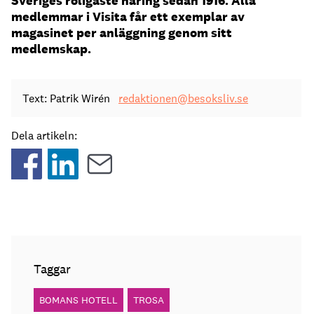
Sveriges roligaste näring sedan 1916. Alla
medlemmar i Visita
får ett exemplar av
magasinet per anläggning genom sitt
medlemskap.
Text: Patrik Wirén
redaktionen@besoksliv.se
Dela artikeln:
Taggar
BOMANS HOTELL
TROSA