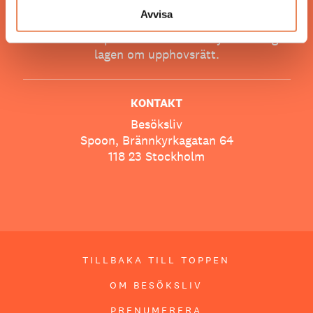
Avvisa
UPPHOVSRÄTT
Allt material på besoksliv.se är skyddat enligt
lagen om upphovsrätt.
KONTAKT
Besöksliv
Spoon, Brännkyrkagatan 64
118 23 Stockholm
TILLBAKA TILL TOPPEN
OM BESÖKSLIV
PRENUMERERA