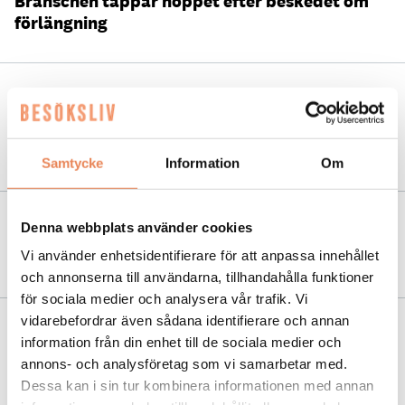
Branschen tappar hoppet efter beskedet om
förlängning
NYHETER
|
19 januari 2021
Visita: Förlängt alkoholstopp är
näringsfientligt
Samtycke
Information
Om
Denna webbplats använder cookies
NYHETER
|
14 januari 2021
Alkoholstoppet förlängs – ”Beklagligt”
Vi använder enhetsidentifierare för att anpassa innehållet
och annonserna till användarna, tillhandahålla funktioner
för sociala medier och analysera vår trafik. Vi
vidarebefordrar även sådana identifierare och annan
NYHETER
|
4 januari 2021
information från din enhet till de sociala medier och
Kräver fyra åtgärder för att rädda
annons- och analysföretag som vi samarbetar med.
besöksnäringen
Dessa kan i sin tur kombinera informationen med annan