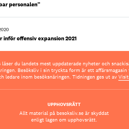
bar personalen”
 2020
r inför offensiv expansion 2021
 läser du landets mest uppdaterade nyheter och snackis
ingen. Besöksliv i sin tryckta form är ett affärsmagasin 
ch ledare inom besöksnäringen. Tidningen ges ut av
Visi
UPPHOVSRÄTT
Allt material på besoksliv.se är skyddat
enligt lagen om upphovsrätt.