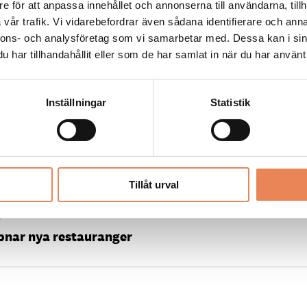
e för att anpassa innehållet och annonserna till användarna, tillh
vår trafik. Vi vidarebefordrar även sådana identifierare och anna
nnons- och analysföretag som vi samarbetar med. Dessa kan i sin
2021
har tillhandahållit eller som de har samlat in när du har använt 
så fort de släpper in mig”
Inställningar
Statistik
2021
rvi och 500 hamburgare i Luleå
Tillåt urval
1
pnar nya restauranger
1