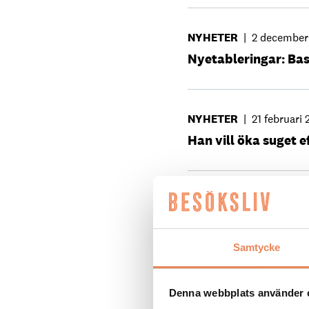
NYHETER
|
2 december
Nyetableringar: Bas
NYHETER
|
21 februari
Han vill öka suget 
NYHETER
|
15 januari 
Bastard Burgers vill
Samtycke
NYHETER
|
9 oktober 
Denna webbplats använder 
AI – Besöksnäringen