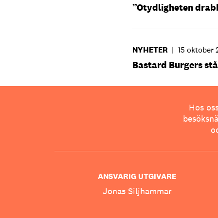
”Otydligheten drab
NYHETER
|
15 oktober
Bastard Burgers stå
Hos oss
besöksnär
o
ANSVARIG UTGIVARE
Jonas Siljhammar