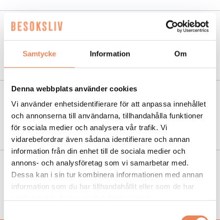
NYHETER
|
8 mars 2023
Brist på snabbladdning drabbar
Samtycke
Information
Om
besöksnäringen
Denna webbplats använder cookies
NYHETER
|
12 januari 2023
Vi använder enhetsidentifierare för att anpassa innehållet
Laddningsstationer för elbilar skapar
och annonserna till användarna, tillhandahålla funktioner
mervärde
för sociala medier och analysera vår trafik. Vi
vidarebefordrar även sådana identifierare och annan
information från din enhet till de sociala medier och
annons- och analysföretag som vi samarbetar med.
NYHETER
|
9 juni 2022
Dessa kan i sin tur kombinera informationen med annan
”Laddstolpar spelar stor roll vid val av
information som du har tillhandahållit eller som de har
rastplats”
samlat in när du har använt deras tjänster.
Samtyckesval