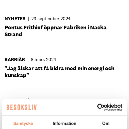
NYHETER
|
23 september 2024
Pontus Frithiof öppnar Fabriken i Nacka
Strand
KARRIÄR
|
8 mars 2024
”Jag älskar att få bidra med min energi och
kunskap”
NYHETER
|
26 januari 2024
Pontus Frithiof om nyckeln till framgång
Samtycke
Information
Om