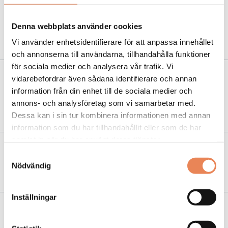
NYHETER
|
2 december 2022
Stjärnkocken Pontus Frithiof öppnar nytt i
Denna webbplats använder cookies
Uppsala
Vi använder enhetsidentifierare för att anpassa innehållet
och annonserna till användarna, tillhandahålla funktioner
för sociala medier och analysera vår trafik. Vi
vidarebefordrar även sådana identifierare och annan
NYHETER
|
24 oktober 2022
information från din enhet till de sociala medier och
Pontus in the air slår igen – men öppnar nya
annons- och analysföretag som vi samarbetar med.
koncept i Terminal 5
Dessa kan i sin tur kombinera informationen med annan
information som du har tillhandahållit eller som de har
samlat in när du har använt deras tjänster.
KARRIÄR
|
3 februari 2022
Samtyckesval
Nödvändig
”Största utmaningen blir att begrava Excel”
Inställningar
NYHETER
|
16 augusti 2021