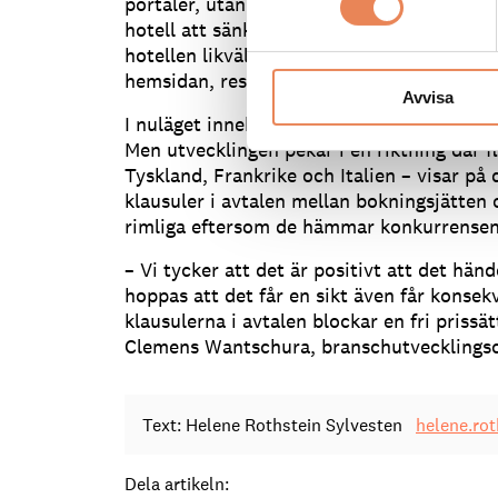
portaler, utan även mellan hotell. Det sak
hotell att sänka sina rumspriser på en bo
hotellen likväl är tvungna att sätta ut ett
hemsidan, resonerade den tyska domstol
Avvisa
I nuläget innebär detta ingenting för den
Men utvecklingen pekar i en riktning där f
Tyskland, Frankrike och Italien – visar på 
klausuler i avtalen mellan bokningsjätten 
rimliga eftersom de hämmar konkurrensen
– Vi tycker att det är positivt att det hän
hoppas att det får en sikt även får konsek
klausulerna i avtalen blockar en fri prissä
Clemens Wantschura, branschutvecklingsch
Text: Helene Rothstein Sylvesten
helene.ro
Dela artikeln: