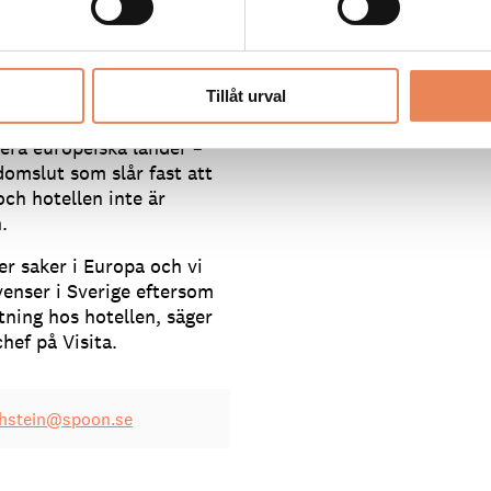
nas incitament för enskilda
snålskjuts", det vill säga
användaBooking.comsom 
kningssajt eftersom
mycket effektiv
 högre pris på den egna
marknadsföringskanal men
en.
betala för dessa tjänster.
Tillåt urval
 svenska hotellmarknaden.
lera europeiska länder –
domslut som slår fast att
och hotellen inte är
.
der saker i Europa och vi
venser i Sverige eftersom
ttning hos hotellen, säger
ef på Visita.
thstein@spoon.se