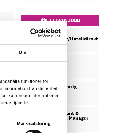
LEDIGA JOBB
General
DAGAR
Manager/Hotelldirektör
KVAR:
27
er
Om
Kock
DAGAR
också
KVAR:
22
andahålla funktioner för
Säljansvarig
DAGAR
n information från din enhet
unna
KVAR:
 tur kombinera informationen
på
23
deras tjänster.
r att
Restaurant &
DAGAR
kilda
Banquet Manager
KVAR:
Marknadsföring
13
 "åka