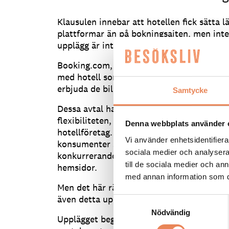
Klausulen innebar att hotellen fick sätta l
plattformar än på bokningsajten, men inte 
upplägg är inte längre tillåtet i Tyskland.
Booking.com, en del av USA-baserade Price
med hotell som går ut på att bokningssajt
erbjuda de billigaste priserna på tillgängli
Samtycke
Dessa avtal har varit omstridda länge i fl
flexibiliteten, när det gäller prissättning,
Denna webbplats använder 
hotellföretag. För drygt ett år sedan fick
Vi använder enhetsidentifierar
konsumenter skulle kunna hitta billigare 
sociala medier och analysera 
konkurrerande bokningssajter, dock inte p
till de sociala medier och a
hemsidor.
med annan information som du 
Men det här räcker inte, menar tysk domsto
även detta upplägg strider mot konkurrensr
Samtyckesval
Nödvändig
Upplägget begränsar inte bara konkurrense