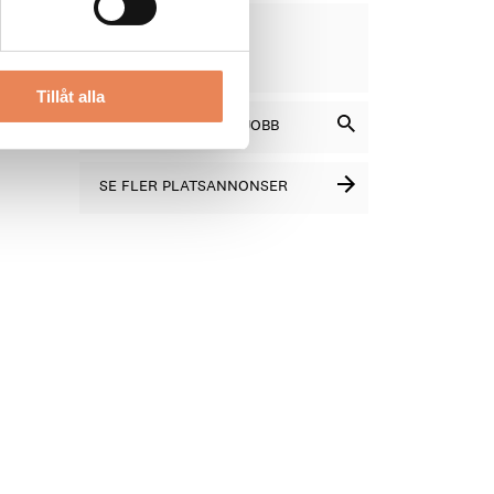
VD
en
DAGAR
KVAR:
12
 inte
Tillåt alla
SÖK BLAND LEDIGA JOBB
SE FLER PLATSANNONSER