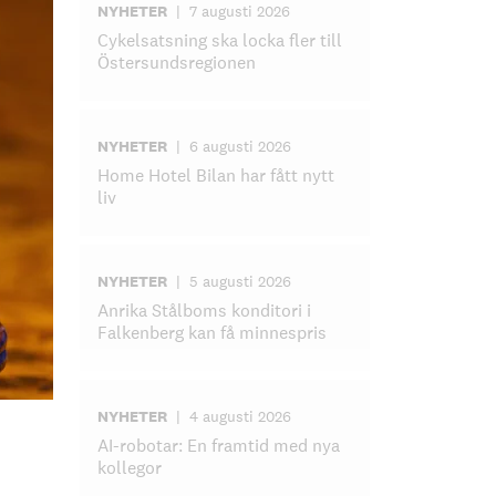
NYHETER
|
7 augusti 2026
Cykelsatsning ska locka fler till
Östersundsregionen
NYHETER
|
6 augusti 2026
Home Hotel Bilan har fått nytt
liv
NYHETER
|
5 augusti 2026
Anrika Stålboms konditori i
Falkenberg kan få minnespris
NYHETER
|
4 augusti 2026
AI-robotar: En framtid med nya
kollegor