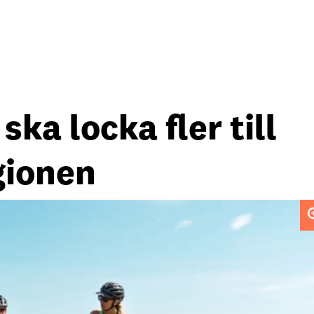
ka locka fler till
gionen