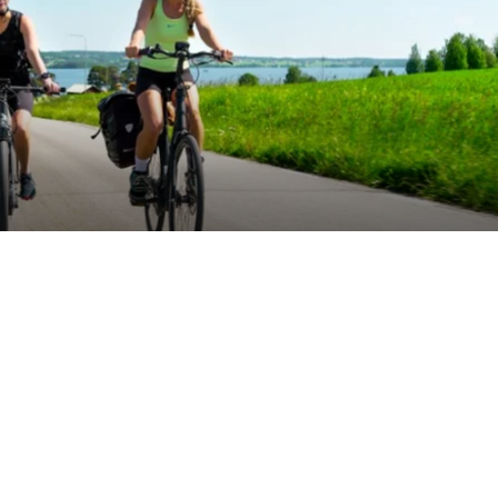
FOTO: Destination Öste
erades de första
Dela artikeln:
 Östersunds
betet med Frösö
n ska få fler att
Taggar