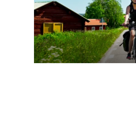
NYHETER. Under sommaren lans
cykelpaketen inom Destination
satsning på cykelturism. Samar
Park Hotel och Wikners i Persåse
upptäcka regionen.