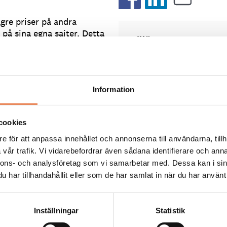
ägre priser på andra
på sina egna sajter. Detta
Tillägg
Prispartiet godkändes av
line Group, sluter avtal
svenska Konkurrensverket
en alltid ska kunna
under 2015, med just
ga hotellrum.
argumentet att konsument
Information
skulle gynnas av ökad
era länder eftersom
transparens. Detta skulle 
 försvåras hos enskilda
öka konkurrensen mellan
cookies
 Booking.com en bakläxa:
hotellen och hålla priserna
e för att anpassa innehållet och annonserna till användarna, tillh
hotellrum även på
nere:
vår trafik. Vi vidarebefordrar även sådana identifierare och anna
å hotellens egna
• Konsumenterna skulle k
nnons- och analysföretag som vi samarbetar med. Dessa kan i sin
lita på att bra priser finns 
plattformar
har tillhandahållit eller som de har samlat in när du har använt 
l, som nu slår fast att
somBooking.comistället fö
ättsliga lagar.
kontrollera hundratals ens
webbplatser.
Inställningar
Statistik
n mellan befintliga
• Boende skulle inte kunna