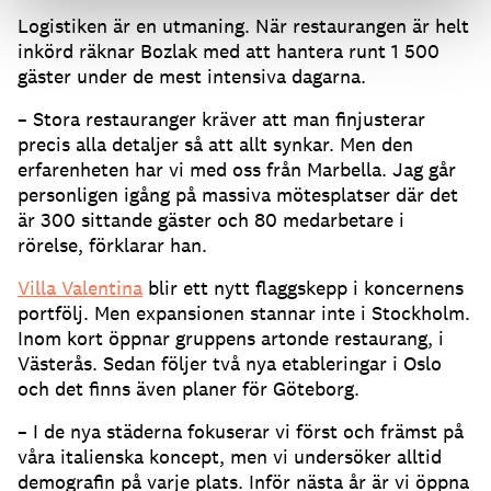
Logistiken är en utmaning. När restaurangen är helt
inkörd räknar Bozlak med att hantera runt 1 500
gäster under de mest intensiva dagarna.
– Stora restauranger kräver att man finjusterar
precis alla detaljer så att allt synkar. Men den
erfarenheten har vi med oss från Marbella. Jag går
personligen igång på massiva mötesplatser där det
är 300 sittande gäster och 80 medarbetare i
rörelse, förklarar han.
Villa Valentina
blir ett nytt flaggskepp i koncernens
portfölj. Men expansionen stannar inte i Stockholm.
Inom kort öppnar gruppens artonde restaurang, i
Västerås. Sedan följer två nya etableringar i Oslo
och det finns även planer för Göteborg.
– I de nya städerna fokuserar vi först och främst på
våra italienska koncept, men vi undersöker alltid
demografin på varje plats. Inför nästa år är vi öppna