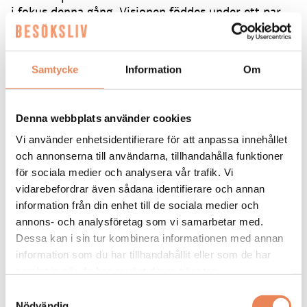
i fokus denna gång. Visionen föddes under ett par
års tid i Spanien i samband med att koncernen
etablerade sina Florentine-restauranger i Marbella
och Madrid.
Samtycke
Information
Om
– Det bästa vi har tagit med oss från södra Spanien
är enkelheten och den avslappnade kulturen. Det
ska vara en låg tröskel där alla känner sig välkomna,
Denna webbplats använder cookies
säger grundaren och vd:n Brazer Bozlak.
Vi använder enhetsidentifierare för att anpassa innehållet
och annonserna till användarna, tillhandahålla funktioner
Har skapat ett flexibelt matkoncept
för sociala medier och analysera vår trafik. Vi
Slussens ombyggnad har kantats av rykten om att
vidarebefordrar även sådana identifierare och annan
bli ett nytt, exklusivt Stureplan. Brazer Bozlak
information från din enhet till de sociala medier och
tycker inte alls att farhågorna stämmer.
annons- och analysföretag som vi samarbetar med.
Dessa kan i sin tur kombinera informationen med annan
– Slussen är Stockholm för mig på grund av just
information som du har tillhandahållit eller som de har
mångfalden. När jag har gått förbi här under den
samlat in när du har använt deras tjänster.
första veckan har jag blivit så stolt. Vi har lyckats
skapa en miljö där folk från alla delar av staden har
Samtyckesval
Nödvändig