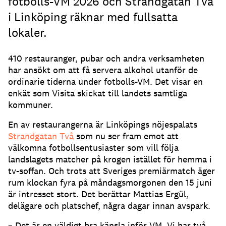
fotbolls-VM 2026 och Strandgatan Två
i Linköping räknar med fullsatta
lokaler.
410 restauranger, pubar och andra verksamheten
har ansökt om att få servera alkohol utanför de
ordinarie tiderna under fotbolls-VM. Det visar en
enkät som Visita skickat till landets samtliga
kommuner.
En av restaurangerna är Linköpings nöjespalats
Strandgatan Två
som nu ser fram emot att
välkomna fotbollsentusiaster som vill följa
landslagets matcher på krogen istället för hemma i
tv-soffan. Och trots att Sveriges premiärmatch äger
rum klockan fyra på måndagsmorgonen den 15 juni
är intresset stort. Det berättar Mattias Ergül,
delägare och platschef, några dagar innan avspark.
– Det är en väldigt bra känsla inför VM. Vi har två