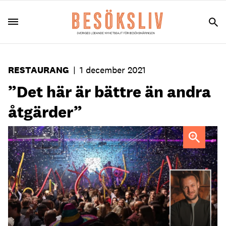
RESTAURANG
|
1 december 2021
”Det här är bättre än andra
åtgärder”
Shufflegroups delägare Alexander Clarensius.
Foto: Emelie
Lager/ Sia Talebi