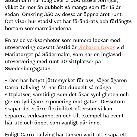
Stockholm har idag över 3 000 uteserveringar,
vilket är mer än dubbelt så många som för 15 år
sedan
.
Omkring 350 av dessa är öppna året runt
.
Det visar hur stadslivet har förändrats och förlängts
bortom sommarmånaderna
.
En av de verksamheter som numera lockar med
uteservering oavsett årstid är
vinbaren Dryck
vid
Mariatorget på Södermalm, som har en inglasad
uteservering med runt 30 sittplatser på
Swedenborgsgatan
.
– Den har betytt jättemycket för oss, säger ägaren
Carro Tallving
.
Vi har fått dubbelt så många
sittplatser, samtidigt som det ökar synligheten och
ger en tydligare exponering mot gatan
.
Dessutom
skapar det större flexibilitet eftersom vi kan
separera verksamheten och till exempel ha event
här ute och öppet som vanligt där inne
.
Enligt Carro Tallving har tanken varit att skapa ett