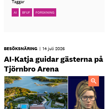
Taggar
AI
BFUF
FORSKNING
BESÖKSNÄRING
|
14 juli 2026
AI-Katja guidar gästerna på
Tjörnbro Arena
AI-medarbetaren Katja tillträdde i tjänst i april.