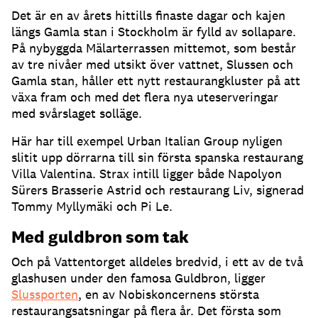
Det är en av årets hittills finaste dagar och kajen
längs Gamla stan i Stockholm är fylld av sollapare
.
På nybyggda Mälarterrassen mittemot, som består
av tre nivåer med utsikt över vattnet, Slussen och
Gamla stan, håller ett nytt restaurangkluster på att
växa fram och med det flera nya uteserveringar
med svårslaget solläge
.
Här har till exempel Urban Italian Group nyligen
slitit upp dörrarna till sin första spanska restaurang
Villa Valentina
.
Strax intill ligger både Napolyon
Sürers Brasserie Astrid och restaurang Liv, signerad
Tommy Myllymäki och Pi Le
.
Med guldbron som tak
Och på Vattentorget alldeles bredvid, i ett av de två
glashusen under den famosa Guldbron, ligger
Slussporten
, en av Nobiskoncernens största
restaurangsatsningar på flera år
.
Det första som