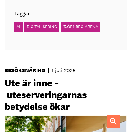
Taggar
AI
DIGITALISERING
TJÖRNBRO ARENA
BESÖKSNÄRING
|
1 juli 2026
Ute är inne –
uteserveringarnas
betydelse ökar
Uteservering på Dryck vinbar samt Slussporten.
FOTO:
Samuel Unéus