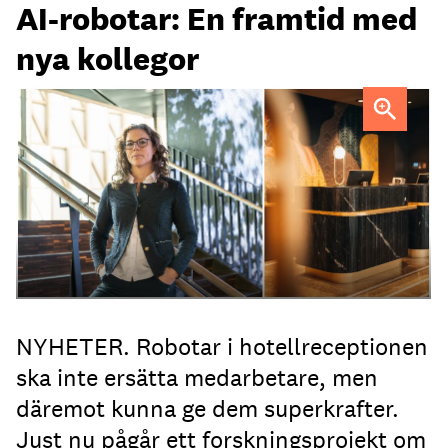
AI-robotar: En framtid med
nya kollegor
Professor Kristina Palm FOTO: Theresia Viska
FOTO:
Dylan Calluy / Unsplash
NYHETER. Robotar i hotellreceptionen
ska inte ersätta medarbetare, men
däremot kunna ge dem superkrafter.
Just nu pågår ett forskningsprojekt om