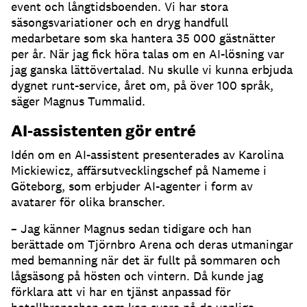
event och långtidsboenden.
Vi har stora
säsongsvariationer och en dryg handfull
medarbetare som ska hantera 35 000 gästnätter
per år.
När jag fick höra talas om en AI-lösning var
jag ganska lättövertalad.
Nu skulle vi kunna erbjuda
dygnet runt-service, året om, på över 100 språk,
säger Magnus Tummalid.
AI-assistenten gör entré
Idén om en AI-assistent presenterades av Karolina
Mickiewicz, affärsutvecklingschef på Nameme i
Göteborg, som erbjuder AI-agenter i form av
avatarer för olika branscher.
– Jag känner Magnus sedan tidigare och han
berättade om Tjörnbro Arena och deras utmaningar
med bemanning när det är fullt på sommaren och
lågsäsong på hösten och vintern.
Då kunde jag
förklara att vi har en tjänst anpassad för