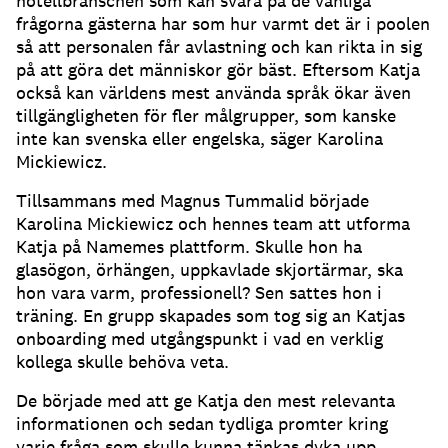
hotellbranschen som kan svara på de vanliga
frågorna gästerna har som hur varmt det är i poolen
så att personalen får avlastning och kan rikta in sig
på att göra det människor gör bäst.
Eftersom Katja
också kan världens mest använda språk ökar även
tillgängligheten för fler målgrupper, som kanske
inte kan svenska eller engelska, säger Karolina
Mickiewicz.
Tillsammans med Magnus Tummalid började
Karolina Mickiewicz och hennes team att utforma
Katja på Namemes plattform.
Skulle hon ha
glasögon, örhängen, uppkavlade skjortärmar, ska
hon vara varm, professionell?
Sen sattes hon i
träning.
En grupp skapades som tog sig an Katjas
onboarding med utgångspunkt i vad en verklig
kollega skulle behöva veta.
De började med att ge Katja den mest relevanta
informationen och sedan tydliga promter kring
varje fråga som skulle kunna tänkas dyka upp.