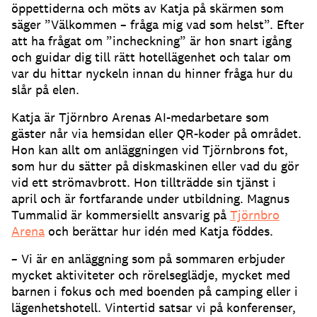
öppettiderna och möts av Katja på skärmen som
säger ”Välkommen – fråga mig vad som helst”.
Efter
att ha frågat om ”incheckning” är hon snart igång
och guidar dig till rätt hotellägenhet och talar om
var du hittar nyckeln innan du hinner fråga hur du
slår på elen.
Katja är Tjörnbro Arenas AI-medarbetare som
gäster når via hemsidan eller QR-koder på området.
Hon kan allt om anläggningen vid Tjörnbrons fot,
som hur du sätter på diskmaskinen eller vad du gör
vid ett strömavbrott.
Hon tillträdde sin tjänst i
april och är fortfarande under utbildning.
Magnus
Tummalid är kommersiellt ansvarig på
Tjörnbro
Arena
och berättar hur idén med Katja föddes.
– Vi är en anläggning som på sommaren erbjuder
mycket aktiviteter och rörelseglädje, mycket med
barnen i fokus och med boenden på camping eller i
lägenhetshotell.
Vintertid satsar vi på konferenser,