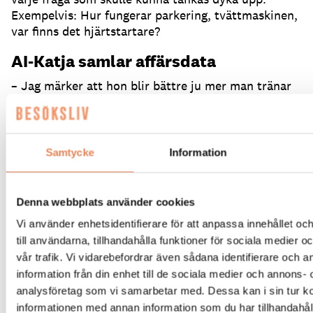
Exempelvis: Hur fungerar parkering, tvättmaskinen,
var finns det hjärtstartare?
AI-Katja samlar affärsdata
– Jag märker att hon blir bättre ju mer man tränar
henne och vi får mycket bättre svar idag än när vi
började.
Det är som en verklig kollega som lär sig,
säger Magnus Tummalid.
Samtycke
Information
Katja är inte bara en hjälpreda som kan många svar
och språk, hon är även en möjlighet att samla in
affärsdata och statistik.
Helt enligt GDPR går det
Denna webbplats använder cookies
att få ut information om vilka språk hon ofta talar,
vid vilken tidpunkt, vad folk frågar om och vad
Vi använder enhetsidentifierare för att anpassa innehållet o
besökare är intresserade av.
till användarna, tillhandahålla funktioner för sociala medier 
vår trafik. Vi vidarebefordrar även sådana identifierare och 
– Det är sådana frågor som en receptionist får, men
information från din enhet till de sociala medier och annons- 
som det är omöjligt att komma ihåg och föra
analysföretag som vi samarbetar med. Dessa kan i sin tur 
statistik på i huvudet.
Det är värdefullt att se vad
informationen med annan information som du har tillhandahåll