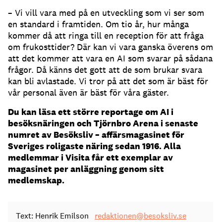
– Vi vill vara med på en utveckling som vi ser som
en standard i framtiden.
Om tio år, hur många
kommer då att ringa till en reception för att fråga
om frukosttider?
Där kan vi vara ganska överens om
att det kommer att vara en AI som svarar på sådana
frågor.
Då känns det gott att de som brukar svara
kan bli avlastade.
Vi tror på att det som är bäst för
vår personal även är bäst för våra gäster.
Du kan läsa ett större reportage om AI i
besöksnäringen och Tjörnbro Arena i senaste
numret av Besöksliv – affärsmagasinet för
Sveriges roligaste näring sedan 1916. Alla
medlemmar i Visita får ett exemplar av
magasinet per anläggning genom sitt
medlemskap.
Text: Henrik Emilson
redaktionen@besoksliv.se