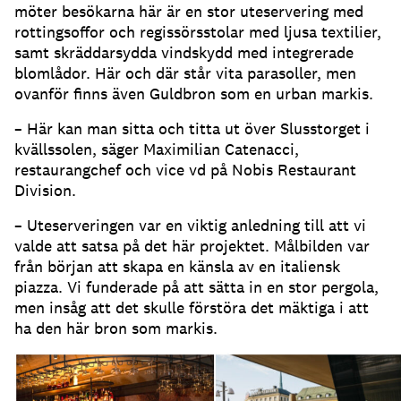
möter besökarna här är en stor uteservering med
rottingsoffor och regissörsstolar med ljusa textilier,
samt skräddarsydda vindskydd med integrerade
blomlådor
.
Här och där står vita parasoller, men
ovanför finns även Guldbron som en urban markis
.
– Här kan man sitta och titta ut över Slusstorget i
kvällssolen, säger Maximilian Catenacci,
restaurangchef och vice vd på Nobis Restaurant
Division
.
– Uteserveringen var en viktig anledning till att vi
valde att satsa på det här projektet
.
Målbilden var
från början att skapa en känsla av en italiensk
piazza
.
Vi funderade på att sätta in en stor pergola,
men insåg att det skulle förstöra det mäktiga i att
ha den här bron som markis
.