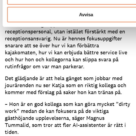
om en AI-assistent.
Kommer det att försvinna jobb
nu?
Tvärtom.
Avvisa
– Vi har inte sagt upp vår ordinarie
receptionspersonal, utan istället förstärkt med en
receptionsansvarig.
Nu är hennes fokusuppgifter
snarare att se över hur vi kan förbättra
kajakomaten, hur vi kan erbjuda bättre service live
och hur hon och kollegorna kan slippa svara på
rutinfrågor om var man parkerar.
Det glädjande är att hela gänget som jobbar med
jourärenden nu ser Katja som en riktig kollega och
kommer med förslag på saker hon kan tränas på.
– Hon är en god kollega som kan göra mycket ”dirty
work” medan de kan fokusera på de viktiga
gästhöjande upplevelserna, säger Magnus
Tummalid, som tror att fler AI-assistenter är rätt i
tiden.