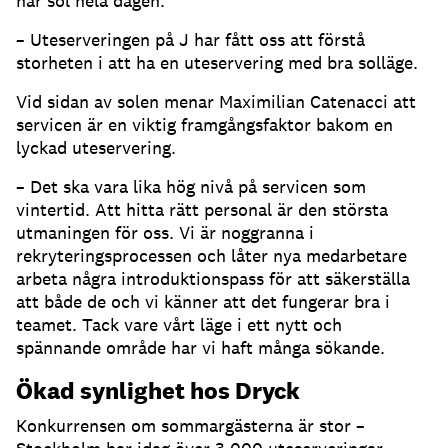
har sol hela dagen
.
– Uteserveringen på J har fått oss att förstå
storheten i att ha en uteservering med bra solläge
.
Vid sidan av solen menar Maximilian Catenacci att
servicen är en viktig framgångsfaktor bakom en
lyckad uteservering
.
– Det ska vara lika hög nivå på servicen som
vintertid
.
Att hitta rätt personal är den största
utmaningen för oss
.
Vi är noggranna i
rekryteringsprocessen och låter nya medarbetare
arbeta några introduktionspass för att säkerställa
att både de och vi känner att det fungerar bra i
teamet
.
Tack vare vårt läge i ett nytt och
spännande område har vi haft många sökande
.
Ökad synlighet hos Dryck
Konkurrensen om sommargästerna är stor –