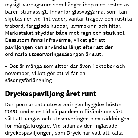
mysigt vardagsrum som hänger ihop med resten av
baren stilmässigt
.
Innanför glasväggarna, som kan
skjutas ner vid fint väder, väntar trägolv och rustika
träbord, färgglada kuddar, lammskinn och filtar
.
Markistaket skyddar både mot regn och stark sol
.
Dessutom finns infravärme, vilket gör att
paviljongen kan användas långt efter att den
ordinarie uteserveringssäsongen är slut
.
– Det är många som sitter där även i oktober och
november, vilket gör att vi får en
säsongsförlängning
.
Dryckespaviljong året runt
Den permanenta uteserveringen byggdes hösten
2020, under en tid då pandemin förändrade vårt
sätt att umgås och uteserveringen blev räddningen
för många krögare
.
Vid sidan av den inglasade
dryckespaviljongen, som Dryck har valt att kalla