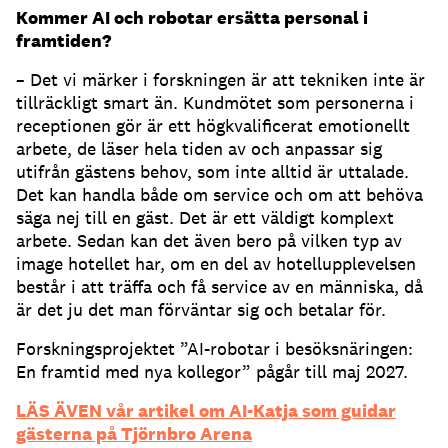
Kommer AI och robotar ersätta personal i
framtiden?
– Det vi märker i forskningen är att tekniken inte är
tillräckligt smart än. Kundmötet som personerna i
receptionen gör är ett högkvalificerat emotionellt
arbete, de läser hela tiden av och anpassar sig
utifrån gästens behov, som inte alltid är uttalade.
Det kan handla både om service och om att behöva
säga nej till en gäst. Det är ett väldigt komplext
arbete. Sedan kan det även bero på vilken typ av
image hotellet har, om en del av hotellupplevelsen
består i att träffa och få service av en människa, då
är det ju det man förväntar sig och betalar för.
Forskningsprojektet ”AI-robotar i besöksnäringen:
En framtid med nya kollegor” pågår till maj 2027.
LÄS ÄVEN vår artikel om AI-Katja som guidar
gästerna på Tjörnbro Arena