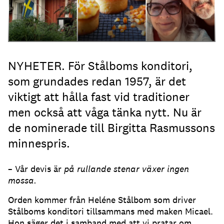
NYHETER. För Stålboms konditori,
som grundades redan 1957, är det
viktigt att hålla fast vid traditioner
men också att våga tänka nytt. Nu är
de nominerade till Birgitta Rasmussons
minnespris.
– Vår devis är
på rullande stenar växer ingen
mossa.
Orden kommer från Heléne Stålbom som driver
Stålboms konditori tillsammans med maken Micael.
Hon säger det i samband med att vi pratar om