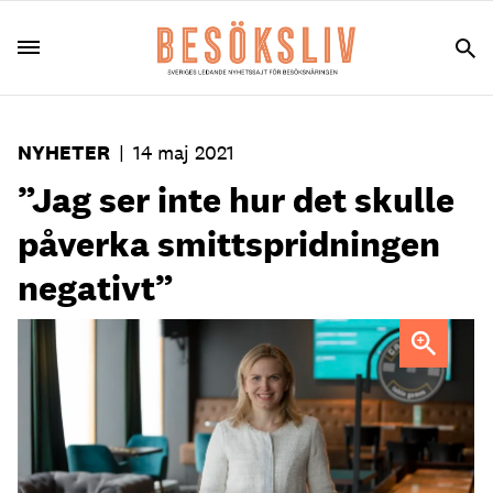
NYHETER
|
14 maj 2021
”Jag ser inte hur det skulle
påverka smittspridningen
negativt”
Linda Eriksson, kommersiell chef på O'Learys.