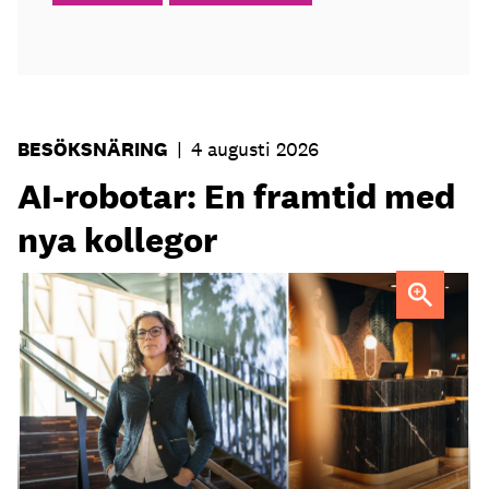
BESÖKSNÄRING
|
4 augusti 2026
AI-robotar: En framtid med
nya kollegor
Professor Kristina Palm FOTO: Theresia Viska
FOTO:
Dylan Calluy / Unsplash