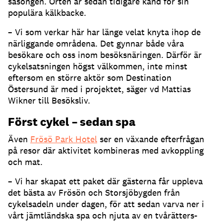
säsongen. Orten är sedan tidigare känd för sin
populära kälkbacke.
– Vi som verkar här har länge velat knyta ihop de
närliggande områdena. Det gynnar både våra
besökare och oss inom besöksnäringen. Därför är
cykelsatsningen högst välkommen, inte minst
eftersom en större aktör som Destination
Östersund är med i projektet, säger vd Mattias
Wikner till Besöksliv.
Först cykel – sedan spa
Även
Frösö Park Hotel
ser en växande efterfrågan
på resor där aktivitet kombineras med avkoppling
och mat.
– Vi har skapat ett paket där gästerna får uppleva
det bästa av Frösön och Storsjöbygden från
cykelsadeln under dagen, för att sedan varva ner i
vårt jämtländska spa och njuta av en tvårätters-