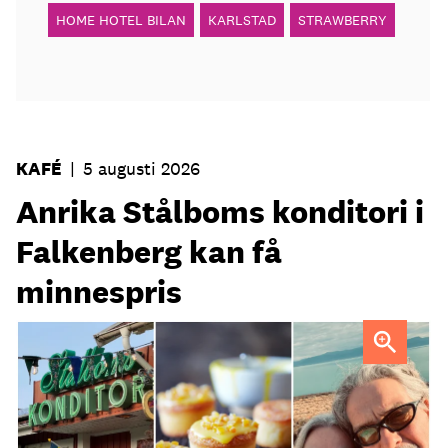
HOME HOTEL BILAN
KARLSTAD
STRAWBERRY
KAFÉ
|
5 augusti 2026
Anrika Stålboms konditori i
Falkenberg kan få
minnespris
Heléne och Micael Stålbom