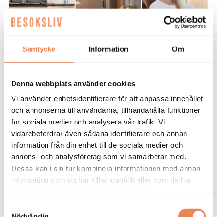
Samtycke
Information
Om
Denna webbplats använder cookies
NYHETER. Komfortkyla i hela
Vi använder enhetsidentifierare för att anpassa innehållet
byggnaden och en tydligare koppling
och annonserna till användarna, tillhandahålla funktioner
till historien. Efter en omfattande
för sociala medier och analysera vår trafik. Vi
renovering har Home Hotel Bilan i
vidarebefordrar även sådana identifierare och annan
Karlstad moderniserats – utan att
information från din enhet till de sociala medier och
annons- och analysföretag som vi samarbetar med.
tappa sin särprägel som tidigare
Dessa kan i sin tur kombinera informationen med annan
fängelse.
information som du har tillhandahållit eller som de har
samlat in när du har använt deras tjänster.
I maj stod totalrenoveringen av Home Hotel Bilan
Samtyckesval
klar, efter ett halvårs intensivt arbete, till en
Nödvändig