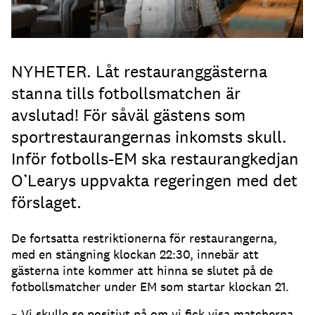
NYHETER. Låt restauranggästerna
stanna tills fotbollsmatchen är
avslutad! För såväl gästens som
sportrestaurangernas inkomsts skull.
Inför fotbolls-EM ska restaurangkedjan
O’Learys uppvakta regeringen med det
förslaget.
De fortsatta restriktionerna för restaurangerna,
med en stängning klockan 22:30, innebär att
gästerna inte kommer att hinna se slutet på de
fotbollsmatcher under EM som startar klockan 21.
– Vi skulle se positivt på om vi fick visa matcherna