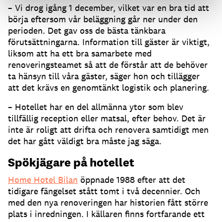
– Vi drog igång 1 december, vilket var en bra tid att
börja eftersom vår beläggning går ner under den
perioden. Det gav oss de bästa tänkbara
förutsättningarna. Information till gäster är viktigt,
liksom att ha ett bra samarbete med
renoveringsteamet så att de förstår att de behöver
ta hänsyn till våra gäster, säger hon och tillägger
att det krävs en genomtänkt logistik och planering.
– Hotellet har en del allmänna ytor som blev
tillfällig reception eller matsal, efter behov. Det är
inte är roligt att drifta och renovera samtidigt men
det har gått väldigt bra måste jag säga.
Spökjägare på hotellet
Home Hotel Bilan
öppnade 1988 efter att det
tidigare fängelset stått tomt i två decennier. Och
med den nya renoveringen har historien fått större
plats i inredningen. I källaren finns fortfarande ett