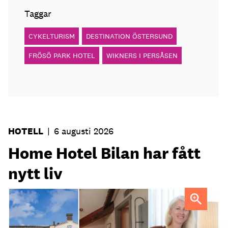
Taggar
CYKELTURISM
DESTINATION ÖSTERSUND
FRÖSÖ PARK HOTEL
WIKNERS I PERSÅSEN
HOTELL
|
6 augusti 2026
Home Hotel Bilan har fått
nytt liv
Anna Sundenhammar, General Manager på Home Hotel
Bilan.