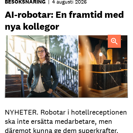
BESÖKSNÄRING
|
4 augusti 2026
AI-robotar: En framtid med
nya kollegor
Professor Kristina Palm FOTO: Theresia Viska
FOTO:
Dylan Calluy / Unsplash
NYHETER. Robotar i hotellreceptionen
ska inte ersätta medarbetare, men
däremot kunna ge dem superkrafter.