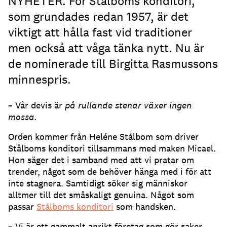
NYHETER. För Stålboms konditori,
som grundades redan 1957, är det
viktigt att hålla fast vid traditioner
men också att våga tänka nytt. Nu är
de nominerade till Birgitta Rasmussons
minnespris.
– Vår devis är
på rullande stenar växer ingen
mossa.
Orden kommer från Heléne Stålbom som driver
Stålboms konditori tillsammans med maken Micael.
Hon säger det i samband med att vi pratar om
trender, något som de behöver hänga med i för att
inte stagnera. Samtidigt söker sig människor
alltmer till det småskaligt genuina. Något som
passar
Stålboms konditori
som handsken.
– Vi är ett gammalt anrikt företag som gör saker