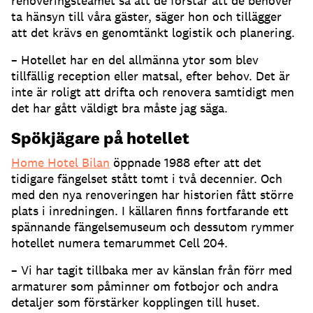
renoveringsteamet så att de förstår att de behöver
ta hänsyn till våra gäster, säger hon och tillägger
att det krävs en genomtänkt logistik och planering.
– Hotellet har en del allmänna ytor som blev
tillfällig reception eller matsal, efter behov. Det är
inte är roligt att drifta och renovera samtidigt men
det har gått väldigt bra måste jag säga.
Spökjägare på hotellet
Home Hotel Bilan
öppnade 1988 efter att det
tidigare fängelset stått tomt i två decennier. Och
med den nya renoveringen har historien fått större
plats i inredningen. I källaren finns fortfarande ett
spännande fängelsemuseum och dessutom rymmer
hotellet numera temarummet Cell 204.
– Vi har tagit tillbaka mer av känslan från förr med
armaturer som påminner om fotbojor och andra
detaljer som förstärker kopplingen till huset.