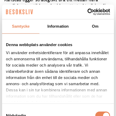
nordiska storstäder och vi har ett starkt näringsliv,
inom både tung industri och tech, som bidrar till
övernattningar.
Samtycke
Information
Om
Hur är hotellmarknaden i Karlstad?
– Den är stark, det finns många hotell i staden. Man
Denna webbplats använder cookies
kanske inte tänker på Karlstad som en sommarstad
men numera har vi höga siffror i juli. Under
Vi använder enhetsidentifierare för att anpassa innehållet
pandemin började svensken upptäcka vår del av
och annonserna till användarna, tillhandahålla funktioner
landet mer. Här finns en salig blandning av kultur
för sociala medier och analysera vår trafik. Vi
som till exempel Lars Lerins museum, men också
vidarebefordrar även sådana identifierare och annan
idrottsevenemang och konserter. Sedan har vi
information från din enhet till de sociala medier och
coolcation-trenden som gör att fler européer också
annons- och analysföretag som vi samarbetar med.
kommer hit, säger Anna Sundenhammar och
Dessa kan i sin tur kombinera informationen med annan
fortsätter:
information som du har tillhandahållit eller som de har
samlat in när du har använt deras tjänster.
– Många av våra återkommande gäster säger att det
inte är som att checka in på ett vanligt hotell. Det
Samtyckesval
är mer personligt.
Nödvändig