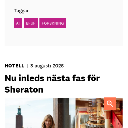
Taggar
AI
BFUF
FORSKNING
HOTELL
|
3 augusti 2026
Nu inleds nästa fas för
Sheraton
Elin Roquet