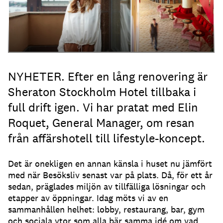
NYHETER. Efter en lång renovering är
Sheraton Stockholm Hotel tillbaka i
full drift igen. Vi har pratat med Elin
Roquet, General Manager, om resan
från affärshotell till lifestyle-koncept.
Det är onekligen en annan känsla i huset nu jämfört
med när Besöksliv senast var på plats. Då, för ett år
sedan, präglades miljön av tillfälliga lösningar och
etapper av öppningar. Idag möts vi av en
sammanhållen helhet: lobby, restaurang, bar, gym
och sociala ytor som alla bär samma idé om vad