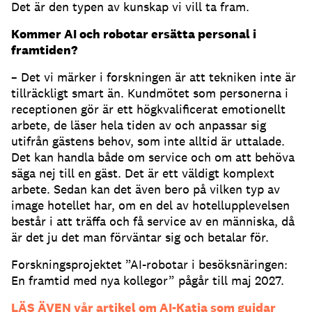
Det är den typen av kunskap vi vill ta fram.
Kommer AI och robotar ersätta personal i
framtiden?
– Det vi märker i forskningen är att tekniken inte är
tillräckligt smart än. Kundmötet som personerna i
receptionen gör är ett högkvalificerat emotionellt
arbete, de läser hela tiden av och anpassar sig
utifrån gästens behov, som inte alltid är uttalade.
Det kan handla både om service och om att behöva
säga nej till en gäst. Det är ett väldigt komplext
arbete. Sedan kan det även bero på vilken typ av
image hotellet har, om en del av hotellupplevelsen
består i att träffa och få service av en människa, då
är det ju det man förväntar sig och betalar för.
Forskningsprojektet ”AI-robotar i besöksnäringen:
En framtid med nya kollegor” pågår till maj 2027.
LÄS ÄVEN vår artikel om AI-Katja som guidar