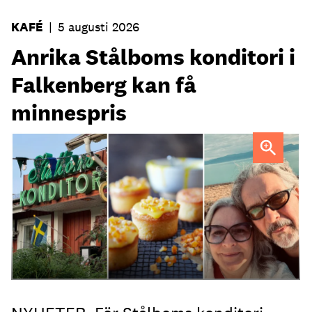
KAFÉ
|
5 augusti 2026
Anrika Stålboms konditori i
Falkenberg kan få
minnespris
Heléne och Micael Stålbom