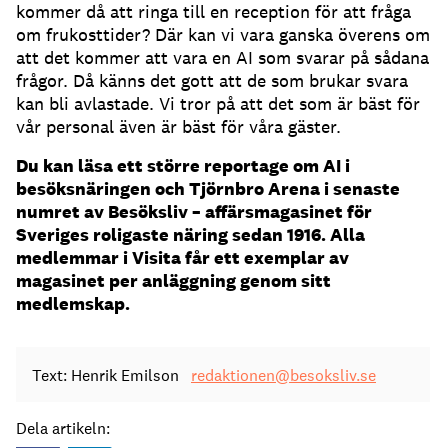
kommer då att ringa till en reception för att fråga
om frukosttider?
Där kan vi vara ganska överens om
att det kommer att vara en AI som svarar på sådana
frågor.
Då känns det gott att de som brukar svara
kan bli avlastade.
Vi tror på att det som är bäst för
vår personal även är bäst för våra gäster.
Du kan läsa ett större reportage om AI i
besöksnäringen och Tjörnbro Arena i senaste
numret av Besöksliv – affärsmagasinet för
Sveriges roligaste näring sedan 1916. Alla
medlemmar i Visita får ett exemplar av
magasinet per anläggning genom sitt
medlemskap.
Text: Henrik Emilson
redaktionen@besoksliv.se
Dela artikeln: