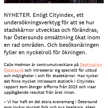
NYHETER. Enligt Cityindex, ett
undersökningsverktyg för att se hur
stadskärnor utvecklas och förändras,
har Östersunds omsättning ökat inom
en rad områden. Och besöksnäringen
fyller en nyckelroll för ökningen.
Calle Hedman är centrumutvecklare på
Destination
Östersund
och intresserar sig speciellt för utbud
och möjligheter i och för stadskärnor. Han tycker
det finns mycket intressant statistik i Cityindex
rapport som återger sifforna från 2023 och visar
uppåtgående resultat från året innan.
– Vi har haft en del stora evenemang i Östersund
som lockar mycket folk och nya besökare, säger