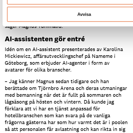
per år.
När jag fick höra talas om en AI-lösning var
jag ganska lättövertalad.
Nu skulle vi kunna erbjuda
Avvisa
dygnet runt-service, året om, på över 100 språk,
säger Magnus Tummalid.
AI-assistenten gör entré
Idén om en AI-assistent presenterades av Karolina
Mickiewicz, affärsutvecklingschef på Nameme i
Göteborg, som erbjuder AI-agenter i form av
avatarer för olika branscher.
– Jag känner Magnus sedan tidigare och han
berättade om Tjörnbro Arena och deras utmaningar
med bemanning när det är fullt på sommaren och
lågsäsong på hösten och vintern.
Då kunde jag
förklara att vi har en tjänst anpassad för
hotellbranschen som kan svara på de vanliga
frågorna gästerna har som hur varmt det är i poolen
så att personalen får avlastning och kan rikta in sig