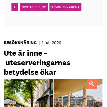
AI
DIGITALISERING
TJÖRNBRO ARENA
BESÖKSNÄRING
|
1 juli 2026
Ute är inne –
uteserveringarnas
betydelse ökar
Uteservering på Dryck vinbar samt Slussporten.
FOTO:
Samuel Unéus