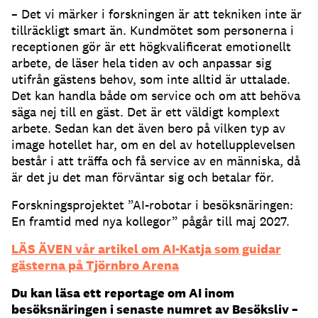
– Det vi märker i forskningen är att tekniken inte är
tillräckligt smart än. Kundmötet som personerna i
receptionen gör är ett högkvalificerat emotionellt
arbete, de läser hela tiden av och anpassar sig
utifrån gästens behov, som inte alltid är uttalade.
Det kan handla både om service och om att behöva
säga nej till en gäst. Det är ett väldigt komplext
arbete. Sedan kan det även bero på vilken typ av
image hotellet har, om en del av hotellupplevelsen
består i att träffa och få service av en människa, då
är det ju det man förväntar sig och betalar för.
Forskningsprojektet ”AI-robotar i besöksnäringen:
En framtid med nya kollegor” pågår till maj 2027.
LÄS ÄVEN vår artikel om AI-Katja som guidar
gästerna på Tjörnbro Arena
Du kan läsa ett reportage om AI inom
besöksnäringen i senaste numret av Besöksliv –