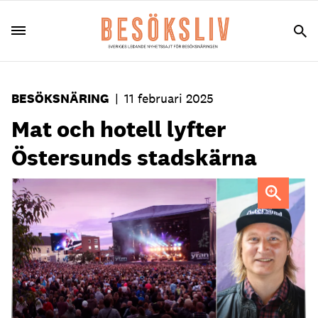
BESÖKSNÄRING
|
11 februari 2025
Mat och hotell lyfter
Östersunds stadskärna
Evenemang som Storsjöyran lockar till Östersund
Calle
Hedman