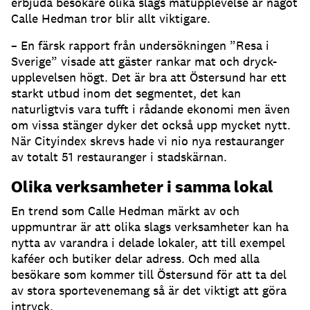
erbjuda besökare olika slags matupplevelse är något
Calle Hedman tror blir allt viktigare.
– En färsk rapport från undersökningen ”Resa i
Sverige” visade att gäster rankar mat och dryck-
upplevelsen högt. Det är bra att Östersund har ett
starkt utbud inom det segmentet, det kan
naturligtvis vara tufft i rådande ekonomi men även
om vissa stänger dyker det också upp mycket nytt.
När Cityindex skrevs hade vi nio nya restauranger
av totalt 51 restauranger i stadskärnan.
Olika verksamheter i samma lokal
En trend som Calle Hedman märkt av och
uppmuntrar är att olika slags verksamheter kan ha
nytta av varandra i delade lokaler, att till exempel
kaféer och butiker delar adress. Och med alla
besökare som kommer till Östersund för att ta del
av stora sportevenemang så är det viktigt att göra
intryck.