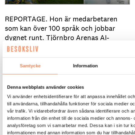
REPORTAGE. Hon är medarbetaren
som kan över 100 språk och jobbar
dygnet runt. Tjörnbro Arenas AI-
assistent Katja är under utbildning och
tränas i att svara på gästernas vanliga
frågor. Allt för att avlasta receptionen
Samtycke
Information
som istället kan fokusera på ännu
bättre mänsklig service.
Denna webbplats använder cookies
Vi använder enhetsidentifierare för att anpassa innehållet o
Du anländer med familjen mitt i natten till Tjörnbro
till användarna, tillhandahålla funktioner för sociala medier 
Arena.
Det regnar.
Det blåser.
Receptionen är
vår trafik. Vi vidarebefordrar även sådana identifierare och 
släckt.
Du tar fram mobilen för att kolla
information från din enhet till de sociala medier och annons- 
öppettiderna och möts av Katja på skärmen som
analysföretag som vi samarbetar med. Dessa kan i sin tur 
säger ”Välkommen – fråga mig vad som helst”.
Efter
informationen med annan information som du har tillhandahåll
att ha frågat om ”incheckning” är hon snart igång