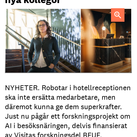
Professor Kristina Palm FOTO: Theresia Viska
FOTO:
Dylan Calluy / Unsplash
NYHETER. Robotar i hotellreceptionen
ska inte ersätta medarbetare, men
däremot kunna ge dem superkrafter.
Just nu pågår ett forskningsprojekt om
AI i besöksnäringen, delvis finansierat
av Visitas forskningsdel BFUF.