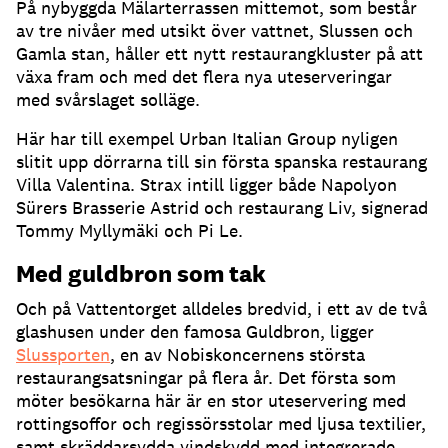
På nybyggda Mälarterrassen mittemot, som består
av tre nivåer med utsikt över vattnet, Slussen och
Gamla stan, håller ett nytt restaurangkluster på att
växa fram och med det flera nya uteserveringar
med svårslaget solläge
.
Här har till exempel Urban Italian Group nyligen
slitit upp dörrarna till sin första spanska restaurang
Villa Valentina
.
Strax intill ligger både Napolyon
Sürers Brasserie Astrid och restaurang Liv, signerad
Tommy Myllymäki och Pi Le
.
Med guldbron som tak
Och på Vattentorget alldeles bredvid, i ett av de två
glashusen under den famosa Guldbron, ligger
Slussporten
, en av Nobiskoncernens största
restaurangsatsningar på flera år
.
Det första som
möter besökarna här är en stor uteservering med
rottingsoffor och regissörsstolar med ljusa textilier,
samt skräddarsydda vindskydd med integrerade