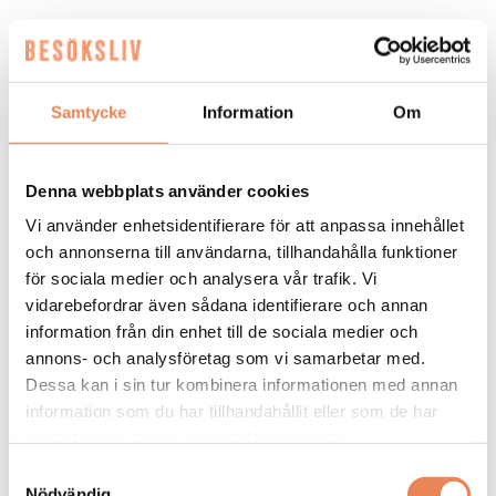
HOTELL
|
3 augusti 2026
Nu inleds nästa fas för
Samtycke
Information
Om
Sheraton
Denna webbplats använder cookies
Elin Roquet
Vi använder enhetsidentifierare för att anpassa innehållet
och annonserna till användarna, tillhandahålla funktioner
för sociala medier och analysera vår trafik. Vi
vidarebefordrar även sådana identifierare och annan
information från din enhet till de sociala medier och
annons- och analysföretag som vi samarbetar med.
Dessa kan i sin tur kombinera informationen med annan
information som du har tillhandahållit eller som de har
samlat in när du har använt deras tjänster.
NYHETER. Efter en lång renovering är
Samtyckesval
Nödvändig