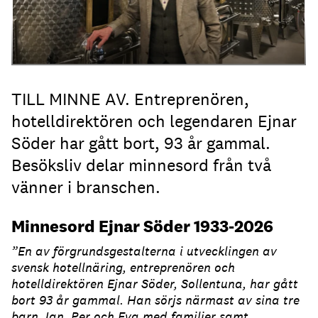
TILL MINNE AV. Entreprenören,
hotelldirektören och legendaren Ejnar
Söder har gått bort, 93 år gammal.
Besöksliv delar minnesord från två
vänner i branschen.
Minnesord Ejnar Söder 1933-2026
”En av förgrundsgestalterna i utvecklingen av
svensk hotellnäring, entreprenören och
hotelldirektören Ejnar Söder, Sollentuna, har gått
bort 93 år gammal. Han sörjs närmast av sina tre
barn Jan, Per och Eva med familjer samt