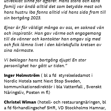
utvecklat sinne för affärer. Hans stora och kära
familj var ändå alltid det som betydde mest och
hans hustru Iba fanns alltid vid hans sida fram till
sin bortgång 2023.
Ejnar är för väldigt många av oss, en saknad vän
och inspiratör. Han gav värme och engagemang
till de vänner och kontakter han omgav sig med
och fick lämna livet i den kärleksfulla kretsen av
sina närmaste.
Vi beklagar hans bortgång djupt! En stor
personlighet har gått ur tiden.”
Inger Holmström
( bl a fd styrelseledamot i
Nordic Hotels samt Next Stop Sweden,
kommunikationsdirektör i bla Vattenfall , Svenskt
Näringsliv, Posten m fl)
Christel Wiman
(hotell- och restaurangnäringen, bl
a fd förhandlingschef SHR, VD Stockholms Hamnar,