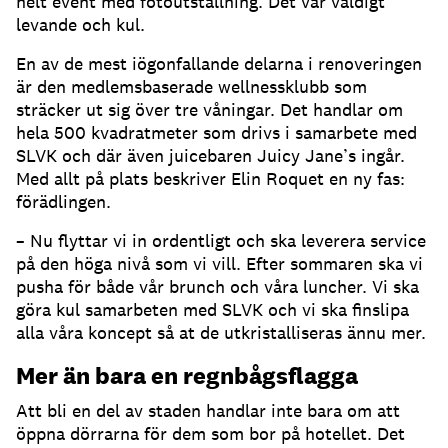
helt event med fotoutställning. Det var väldigt
levande och kul.
En av de mest iögonfallande delarna i renoveringen
är den medlemsbaserade wellnessklubb som
sträcker ut sig över tre våningar. Det handlar om
hela 500 kvadratmeter som drivs i samarbete med
SLVK och där även juicebaren Juicy Jane’s ingår.
Med allt på plats beskriver Elin Roquet en ny fas:
förädlingen.
– Nu flyttar vi in ordentligt och ska leverera service
på den höga nivå som vi vill. Efter sommaren ska vi
pusha för både vår brunch och våra luncher. Vi ska
göra kul samarbeten med SLVK och vi ska finslipa
alla våra koncept så at de utkristalliseras ännu mer.
Mer än bara en regnbågsflagga
Att bli en del av staden handlar inte bara om att
öppna dörrarna för dem som bor på hotellet. Det