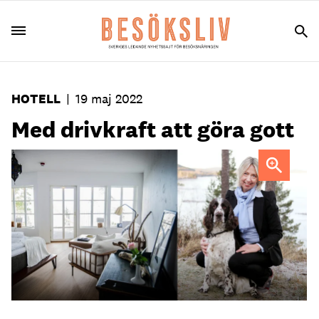
HOTELL
|
19 maj 2022
Med drivkraft att göra gott
En av Orbadens sviter är inredda av Peter Stormare. "Han
har det jättefint hemma", intygar Helene Åkerström
Hartman.
Foto: Orbaden