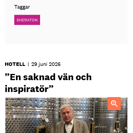
Taggar
SHERATON
HOTELL
|
29 juni 2026
”En saknad vän och
inspiratör”
Ejnar Söder var en drivande kraft i den svenska
hotellbranchen.