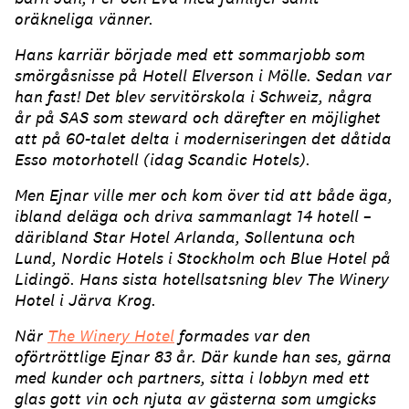
oräkneliga vänner.
Hans karriär började med ett sommarjobb som
smörgåsnisse på Hotell Elverson i Mölle. Sedan var
han fast! Det blev servitörskola i Schweiz, några
år på SAS som steward och därefter en möjlighet
att på 60-talet delta i moderniseringen det dåtida
Esso motorhotell (idag Scandic Hotels).
Men Ejnar ville mer och kom över tid att både äga,
ibland deläga och driva sammanlagt 14 hotell –
däribland Star Hotel Arlanda, Sollentuna och
Lund, Nordic Hotels i Stockholm och Blue Hotel på
Lidingö. Hans sista hotellsatsning blev The Winery
Hotel i Järva Krog.
När
The Winery Hotel
formades var den
oförtröttlige Ejnar 83 år. Där kunde han ses, gärna
med kunder och partners, sitta i lobbyn med ett
glas gott vin och njuta av gästerna som umgicks