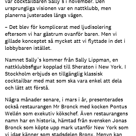
var cocktailbaren Sally’s i november. Den
ursprungliga visionen var en nattklubb, men
planerna justerades längs vägen.
– Det blev för komplicerat med ljudisolering
eftersom vi har gästrum ovanför baren. Men vi
gillade konceptet så mycket att vi flyttade in det i
lobbybaren istället.
Namnet Sally’s kommer från Sally Lippman, en
nattklubbsfigur kopplad till Sheraton i New York. I
Stockholm erbjuds en tillgänglig klassisk
cocktailbar med mat som ska vara enkel att dela
och lätt att förstå.
Några månader senare, i mars i år, presenterades
också restaurangen Mr Bronck med kocken Pontus
Wellén som exekutiv kökschef. Även restaurangens
namn har en historia, hämtad från svensken Jonas
Bronck som köpte upp mark utanför New York som
vi idag känner som stadsdelen Bronx. Menyn kan