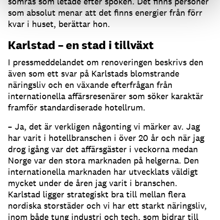
somras som letade efter spöken. Det finns personer
som absolut menar att det finns energier från förr
kvar i huset, berättar hon.
Karlstad – en stad i tillväxt
I pressmeddelandet om renoveringen beskrivs den
även som ett svar på Karlstads blomstrande
näringsliv och en växande efterfrågan från
internationella affärsresenärer som söker karaktär
framför standardiserade hotellrum.
– Ja, det är verkligen någonting vi märker av. Jag
har varit i hotellbranschen i över 20 år och när jag
drog igång var det affärsgäster i veckorna medan
Norge var den stora marknaden på helgerna. Den
internationella marknaden har utvecklats väldigt
mycket under de åren jag varit i branschen.
Karlstad ligger strategiskt bra till mellan flera
nordiska storstäder och vi har ett starkt näringsliv,
inom både tung industri och tech, som bidrar till