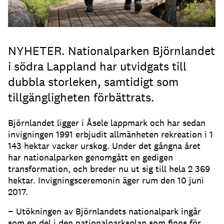
NYHETER. Nationalparken Björnlandet
i södra Lappland har utvidgats till
dubbla storleken, samtidigt som
tillgängligheten förbättrats.
Björnlandet ligger i Åsele lappmark och har sedan
invigningen 1991 erbjudit allmänheten rekreation i 1
143 hektar vacker urskog. Under det gångna året
har nationalparken genomgått en gedigen
transformation, och breder nu ut sig till hela 2 369
hektar. Invigningsceremonin äger rum den 10 juni
2017.
− Utökningen av Björnlandets nationalpark ingår
som en del i den nationalparksplan som finns för