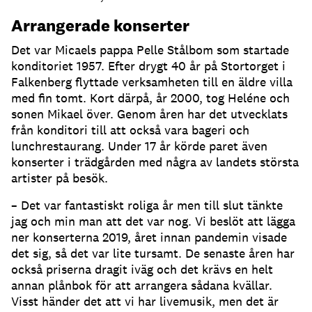
Arrangerade konserter
Det var Micaels pappa Pelle Stålbom som startade
konditoriet 1957. Efter drygt 40 år på Stortorget i
Falkenberg flyttade verksamheten till en äldre villa
med fin tomt. Kort därpå, år 2000, tog Heléne och
sonen Mikael över. Genom åren har det utvecklats
från konditori till att också vara bageri och
lunchrestaurang. Under 17 år körde paret även
konserter i trädgården med några av landets största
artister på besök.
– Det var fantastiskt roliga år men till slut tänkte
jag och min man att det var nog. Vi beslöt att lägga
ner konserterna 2019, året innan pandemin visade
det sig, så det var lite tursamt. De senaste åren har
också priserna dragit iväg och det krävs en helt
annan plånbok för att arrangera sådana kvällar.
Visst händer det att vi har livemusik, men det är