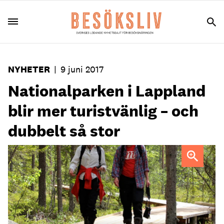
NYHETER
|
9 juni 2017
Nationalparken i Lappland
blir mer turistvänlig – och
dubbelt så stor
Nu hoppas parkens förvaltare att lokala företagare i Åsele
och Södra Lappland hänger med på tåget och lockar till
turism.