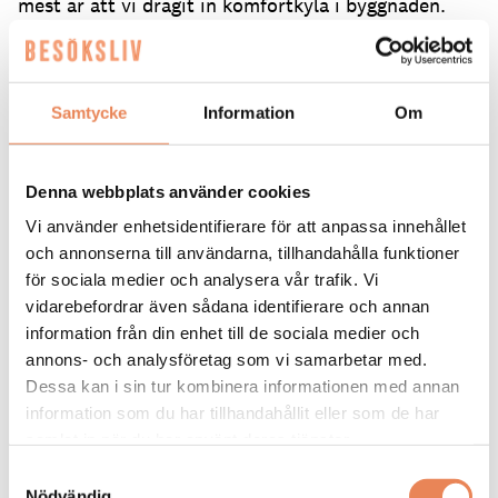
mest är att vi dragit in komfortkyla i byggnaden.
Det har varit den stora saken i en så här gammal
byggnad och är ett jättelyft för hotellet. Man kan
tro att ett gammalt fängelse ska hålla värmen borta
på sommaren, men när den väl tagit sig in stannar
Samtycke
Information
Om
den kvar, säger hon.
Temarummet Cell 204
Denna webbplats använder cookies
Renoveringen genomfördes medan hotellet var i
Vi använder enhetsidentifierare för att anpassa innehållet
drift, något som krävde noggrann planering och
och annonserna till användarna, tillhandahålla funktioner
etappvis arbete, våning för våning.
för sociala medier och analysera vår trafik. Vi
vidarebefordrar även sådana identifierare och annan
– Vi drog igång 1 december, vilket var en bra tid att
information från din enhet till de sociala medier och
börja eftersom vår beläggning går ner under den
annons- och analysföretag som vi samarbetar med.
perioden. Det gav oss de bästa tänkbara
Dessa kan i sin tur kombinera informationen med annan
förutsättningarna. Information till gäster är viktigt,
information som du har tillhandahållit eller som de har
liksom att ha ett bra samarbete med
renoveringsteamet så att de förstår att de behöver
samlat in när du har använt deras tjänster.
ta hänsyn till våra gäster, säger hon och tillägger
Samtyckesval
att det krävs en genomtänkt logistik och planering.
Nödvändig