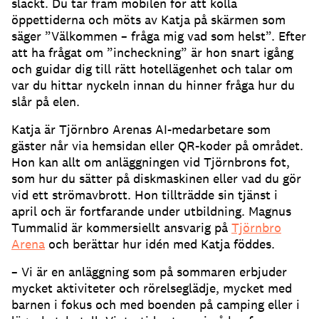
släckt.
Du tar fram mobilen för att kolla
öppettiderna och möts av Katja på skärmen som
säger ”Välkommen – fråga mig vad som helst”.
Efter
att ha frågat om ”incheckning” är hon snart igång
och guidar dig till rätt hotellägenhet och talar om
var du hittar nyckeln innan du hinner fråga hur du
slår på elen.
Katja är Tjörnbro Arenas AI-medarbetare som
gäster når via hemsidan eller QR-koder på området.
Hon kan allt om anläggningen vid Tjörnbrons fot,
som hur du sätter på diskmaskinen eller vad du gör
vid ett strömavbrott.
Hon tillträdde sin tjänst i
april och är fortfarande under utbildning.
Magnus
Tummalid är kommersiellt ansvarig på
Tjörnbro
Arena
och berättar hur idén med Katja föddes.
– Vi är en anläggning som på sommaren erbjuder
mycket aktiviteter och rörelseglädje, mycket med
barnen i fokus och med boenden på camping eller i