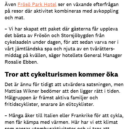
Även
Frösö Park Hotel
ser en växande efterfrågan
på resor där aktivitet kombineras med avkoppling
och mat.
– Vi har skapat ett paket där gästerna får uppleva
det bästa av Frösön och Storsjöbygden från
cykelsadeln under dagen, för att sedan varva ner i
vårt jämtländska spa och njuta av en tvårätters-
middag på kvällen, säger hotellets General Manager
Rosalie Ebben.
Tror att cykelturismen kommer öka
Det är ännu för tidigt att utvärdera satsningen, men
Mattias Wikner bedömer att den ligger rätt i tiden.
Målgruppen är främst aktiva familjer och
fritidscyklister, snarare än elitcyklister.
– Många åker till Italien eller Frankrike för att cykla,
men får kämpa med värmen. Här har vi ett klimat
som passar utomhusaktiviteter och vi tror att