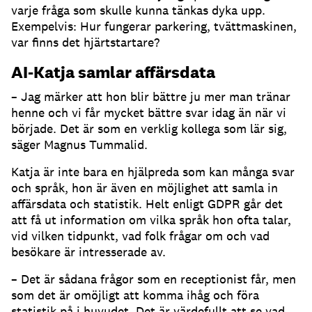
varje fråga som skulle kunna tänkas dyka upp.
Exempelvis: Hur fungerar parkering, tvättmaskinen,
var finns det hjärtstartare?
AI-Katja samlar affärsdata
– Jag märker att hon blir bättre ju mer man tränar
henne och vi får mycket bättre svar idag än när vi
började.
Det är som en verklig kollega som lär sig,
säger Magnus Tummalid.
Katja är inte bara en hjälpreda som kan många svar
och språk, hon är även en möjlighet att samla in
affärsdata och statistik.
Helt enligt GDPR går det
att få ut information om vilka språk hon ofta talar,
vid vilken tidpunkt, vad folk frågar om och vad
besökare är intresserade av.
– Det är sådana frågor som en receptionist får, men
som det är omöjligt att komma ihåg och föra
statistik på i huvudet.
Det är värdefullt att se vad