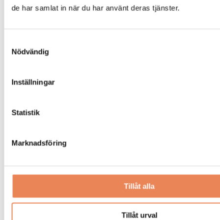
gästerna på Tjörnbro Arena
de har samlat in när du har använt deras tjänster.
Du kan läsa ett reportage om AI inom
besöksnäringen i senaste numret av Besöksliv –
affärsmagasinet för Sveriges roligaste näring
Samtyckesval
Nödvändig
sedan 1916. Alla medlemmar i Visita får ett
exemplar av magasinet per anläggning genom
sitt medlemskap.
Inställningar
Text: Henrik Emilson
redaktionen@besoksliv.se
Statistik
Dela artikeln:
Marknadsföring
Tillåt alla
Tillåt urval