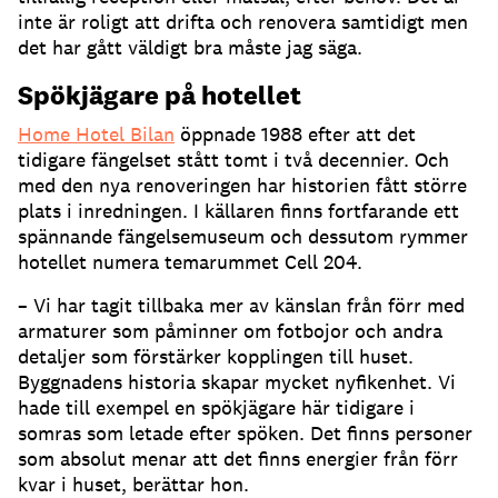
inte är roligt att drifta och renovera samtidigt men
det har gått väldigt bra måste jag säga.
Spökjägare på hotellet
Home Hotel Bilan
öppnade 1988 efter att det
tidigare fängelset stått tomt i två decennier. Och
med den nya renoveringen har historien fått större
plats i inredningen. I källaren finns fortfarande ett
spännande fängelsemuseum och dessutom rymmer
hotellet numera temarummet Cell 204.
– Vi har tagit tillbaka mer av känslan från förr med
armaturer som påminner om fotbojor och andra
detaljer som förstärker kopplingen till huset.
Byggnadens historia skapar mycket nyfikenhet. Vi
hade till exempel en spökjägare här tidigare i
somras som letade efter spöken. Det finns personer
som absolut menar att det finns energier från förr
kvar i huset, berättar hon.