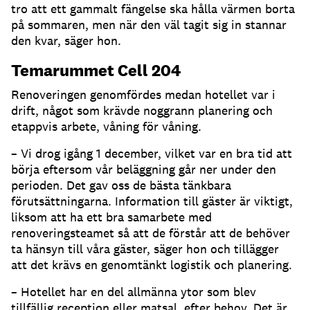
tro att ett gammalt fängelse ska hålla värmen borta
på sommaren, men när den väl tagit sig in stannar
den kvar, säger hon.
Temarummet Cell 204
Renoveringen genomfördes medan hotellet var i
drift, något som krävde noggrann planering och
etappvis arbete, våning för våning.
– Vi drog igång 1 december, vilket var en bra tid att
börja eftersom vår beläggning går ner under den
perioden. Det gav oss de bästa tänkbara
förutsättningarna. Information till gäster är viktigt,
liksom att ha ett bra samarbete med
renoveringsteamet så att de förstår att de behöver
ta hänsyn till våra gäster, säger hon och tillägger
att det krävs en genomtänkt logistik och planering.
– Hotellet har en del allmänna ytor som blev
tillfällig reception eller matsal, efter behov. Det är