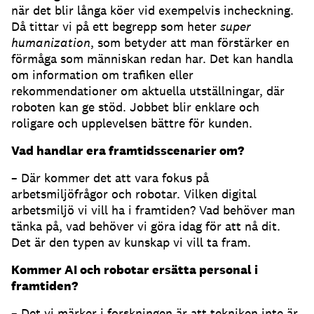
när det blir långa köer vid exempelvis incheckning.
Då tittar vi på ett begrepp som heter
super
humanization
, som betyder att man förstärker en
förmåga som människan redan har. Det kan handla
om information om trafiken eller
rekommendationer om aktuella utställningar, där
roboten kan ge stöd. Jobbet blir enklare och
roligare och upplevelsen bättre för kunden.
Vad handlar era framtidsscenarier om?
– Där kommer det att vara fokus på
arbetsmiljöfrågor och robotar. Vilken digital
arbetsmiljö vi vill ha i framtiden? Vad behöver man
tänka på, vad behöver vi göra idag för att nå dit.
Det är den typen av kunskap vi vill ta fram.
Kommer AI och robotar ersätta personal i
framtiden?
– Det vi märker i forskningen är att tekniken inte är