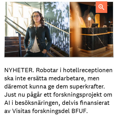
Professor Kristina Palm FOTO: Theresia Viska
FOTO:
Dylan Calluy / Unsplash
NYHETER. Robotar i hotellreceptionen
ska inte ersätta medarbetare, men
däremot kunna ge dem superkrafter.
Just nu pågår ett forskningsprojekt om
AI i besöksnäringen, delvis finansierat
av Visitas forskningsdel BFUF.