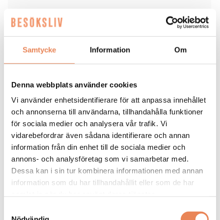
Byggnaden fungerade som Värmlands länsfängelse
mellan 1847 och 1968. Det unika fängelsemuseet i
källaren har bevarats och är fortsatt öppet för
besökare.
Samtycke
Information
Om
Denna webbplats använder cookies
Taggar
Vi använder enhetsidentifierare för att anpassa innehållet
HOME HOTEL BILAN
KARLSTAD
STRAWBERRY
och annonserna till användarna, tillhandahålla funktioner
för sociala medier och analysera vår trafik. Vi
vidarebefordrar även sådana identifierare och annan
information från din enhet till de sociala medier och
annons- och analysföretag som vi samarbetar med.
Dessa kan i sin tur kombinera informationen med annan
KAFÉ
|
5 augusti 2026
information som du har tillhandahållit eller som de har
samlat in när du har använt deras tjänster.
Anrika Stålboms konditori i
Samtyckesval
Nödvändig