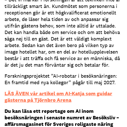
tillräckligt smart än. Kundmötet som personerna i
receptionen gör är ett högkvalificerat emotionellt
arbete, de läser hela tiden av och anpassar sig
utifrån gästens behov, som inte alltid är uttalade.
Det kan handla både om service och om att behöva
säga nej till en gäst. Det är ett väldigt komplext
arbete. Sedan kan det även bero på vilken typ av
image hotellet har, om en del av hotellupplevelsen
består i att träffa och få service av en människa, då
är det ju det man förväntar sig och betalar för.
Forskningsprojektet ”AI-robotar i besöksnäringen:
En framtid med nya kollegor” pågår till maj 2027.
LÄS ÄVEN vår artikel om AI-Katja som guidar
gästerna på Tjörnbro Arena
Du kan läsa ett reportage om AI inom
besöksnäringen i senaste numret av Besöksliv –
affärsmagasinet för Sveriges roligaste näring