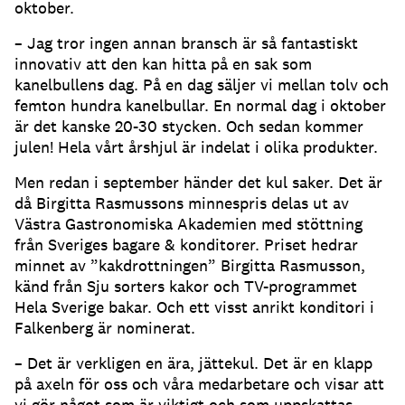
oktober.
– Jag tror ingen annan bransch är så fantastiskt
innovativ att den kan hitta på en sak som
kanelbullens dag. På en dag säljer vi mellan tolv och
femton hundra kanelbullar. En normal dag i oktober
är det kanske 20-30 stycken. Och sedan kommer
julen! Hela vårt årshjul är indelat i olika produkter.
Men redan i september händer det kul saker. Det är
då Birgitta Rasmussons minnespris delas ut av
Västra Gastronomiska Akademien med stöttning
från Sveriges bagare & konditorer. Priset hedrar
minnet av ”kakdrottningen” Birgitta Rasmusson,
känd från Sju sorters kakor och TV-programmet
Hela Sverige bakar. Och ett visst anrikt konditori i
Falkenberg är nominerat.
– Det är verkligen en ära, jättekul. Det är en klapp
på axeln för oss och våra medarbetare och visar att
vi gör något som är viktigt och som uppskattas.