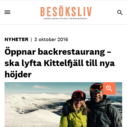
NYHETER
|
3 oktober 2016
Öppnar backrestaurang –
ska lyfta Kittelfjäll till nya
höjder
Antalet skidåkare i Kittelfjäll går mot nya höjder, två av
dem är Jens Fredriksson och frun Annika Fredriksson. För
att möta trycket investerar hans bolag Kålårado Invest ab
nu 12 miljoner kronor i en ny backrestaurang.