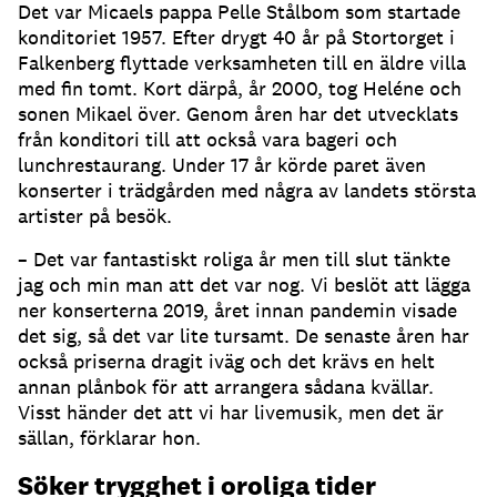
Det var Micaels pappa Pelle Stålbom som startade
konditoriet 1957. Efter drygt 40 år på Stortorget i
Falkenberg flyttade verksamheten till en äldre villa
med fin tomt. Kort därpå, år 2000, tog Heléne och
sonen Mikael över. Genom åren har det utvecklats
från konditori till att också vara bageri och
lunchrestaurang. Under 17 år körde paret även
konserter i trädgården med några av landets största
artister på besök.
– Det var fantastiskt roliga år men till slut tänkte
jag och min man att det var nog. Vi beslöt att lägga
ner konserterna 2019, året innan pandemin visade
det sig, så det var lite tursamt. De senaste åren har
också priserna dragit iväg och det krävs en helt
annan plånbok för att arrangera sådana kvällar.
Visst händer det att vi har livemusik, men det är
sällan, förklarar hon.
Söker trygghet i oroliga tider