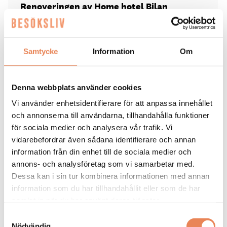
Renoveringen av Home hotel Bilan
Samtliga 73 hotellrum har totalrenoverats och
utrustats med modern komfortkyla.
Samtycke
Information
Om
Lobby, korridorer och restaurang har fått en total
genomgång med fokus på byggnadens
fängelsehistorik.
Denna webbplats använder cookies
Elbilsladdare har installerats i anslutning till hotellet.
Vi använder enhetsidentifierare för att anpassa innehållet
och annonserna till användarna, tillhandahålla funktioner
Byggnaden fungerade som Värmlands länsfängelse
för sociala medier och analysera vår trafik. Vi
mellan 1847 och 1968. Det unika fängelsemuseet i
vidarebefordrar även sådana identifierare och annan
källaren har bevarats och är fortsatt öppet för
information från din enhet till de sociala medier och
besökare.
annons- och analysföretag som vi samarbetar med.
Dessa kan i sin tur kombinera informationen med annan
information som du har tillhandahållit eller som de har
Taggar
samlat in när du har använt deras tjänster.
Samtyckesval
HOME HOTEL BILAN
KARLSTAD
STRAWBERRY
Nödvändig