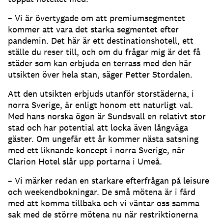
– Vi är övertygade om att premiumsegmentet
kommer att vara det starka segmentet efter
pandemin. Det här är ett destinationshotell, ett
ställe du reser till, och om du frågar mig är det få
städer som kan erbjuda en terrass med den här
utsikten över hela stan, säger Petter Stordalen.
Att den utsikten erbjuds utanför storstäderna, i
norra Sverige, är enligt honom ett naturligt val.
Med hans norska ögon är Sundsvall en relativt stor
stad och har potential att locka även långväga
gäster. Om ungefär ett år kommer nästa satsning
med ett liknande koncept i norra Sverige, när
Clarion Hotel slår upp portarna i Umeå.
– Vi märker redan en starkare efterfrågan på leisure
och weekendbokningar. De små mötena är i färd
med att komma tillbaka och vi väntar oss samma
sak med de större mötena nu när restriktionerna