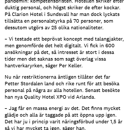
pandemin: kompetensbristen. Hotellen skriker efter
duktig personal, och högst skriker de efter kockar.
På Clarion Hotel i Sundsvall har man dock lyckats
tillsätta en personalstyrka på 70 personer, som
dessutom utgörs av 25 olika nationaliteter.
– Vi testade ett beprövat koncept med talangjakter,
men genomförde det helt digitalt. Vi fick in 600
ansökningar på det, så intresset är stort i dessa
tider men det saknas som sagt överlag vissa
hantverkaryrken, säger Per Keller.
Nu när restriktionerna äntligen tillåter det far
Petter Stordalen land och rike runt för att besöka
personal på några av alla hotellen. Senast besökte
han nya Quality Hotel XPO vid Arlanda.
– Jag får en massa energi av det. Det finns mycket
glädje och alla är taggade på att öppna upp igen.
Det har ju i princip varit näringsförbud under 1,5 år
så vi har mycket ta igen, säger han.