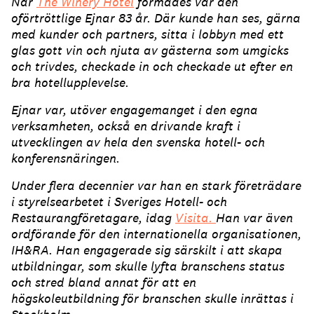
När
The Winery Hotel
formades var den
oförtröttlige Ejnar 83 år. Där kunde han ses, gärna
med kunder och partners, sitta i lobbyn med ett
glas gott vin och njuta av gästerna som umgicks
och trivdes, checkade in och checkade ut efter en
bra hotellupplevelse.
Ejnar var, utöver engagemanget i den egna
verksamheten, också en drivande kraft i
utvecklingen av hela den svenska hotell- och
konferensnäringen.
Under flera decennier var han en stark företrädare
i styrelsearbetet i Sveriges Hotell- och
Restaurangföretagare, idag
Visita.
Han var även
ordförande för den internationella organisationen,
IH&RA. Han engagerade sig särskilt i att skapa
utbildningar, som skulle lyfta branschens status
och stred bland annat för att en
högskoleutbildning för branschen skulle inrättas i