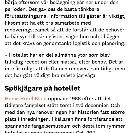
börja eftersom vår beläggning går ner under den
perioden. Det gav oss de bästa tänkbara
förutsättningarna. Information till gäster är viktigt,
liksom att ha ett bra samarbete med
renoveringsteamet så att de förstår att de behöver
ta hänsyn till våra gäster, säger hon och tillägger
att det krävs en genomtänkt logistik och planering.
– Hotellet har en del allmänna ytor som blev
tillfällig reception eller matsal, efter behov. Det är
inte är roligt att drifta och renovera samtidigt men
det har gått väldigt bra måste jag säga.
Spökjägare på hotellet
Home Hotel Bilan
öppnade 1988 efter att det
tidigare fängelset stått tomt i två decennier. Och
med den nya renoveringen har historien fått större
plats i inredningen. I källaren finns fortfarande ett
spännande fängelsemuseum och dessutom rymmer
hotellet numera temarummet Cell 204.