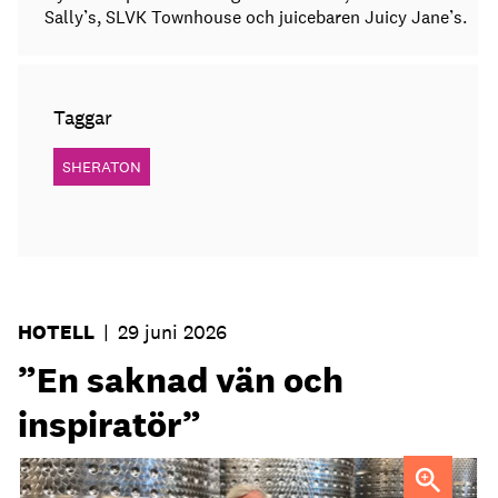
Sally’s, SLVK Townhouse och juicebaren Juicy Jane’s.
Taggar
SHERATON
HOTELL
|
29 juni 2026
”En saknad vän och
inspiratör”
Ejnar Söder var en drivande kraft i den svenska