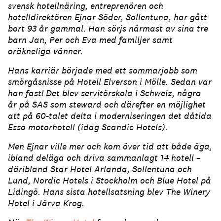
svensk hotellnäring, entreprenören och
hotelldirektören Ejnar Söder, Sollentuna, har gått
bort 93 år gammal. Han sörjs närmast av sina tre
barn Jan, Per och Eva med familjer samt
oräkneliga vänner.
Hans karriär började med ett sommarjobb som
smörgåsnisse på Hotell Elverson i Mölle. Sedan var
han fast! Det blev servitörskola i Schweiz, några
år på SAS som steward och därefter en möjlighet
att på 60-talet delta i moderniseringen det dåtida
Esso motorhotell (idag Scandic Hotels).
Men Ejnar ville mer och kom över tid att både äga,
ibland deläga och driva sammanlagt 14 hotell –
däribland Star Hotel Arlanda, Sollentuna och
Lund, Nordic Hotels i Stockholm och Blue Hotel på
Lidingö. Hans sista hotellsatsning blev The Winery
Hotel i Järva Krog.