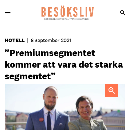
HOTELL
|
6 september 2021
”Premiumsegmentet
kommer att vara det starka
segmentet”
Petter Stordalen har siktet inställt på nya storsatsningar i
norra Sverige efter pandemin.
Foto: Ulrika Åberg