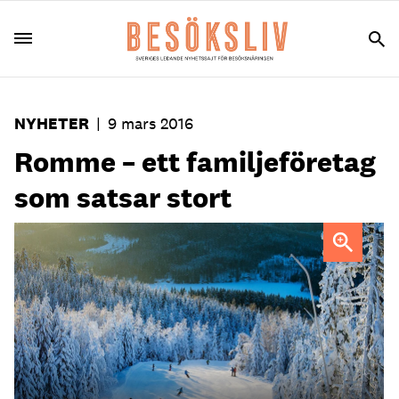
NYHETER
|
9 mars 2016
Romme – ett familjeföretag
som satsar stort
Anläggningen har gått från 14 000 besökare i januari 1988
till 66 000 besökare samma period i år.