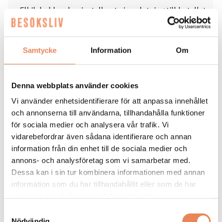
Elbilsladdare har installerats i anslutning till hotellet.
Byggnaden fungerade som Värmlands länsfängelse
mellan 1847 och 1968. Det unika fängelsemuseet i
Samtycke
Information
Om
källaren har bevarats och är fortsatt öppet för
besökare.
Denna webbplats använder cookies
Vi använder enhetsidentifierare för att anpassa innehållet
Taggar
och annonserna till användarna, tillhandahålla funktioner
för sociala medier och analysera vår trafik. Vi
HOME HOTEL BILAN
KARLSTAD
STRAWBERRY
vidarebefordrar även sådana identifierare och annan
information från din enhet till de sociala medier och
annons- och analysföretag som vi samarbetar med.
Dessa kan i sin tur kombinera informationen med annan
information som du har tillhandahållit eller som de har
samlat in när du har använt deras tjänster.
KAFÉ
|
5 augusti 2026
Samtyckesval
Nödvändig