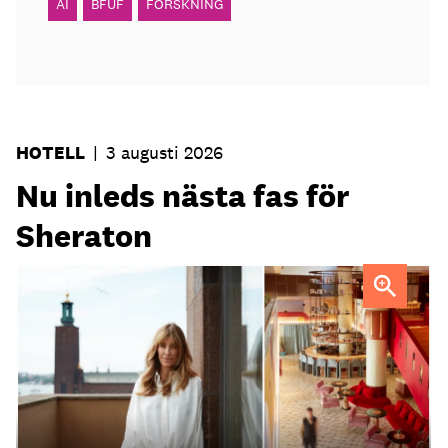
AI
BFUF
FORSKNING
HOTELL
|
3 augusti 2026
Nu inleds nästa fas för
Sheraton
Elin Roquet