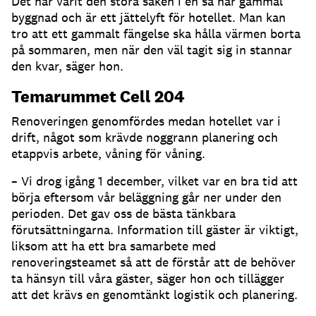
Det har varit den stora saken i en så här gammal
byggnad och är ett jättelyft för hotellet. Man kan
tro att ett gammalt fängelse ska hålla värmen borta
på sommaren, men när den väl tagit sig in stannar
den kvar, säger hon.
Temarummet Cell 204
Renoveringen genomfördes medan hotellet var i
drift, något som krävde noggrann planering och
etappvis arbete, våning för våning.
– Vi drog igång 1 december, vilket var en bra tid att
börja eftersom vår beläggning går ner under den
perioden. Det gav oss de bästa tänkbara
förutsättningarna. Information till gäster är viktigt,
liksom att ha ett bra samarbete med
renoveringsteamet så att de förstår att de behöver
ta hänsyn till våra gäster, säger hon och tillägger
att det krävs en genomtänkt logistik och planering.