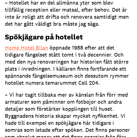
– Hotellet har en del allmänna ytor som blev
tillfällig reception eller matsal, efter behov. Det är
inte är roligt att drifta och renovera samtidigt men
det har gått väldigt bra måste jag säga.
Spökjägare på hotellet
Home Hotel Bilan
öppnade 1988 efter att det
tidigare fängelset stått tomt i två decennier. Och
med den nya renoveringen har historien fått större
plats i inredningen. I källaren finns fortfarande ett
spännande fängelsemuseum och dessutom rymmer
hotellet numera temarummet Cell 204.
– Vi har tagit tillbaka mer av känslan från förr med
armaturer som påminner om fotbojor och andra
detaljer som förstärker kopplingen till huset.
Byggnadens historia skapar mycket nyfikenhet. Vi
hade till exempel en spökjägare här tidigare i
somras som letade efter spöken. Det finns personer
som absolut menar att det finns energier från förr