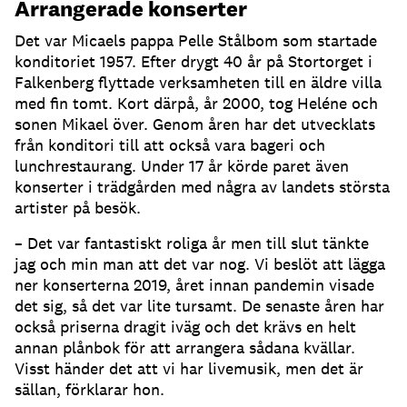
Arrangerade konserter
Det var Micaels pappa Pelle Stålbom som startade
konditoriet 1957. Efter drygt 40 år på Stortorget i
Falkenberg flyttade verksamheten till en äldre villa
med fin tomt. Kort därpå, år 2000, tog Heléne och
sonen Mikael över. Genom åren har det utvecklats
från konditori till att också vara bageri och
lunchrestaurang. Under 17 år körde paret även
konserter i trädgården med några av landets största
artister på besök.
– Det var fantastiskt roliga år men till slut tänkte
jag och min man att det var nog. Vi beslöt att lägga
ner konserterna 2019, året innan pandemin visade
det sig, så det var lite tursamt. De senaste åren har
också priserna dragit iväg och det krävs en helt
annan plånbok för att arrangera sådana kvällar.
Visst händer det att vi har livemusik, men det är
sällan, förklarar hon.