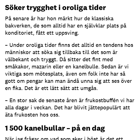
Söker trygghet i oroliga tider
På senare år har hon märkt hur de klassiska
bakverken, de som alltid har en självklar plats på
konditoriet, fått ett uppsving.
– Under oroliga tider finns det alltid en tendens hos
människor att söka sig tillbaka till det som är
välbekant och tryggt. Då sitter det fint med
småkakor, mazarin eller en kanelbulle. Sedan är vi
viktiga som mötesplats, även om folk inte har så
gott om pengar kan man ändå unna sig att ses över
en fika. Det är ett lätt sätt att umgås.
– En stor sak de senaste åren är frukostbuffén vi har
alla dagar i veckan. Det har blivit jättepopulärt att
äta frukosten hos oss.
1 500 kanelbullar – på en dag
När jag frågar om vad som sker i höst är det ett