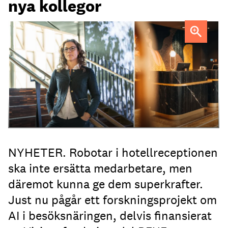
nya kollegor
Professor Kristina Palm FOTO: Theresia Viska
FOTO:
Dylan Calluy / Unsplash
NYHETER. Robotar i hotellreceptionen
ska inte ersätta medarbetare, men
däremot kunna ge dem superkrafter.
Just nu pågår ett forskningsprojekt om
AI i besöksnäringen, delvis finansierat