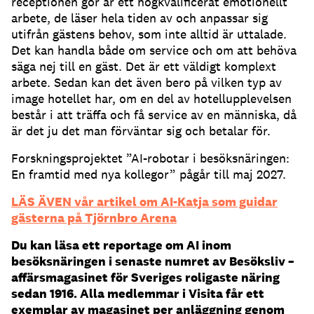
receptionen gör är ett högkvalificerat emotionellt
arbete, de läser hela tiden av och anpassar sig
utifrån gästens behov, som inte alltid är uttalade.
Det kan handla både om service och om att behöva
säga nej till en gäst. Det är ett väldigt komplext
arbete. Sedan kan det även bero på vilken typ av
image hotellet har, om en del av hotellupplevelsen
består i att träffa och få service av en människa, då
är det ju det man förväntar sig och betalar för.
Forskningsprojektet ”AI-robotar i besöksnäringen:
En framtid med nya kollegor” pågår till maj 2027.
LÄS ÄVEN vår artikel om AI-Katja som guidar
gästerna på Tjörnbro Arena
Du kan läsa ett reportage om AI inom
besöksnäringen i senaste numret av Besöksliv –
affärsmagasinet för Sveriges roligaste näring
sedan 1916. Alla medlemmar i Visita får ett
exemplar av magasinet per anläggning genom