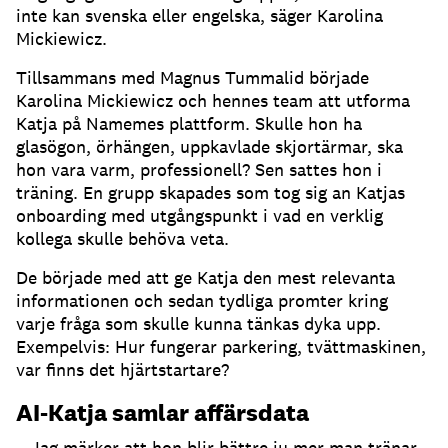
inte kan svenska eller engelska, säger Karolina
Mickiewicz.
Tillsammans med Magnus Tummalid började
Karolina Mickiewicz och hennes team att utforma
Katja på Namemes plattform.
Skulle hon ha
glasögon, örhängen, uppkavlade skjortärmar, ska
hon vara varm, professionell?
Sen sattes hon i
träning.
En grupp skapades som tog sig an Katjas
onboarding med utgångspunkt i vad en verklig
kollega skulle behöva veta.
De började med att ge Katja den mest relevanta
informationen och sedan tydliga promter kring
varje fråga som skulle kunna tänkas dyka upp.
Exempelvis: Hur fungerar parkering, tvättmaskinen,
var finns det hjärtstartare?
AI-Katja samlar affärsdata
– Jag märker att hon blir bättre ju mer man tränar