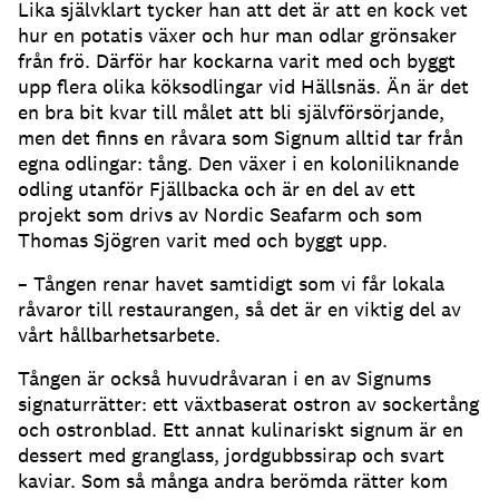
Lika självklart tycker han att det är att en kock vet
hur en potatis växer och hur man odlar grönsaker
från frö. Därför har kockarna varit med och byggt
upp flera olika köksodlingar vid Hällsnäs. Än är det
en bra bit kvar till målet att bli självförsörjande,
men det finns en råvara som Signum alltid tar från
egna odlingar: tång. Den växer i en koloniliknande
odling utanför Fjällbacka och är en del av ett
projekt som drivs av Nordic Seafarm och som
Thomas Sjögren varit med och byggt upp.
– Tången renar havet samtidigt som vi får lokala
råvaror till restaurangen, så det är en viktig del av
vårt hållbarhetsarbete.
Tången är också huvudråvaran i en av Signums
signaturrätter: ett växtbaserat ostron av sockertång
och ostronblad. Ett annat kulinariskt signum är en
dessert med granglass, jordgubbssirap och svart
kaviar. Som så många andra berömda rätter kom