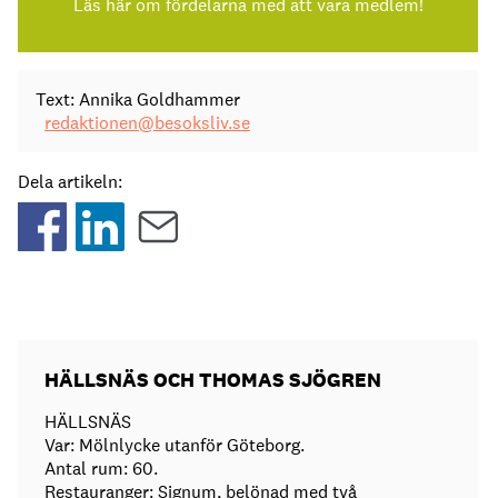
Läs här om fördelarna med att vara medlem!
Text: Annika Goldhammer
redaktionen@besoksliv.se
Dela artikeln:
HÄLLSNÄS OCH THOMAS SJÖGREN
HÄLLSNÄS
Var: Mölnlycke utanför Göteborg.
Antal rum: 60.
Restauranger: Signum, belönad med två