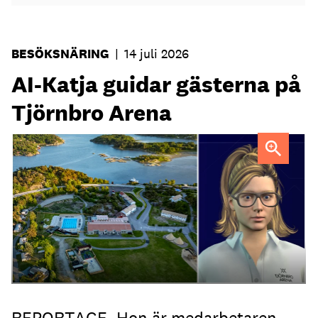
BESÖKSNÄRING
|
14 juli 2026
AI-Katja guidar gästerna på
Tjörnbro Arena
AI-medarbetaren Katja tillträdde i tjänst i april.
REPORTAGE. Hon är medarbetaren