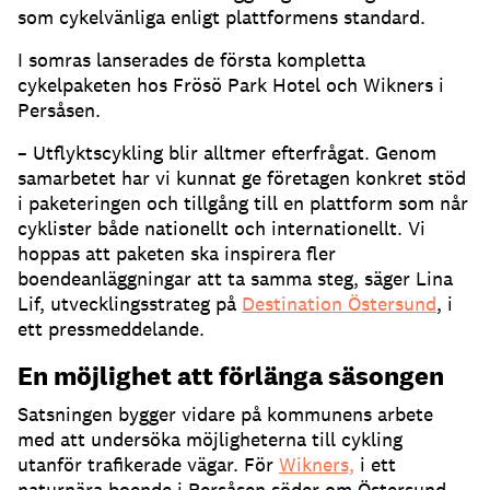
som cykelvänliga enligt plattformens standard.
I somras lanserades de första kompletta
cykelpaketen hos Frösö Park Hotel och Wikners i
Persåsen.
– Utflyktscykling blir alltmer efterfrågat. Genom
samarbetet har vi kunnat ge företagen konkret stöd
i paketeringen och tillgång till en plattform som når
cyklister både nationellt och internationellt. Vi
hoppas att paketen ska inspirera fler
boendeanläggningar att ta samma steg, säger Lina
Lif, utvecklingsstrateg på
Destination Östersund
, i
ett pressmeddelande.
En möjlighet att förlänga säsongen
Satsningen bygger vidare på kommunens arbete
med att undersöka möjligheterna till cykling
utanför trafikerade vägar. För
Wikners,
i ett
naturnära boende i Persåsen söder om Östersund,