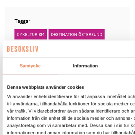
Taggar
CYKELTURISM
DESTINATION ÖSTERSUND
FRÖSÖ PARK HOTEL
WIKNERS I PERSÅSEN
Samtycke
Information
Denna webbplats använder cookies
BESÖKSNÄRING
|
4 augusti 2026
Vi använder enhetsidentifierare för att anpassa innehållet o
AI-robotar: En framtid med
till användarna, tillhandahålla funktioner för sociala medier 
vår trafik. Vi vidarebefordrar även sådana identifierare och 
nya kollegor
information från din enhet till de sociala medier och annons- 
analysföretag som vi samarbetar med. Dessa kan i sin tur 
Professor Kristina Palm FOTO: Theresia Viska
FOTO:
informationen med annan information som du har tillhandahåll