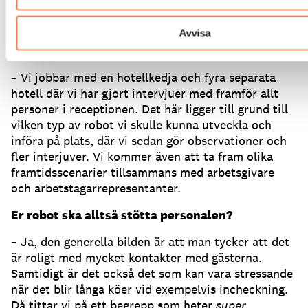
Karlstads universitet och projektledare för ”AI-
robotar i besöksnäringen: En framtid med nya
kollegor”. Hon berättar att de just nu gör
Avvisa
fältexperiment i studien kring AI-robotar.
– Vi jobbar med en hotellkedja och fyra separata
hotell där vi har gjort intervjuer med framför allt
personer i receptionen. Det här ligger till grund till
vilken typ av robot vi skulle kunna utveckla och
införa på plats, där vi sedan gör observationer och
fler interjuver. Vi kommer även att ta fram olika
framtidsscenarier tillsammans med arbetsgivare
och arbetstagarrepresentanter.
Er robot ska alltså stötta personalen?
– Ja, den generella bilden är att man tycker att det
är roligt med mycket kontakter med gästerna.
Samtidigt är det också det som kan vara stressande
när det blir långa köer vid exempelvis incheckning.
Då tittar vi på ett begrepp som heter
super