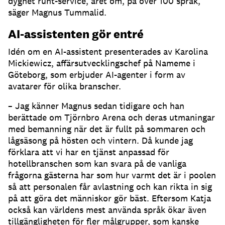
dygnet runt-service, året om, på över 100 språk,
säger Magnus Tummalid.
AI-assistenten gör entré
Idén om en AI-assistent presenterades av Karolina
Mickiewicz, affärsutvecklingschef på Nameme i
Göteborg, som erbjuder AI-agenter i form av
avatarer för olika branscher.
– Jag känner Magnus sedan tidigare och han
berättade om Tjörnbro Arena och deras utmaningar
med bemanning när det är fullt på sommaren och
lågsäsong på hösten och vintern.
Då kunde jag
förklara att vi har en tjänst anpassad för
hotellbranschen som kan svara på de vanliga
frågorna gästerna har som hur varmt det är i poolen
så att personalen får avlastning och kan rikta in sig
på att göra det människor gör bäst.
Eftersom Katja
också kan världens mest använda språk ökar även
tillgängligheten för fler målgrupper, som kanske