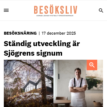
BESÖKSNÄRING
|
17 december 2025
Ständig utveckling är
Sjögrens signum
"Hade jag drivit det här landet hade jag sänkt momsen på
lokala råvaror", säger Thomas Sjögren, som driver fyra
krogar.
FOTO: Ellika Henriksson