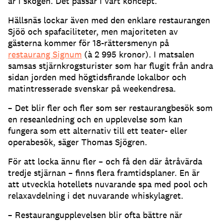
är i skogen. Det passar i vårt koncept.
Hällsnäs lockar även med den enklare restaurangen
Sjöö och spafaciliteter, men majoriteten av
gästerna kommer för 18-rättersmenyn på
restaurang Signum
(à 2 995 kronor). I matsalen
samsas stjärnkrogsturister som har flugit från andra
sidan jorden med högtidsfirande lokalbor och
matintresserade svenskar på weekendresa.
– Det blir fler och fler som ser restaurangbesök som
en reseanledning och en upplevelse som kan
fungera som ett alternativ till ett teater- eller
operabesök, säger Thomas Sjögren.
För att locka ännu fler – och få den där åtråvärda
tredje stjärnan – finns flera framtidsplaner. En är
att utveckla hotellets nuvarande spa med pool och
relaxavdelning i det nuvarande whiskylagret.
– Restaurangupplevelsen blir ofta bättre när