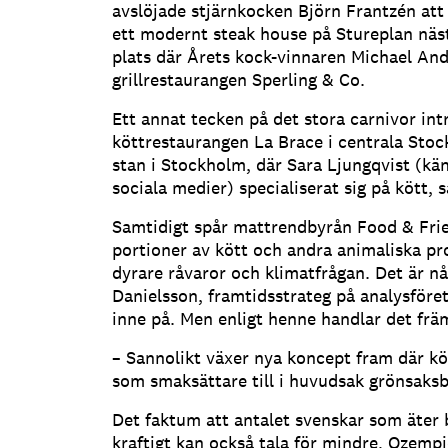
avslöjade stjärnkocken Björn Frantzén at
ett modernt steak house på Stureplan näs
plats där Årets kock-vinnaren Michael An
grillrestaurangen Sperling & Co.
Ett annat tecken på det stora carnivor in
köttrestaurangen La Brace i centrala Sto
stan i Stockholm, där Sara Ljungqvist (k
sociala medier) specialiserat sig på kött,
Samtidigt spår mattrendbyrån Food & Frien
portioner av kött och andra animaliska pr
dyrare råvaror och klimatfrågan. Det är 
Danielsson, framtidsstrateg på analysföre
inne på. Men enligt henne handlar det fr
– Sannolikt växer nya koncept fram där köt
som smaksättare till i huvudsak grönsaksb
Det faktum att antalet svenskar som äter
kraftigt kan också tala för mindre, Ozemp