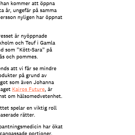
t han kommer att öppna
ta år, ungefär på samma
dersson nyligen har öppnat
tresset är nyöppnade
ckholm och Teuf i Gamla
änd som ”Kött-Sara” på
 sås och pommes.
ds att vi får se mindre
odukter på grund av
något som även Johanna
taget
Kairos Future
, är
ämst om hälsomedvetenhet.
tet spelar en viktig roll
aserade rätter.
 bantningsmedicin har ökat
icanpassade portioner,