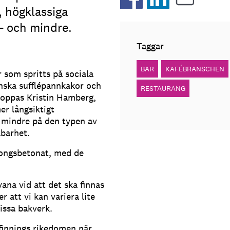
, högklassiga
– och mindre.
Taggar
BAR
KAFÉBRANSCHEN
r som spritts på sociala
nska sufflépannkakor och
RESTAURANG
 hoppas Kristin Hamberg,
er långsiktigt
r mindre på den typen av
lbarhet.
songsbetonat, med de
ana vid att det ska finnas
 att vi kan variera lite
issa bakverk.
finnings rikedomen när