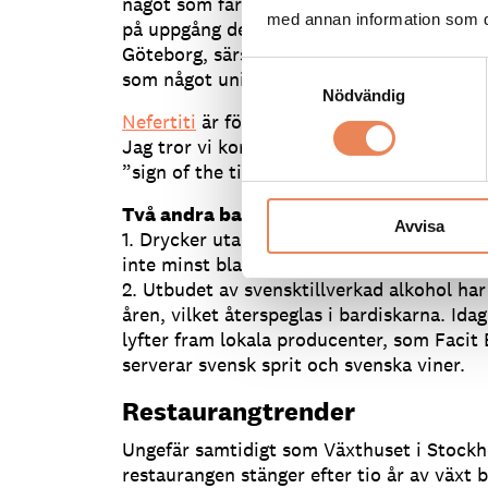
något som får en att sakta ner. Samtidigt h
med annan information som du 
på uppgång de senaste åren. Jag tror att de
Göteborg, särskilt de som är musikintress
Samtyckesval
som något unikt som de vill besöka.
Nödvändig
Nefertiti
är först i Sverige med att använd
Jag tror vi kommer få se många fler liknan
”sign of the times”, säger Mattias Lundin.
Två andra bartrender
Avvisa
1. Drycker utan eller med låg halt av alkoho
inte minst bland unga.
2. Utbudet av svensktillverkad alkohol har
åren, vilket återspeglas i bardiskarna. Idag
lyfter fram lokala producenter, som Facit
serverar svensk sprit och svenska viner.
Restaurangtrender
Ungefär samtidigt som Växthuset i Stock
restaurangen stänger efter tio år av växt b