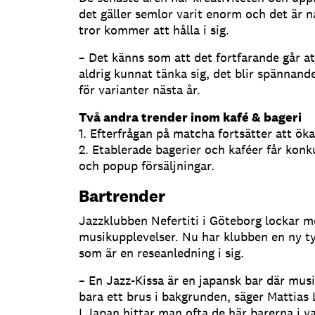
det gäller semlor varit enorm och det är
tror kommer att hålla i sig.
– Det känns som att det fortfarande går at
aldrig kunnat tänka sig, det blir spännan
för varianter nästa år.
Två andra trender inom kafé & bageri
1. Efterfrågan på matcha fortsätter att öka
2. Etablerade bagerier och kaféer får ko
och popup försäljningar.
Bartrender
Jazzklubben Nefertiti i Göteborg lockar m
musikupplevelser. Nu har klubben en ny ty
som är en reseanledning i sig.
– En Jazz-Kissa är en japansk bar där musi
bara ett brus i bakgrunden, säger Mattias 
I Japan hittar man ofta de här barerna 