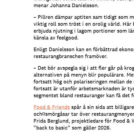
menar Johanna Danielsson.
– Pillren dämpar aptiten sam tidigt som m
viktig roll som tröst i en orolig värld. Här
erbjuda njutning i lagom portioner som l
känsla av feelgood.
Enligt Danielsson kan en förbättrad ekono
restaurangbranschen framöver.
– Det bör avspegla sig i att fler går på kr
alternativen på menyn blir populärare. Me
fortsatt hög och polariseringen mellan d
fortsatt är utanför arbetsmarknaden är tyd
segmentet bland restauranger kan få det fo
Food & Friends
spår å sin sida att billigar
och¤smörgåsar tar över restaurangmenyern
Frida Berglund, projektledare för Food & 
”back to basic” som gäller 2026.