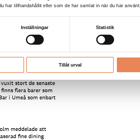
ar intresset för vinyl varit
har tillhandahållit eller som de har samlat in när du har använt 
t finns turister i
erade, som ser det här
Inställningar
Statistik
a begreppet Jazz-Kissa. –
de barer framöver, det är
Tillåt urval
l efterfrågas allt mer,
 vuxit stort de senaste
 finns flera barer som
 Bar i Umeå som enbart
holm meddelade att
aserad fine dining