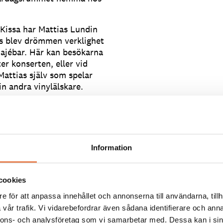
Kissa har Mattias Lundin
s blev drömmen verklighet
oajébar. Här kan besökarna
ter konserten, eller vid
 Mattias själv som spelar
in andra vinylälskare.
las i sin helhet, vilket
e än den som många är
a på Spotify som väljer
Information
 här typen av
cookies
emma och har dåligt
e för att anpassa innehållet och annonserna till användarna, tillh
mobilen. De vill hitta
vår trafik. Vi vidarebefordrar även sådana identifierare och anna
 av upplevelse, gärna
nnons- och analysföretag som vi samarbetar med. Dessa kan i sin