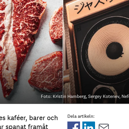
Foto: Kristin Hamberg, Sergey Kotenev, Nefe
s kaféer, barer och
Dela artikeln:
ar spanat framåt