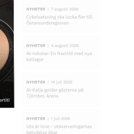
NYHETER
|
7 augusti 2026
Cykelsatsning ska locka fler till
Östersundsregionen
NYHETER
|
4 augusti 2026
AI-robotar: En framtid med nya
kollegor
NYHETER
|
14 juli 2026
AI-Katja guidar gästerna på
Tjörnbro Arena
rtiti
NYHETER
|
1 juli 2026
Ute är inne – uteserveringarnas
betydelse ökar