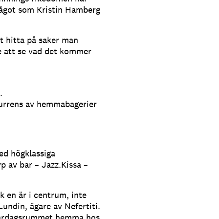
 något som Kristin Hamberg
t hitta på saker man
de att se vad det kommer
.
nkurrens av hemmabagerier
ed högklassiga
p av bar – Jazz.Kissa –
k en är i centrum, inte
Lundin, ägare av Nefertiti.
i vardagsrummet hemma hos