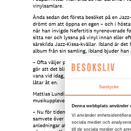
vinylsamlare.
Ända sedan det första besöket på en Jazz-
drömt om att öppna en egen – och i hösta
när han invigde Nefertitis nyrenoverade f
sitta ner och lyssna på vinyl innan eller ef
särskilda Jazz-Kissa-kvällar. Ibland är det
album från sin samling, ibland bjuder han 
– Ofta väljer personen ut sex album som spe
gör att det blir en annan typ av lyssnand
vana vid idag, när det ofta är algoritmern
låtar åt en.
Samtycke
Mattias Lundin tror att efterfrågan på den
musikupplevelser kommer att växa.
Denna webbplats använder 
– Nu för tiden är det många som ligger h
Vi använder enhetsidentifierar
samvete över att de ligger och skrollar på 
sociala medier och analysera 
anledningar att bryta det och få någon typ
till de sociala medier och a