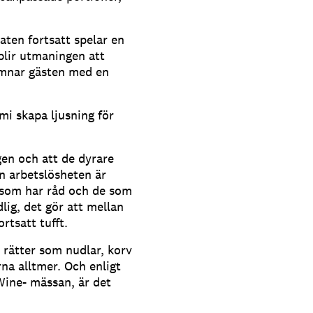
aten fortsatt spelar en
 blir utmaningen att
ämnar gästen med en
mi skapa ljusning för
ogen och att de dyrare
n arbetslösheten är
e som har råd och de som
lig, det gör att mellan
rtsatt tufft.
e rätter som nudlar, korv
a alltmer. Och enligt
Wine- mässan, är det