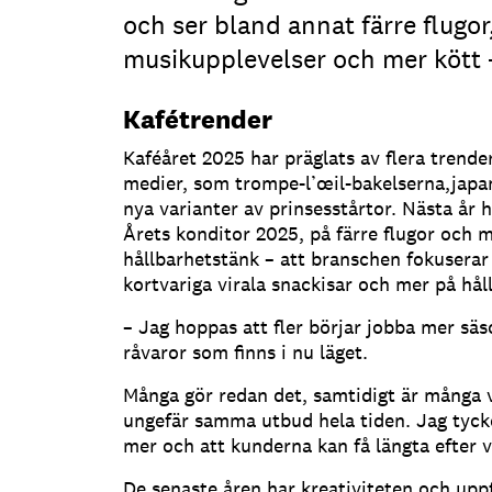
och ser bland annat färre flugor
musikupplevelser och mer kött 
Kafétrender
Kaféåret 2025 har präglats av flera trende
medier, som trompe-l’œil-bakelserna,japa
nya varianter av prinsesstårtor. Nästa år
Årets konditor 2025, på färre flugor och m
hållbarhetstänk – att branschen fokusera
kortvariga virala snackisar och mer på hål
– Jag hoppas att fler börjar jobba mer sä
råvaror som finns i nu läget.
Många gör redan det, samtidigt är många v
ungefär samma utbud hela tiden. Jag tycker
mer och att kunderna kan få längta efter v
De senaste åren har kreativiteten och upp