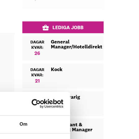
LEDIGA JOBB
General
DAGAR
Manager/Hotelldirektör
KVAR:
26
Kock
DAGAR
KVAR:
21
Säljansvarig
DAGAR
KVAR:
22
Restaurant &
Om
DAGAR
Banquet Manager
KVAR:
12