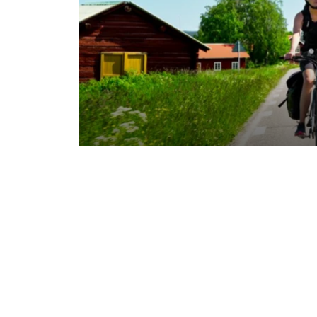
NYHETER. Under sommaren lans
cykelpaketen inom Destination
satsning på cykelturism. Samar
Park Hotel och Wikners i Persåse
upptäcka regionen.