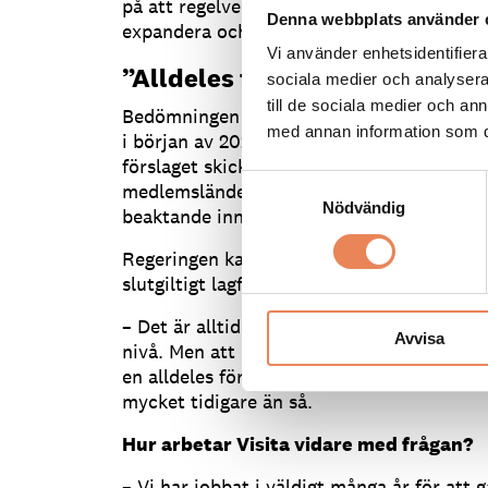
på att regelverket ska bli verklighet och 
Denna webbplats använder 
expandera och anställa fler, inte minst på
Vi använder enhetsidentifierar
”Alldeles för lång väntan”
sociala medier och analysera 
till de sociala medier och a
Bedömningen från regeringshåll är att lagä
med annan information som du 
i början av 2025 – om inte en EU-process d
förslaget skickats till EU-kommissionen för
Samtyckesval
medlemsländerna lämna sina synpunkter s
Nödvändig
beaktande innan de uttalar hur de ser på f
Regeringen kan därefter vid behov göra ju
slutgiltigt lagförslag läggs fram för riksda
– Det är alltid svårt att säga exakt hur lå
Avvisa
nivå. Men att ha ett förslag som kan träda 
en alldeles för lång väntan. Vi behöver ett
mycket tidigare än så.
Hur arbetar Visita vidare med frågan?
– Vi har jobbat i väldigt många år för att g