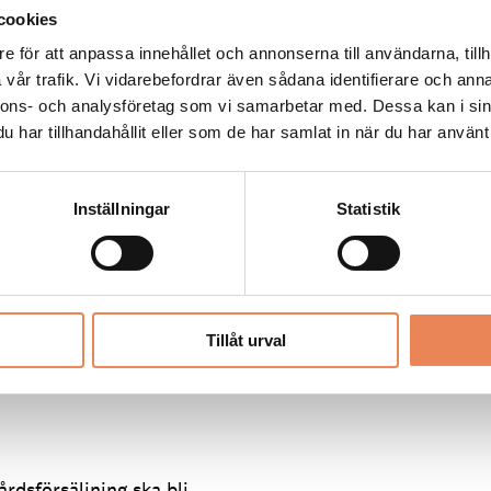
behöver det för att kunna
cookies
 landsbygden, säger han.
e för att anpassa innehållet och annonserna till användarna, tillh
vår trafik. Vi vidarebefordrar även sådana identifierare och anna
nnons- och analysföretag som vi samarbetar med. Dessa kan i sin
ndringen kan träda i kraft
har tillhandahållit eller som de har samlat in när du har använt 
rar ut på tiden. När
 så kallad notifiering kan
om sedan EU tar i
Inställningar
Statistik
örslaget.
steringar innan ett
gens beslut.
ng tid processen tar på EU-
Tillåt urval
i kraft först 2025 innebär
 regelverk som börjar gälla
årdsförsäljning ska bli