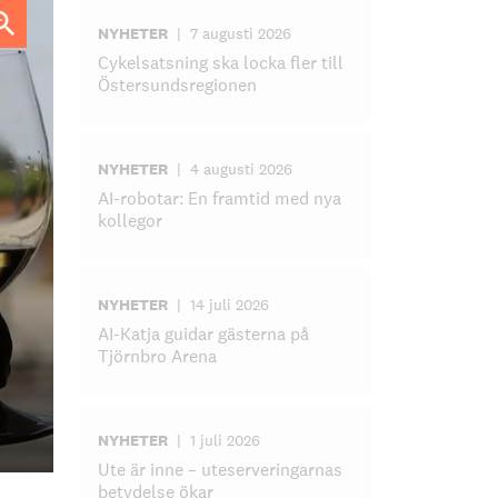
NYHETER
|
7 augusti 2026
Cykelsatsning ska locka fler till
Östersundsregionen
NYHETER
|
4 augusti 2026
AI-robotar: En framtid med nya
kollegor
NYHETER
|
14 juli 2026
AI-Katja guidar gästerna på
Tjörnbro Arena
NYHETER
|
1 juli 2026
Ute är inne – uteserveringarnas
betydelse ökar