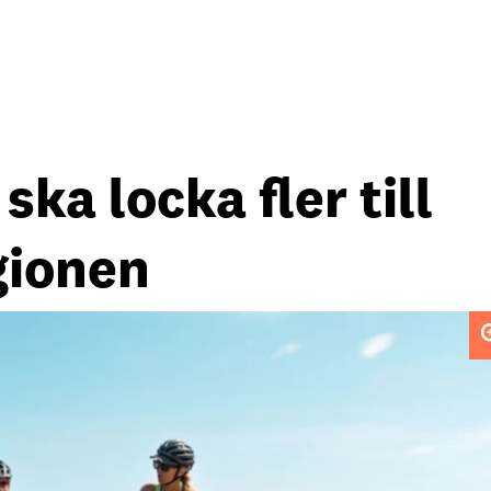
ka locka fler till
gionen