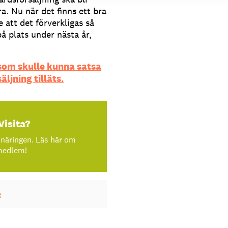
a. Nu när det finns ett bra
e att det förverkligas så
på plats under nästa år,
som skulle kunna satsa
ljning tilläts.
Visita?
snäringen. Läs här om
 medlem!
e