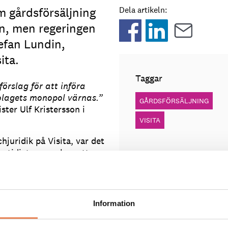
m gårdsförsäljning
Dela artikeln:
n, men regeringen
efan Lundin,
ita.
Taggar
örslag för att införa
olagets monopol värnas.”
GÅRDSFÖRSÄLJNING
ster Ulf Kristersson i
VISITA
hjuridik på Visita, var det
samtidigt menar han att
ch utredningen med förslag
21. Nu är det oerhört
Information
et behövs ett konkret
av företag där ute väntar