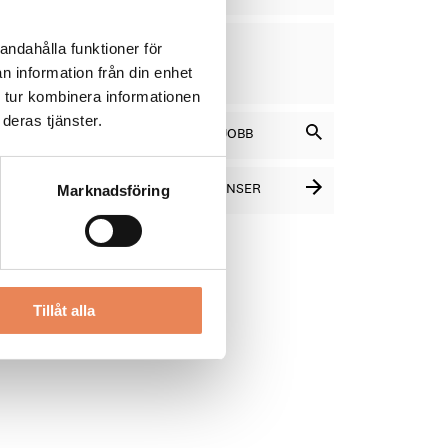
VD
DAGAR
andahålla funktioner för
KVAR:
n information från din enhet
11
 tur kombinera informationen
deras tjänster.
SÖK BLAND LEDIGA JOBB
SE FLER PLATSANNONSER
Marknadsföring
Tillåt alla