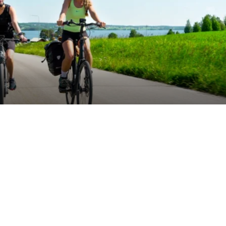
FOTO: Destination Öste
erades de första
Dela artikeln:
 Östersunds
betet med Frösö
n ska få fler att
Taggar