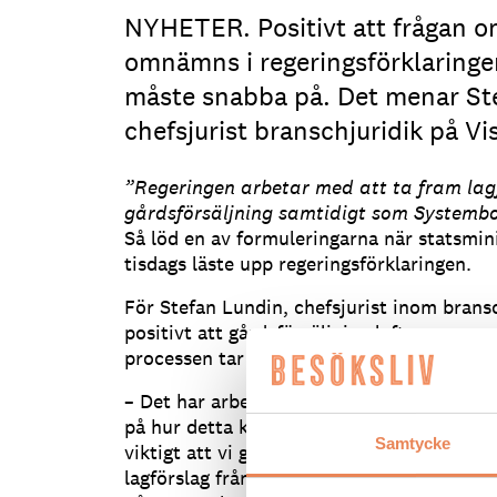
NYHETER. Positivt att frågan o
omnämns i regeringsförklaringe
måste snabba på. Det menar St
chefsjurist branschjuridik på Vis
”Regeringen arbetar med att ta fram lagf
gårdsförsäljning samtidigt som Systemb
Så löd en av formuleringarna när statsmini
tisdags läste upp regeringsförklaringen.
För Stefan Lundin, chefsjurist inom bransc
positivt att gårdsförsäljning lyftes, men 
processen tar alldeles för lång tid.
– Det har arbetats med frågan länge nu o
på hur detta kan genomföras kom redan 20
Samtycke
viktigt att vi går från ord till handling. D
lagförslag från regeringens håll. Mängder 