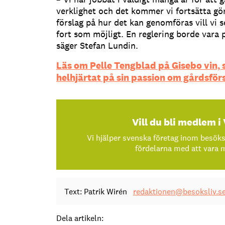
verklighet och det kommer vi fortsätta gör
förslag på hur det kan genomföras vill vi s
fort som möjligt. En reglering borde vara 
säger Stefan Lundin.
Läs om Pelle Tengblad på Gisebo vin, 
helhjärtat på sin passion om gårdsförsä
Vill du bli medlem i 
Vi hjälper svenska företag inom besök
fördelarna med att vara
Text: Patrik Wirén
redaktionen@besoksliv.s
Dela artikeln: