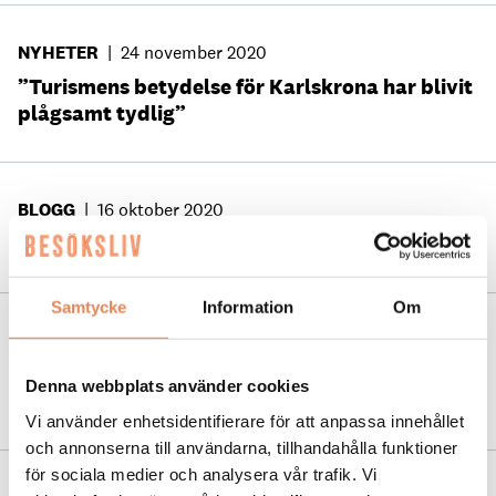
NYHETER
|
24 november 2020
”Turismens betydelse för Karlskrona har blivit
plågsamt tydlig”
BLOGG
|
16 oktober 2020
Om jag besökte Eriksberg
Samtycke
Information
Om
NYHETER
|
21 maj 2019
Satsning på naturturism ska lyfta Blekinge
Denna webbplats använder cookies
internationellt
Vi använder enhetsidentifierare för att anpassa innehållet
och annonserna till användarna, tillhandahålla funktioner
för sociala medier och analysera vår trafik. Vi