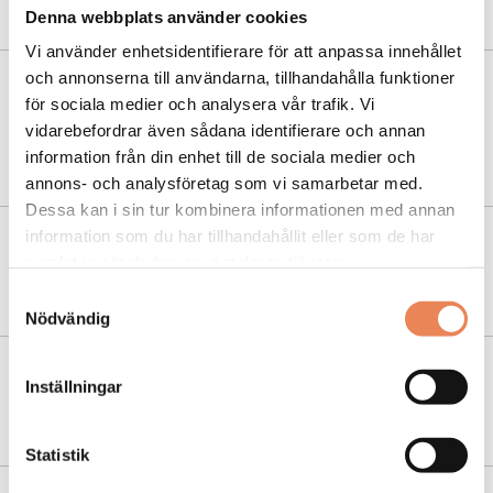
”Superkul att bli en del av ledningen”
Denna webbplats använder cookies
Vi använder enhetsidentifierare för att anpassa innehållet
och annonserna till användarna, tillhandahålla funktioner
NYHETER
|
3 juni 2022
för sociala medier och analysera vår trafik. Vi
Nöjesparker behåller tillfälliga
vidarebefordrar även sådana identifierare och annan
pandemilösningar
information från din enhet till de sociala medier och
annons- och analysföretag som vi samarbetar med.
Dessa kan i sin tur kombinera informationen med annan
information som du har tillhandahållit eller som de har
NYHETER
|
31 maj 2022
samlat in när du har använt deras tjänster.
Lyckad politikerdialog på High Chaparral
Samtyckesval
Nödvändig
NYHETER
|
24 januari 2022
Inställningar
”Vi tror på en stark sommar”
Statistik