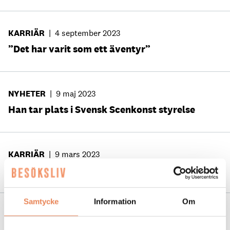
KARRIÄR
|
4 september 2023
”Det har varit som ett äventyr”
NYHETER
|
9 maj 2023
Han tar plats i Svensk Scenkonst styrelse
KARRIÄR
|
9 mars 2023
Hon ser ett nytt äventyr i varje arbetsdag
Samtycke
Information
Om
KARRIÄR
|
13 september 2022