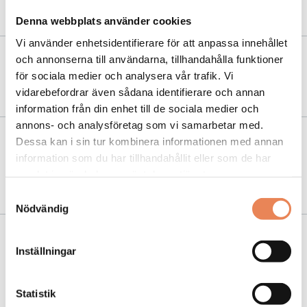
Mattisborgen
Denna webbplats använder cookies
Vi använder enhetsidentifierare för att anpassa innehållet
och annonserna till användarna, tillhandahålla funktioner
NYHETER
|
24 januari 2022
för sociala medier och analysera vår trafik. Vi
”Vi tror på en stark sommar”
vidarebefordrar även sådana identifierare och annan
information från din enhet till de sociala medier och
annons- och analysföretag som vi samarbetar med.
Dessa kan i sin tur kombinera informationen med annan
NYHETER
|
29 november 2021
information som du har tillhandahållit eller som de har
Astrid Lindgrens Värld hoppas på
samlat in när du har använt deras tjänster.
besöksrekord nästa sommar
Samtyckesval
Nödvändig
NYHETER
|
22 november 2021
Inställningar
Destination Åsnen på internationell topplista
för hållbarhetsarbete
Statistik