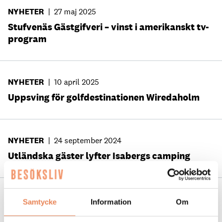
NYHETER
|
27 maj 2025
Stufvenäs Gästgifveri – vinst i amerikanskt tv-
program
NYHETER
|
10 april 2025
Uppsving för golfdestinationen Wiredaholm
NYHETER
|
24 september 2024
Utländska gäster lyfter Isabergs camping
NYHETER
|
14 februari 2024
Samtycke
Information
Om
Astrid Lindgrens Värld satsar 30 miljoner på