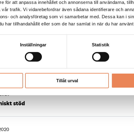
e för att anpassa innehållet och annonserna till användarna, tillh
vår trafik. Vi vidarebefordrar även sådana identifierare och anna
nnons- och analysföretag som vi samarbetar med. Dessa kan i sin
 2021
har tillhandahållit eller som de har samlat in när du har använt 
tt testa nytt och tänka fritt”
Inställningar
Statistik
1
adsför varandras besöksmål
Tillåt urval
 2020
miskt stöd
 2020