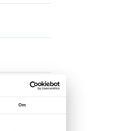
Om
et