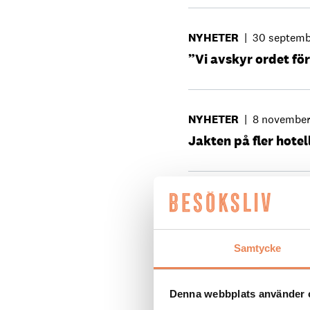
NYHETER
|
30 septemb
”Vi avskyr ordet fö
NYHETER
|
8 november
Jakten på fler hote
NYHETER
|
21 juni 2023
Unik hotellupplevel
Samtycke
NYHETER
|
20 decembe
Denna webbplats använder 
Best Western Plus H