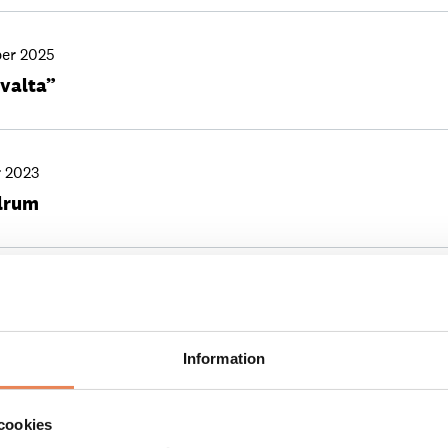
er 2025
rvalta”
 2023
llrum
se i Västerås
Information
r 2021
cookies
otel Plaza tiodubblar sin mötes- och eventkapacit