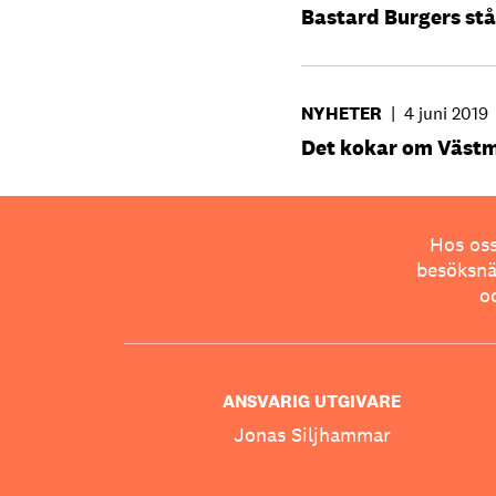
Bastard Burgers stå
NYHETER
|
4 juni 2019
Det kokar om Väst
Hos oss
besöksnär
o
ANSVARIG UTGIVARE
Jonas Siljhammar