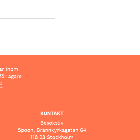
ar inom
för ägare
ta
.
KONTAKT
Besöksliv
Spoon, Brännkyrkagatan 64
118 23 Stockholm