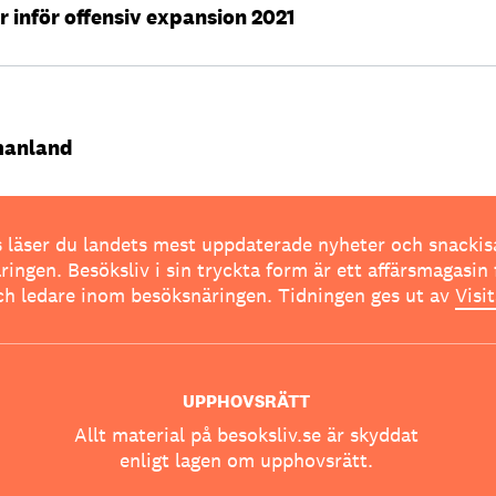
r inför offensiv expansion 2021
manland
 läser du landets mest uppdaterade nyheter och snackis
ingen. Besöksliv i sin tryckta form är ett affärsmagasin 
ch ledare inom besöksnäringen. Tidningen ges ut av
Visi
UPPHOVSRÄTT
Allt material på besoksliv.se är skyddat
enligt lagen om upphovsrätt.