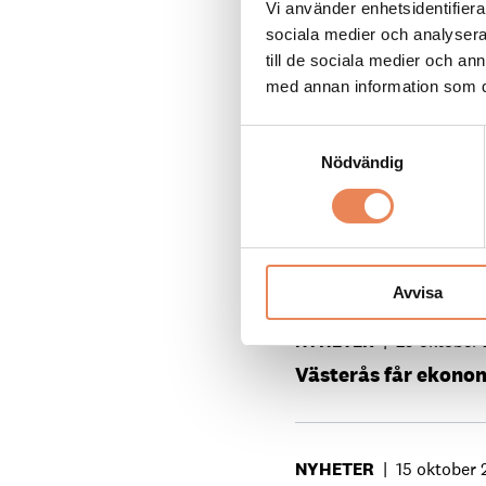
Vi använder enhetsidentifierar
sociala medier och analysera 
till de sociala medier och a
KARRIÄR
|
9 december
med annan information som du 
”Här finns spelrum a
Samtyckesval
Nödvändig
NYHETER
|
30 juni 202
Grannstäder markn
Avvisa
NYHETER
|
29 oktober
Västerås får ekono
NYHETER
|
15 oktober