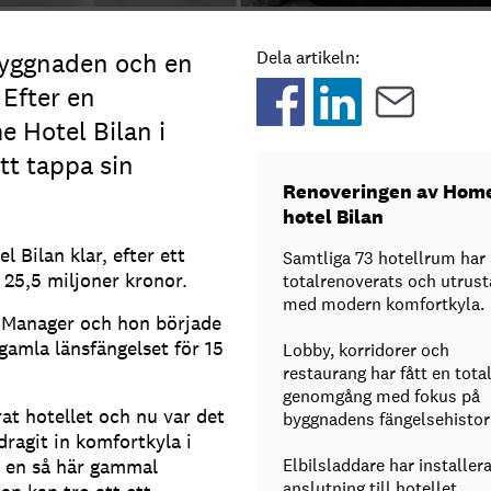
byggnaden och en
Dela artikeln:
 Efter en
 Hotel Bilan i
tt tappa sin
Renoveringen av Hom
hotel Bilan
 Bilan klar, efter ett
Samtliga 73 hotellrum har
v 25,5 miljoner kronor.
totalrenoverats och utrust
med modern komfortkyla.
 Manager och hon började
gamla länsfängelset för 15
Lobby, korridorer och
restaurang har fått en tota
genomgång med fokus på
at hotellet och nu var det
byggnadens fängelsehistor
dragit in komfortkyla i
i en så här gammal
Elbilsladdare har installera
anslutning till hotellet.