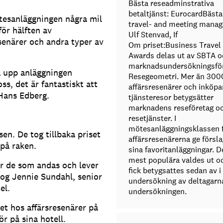
Bästa reseadminstrativa
betaltjänst: EurocardBästa
tesanläggningen några mil
travel- and meeting manag
ör hälften av
Ulf Stenvad, If
senärer och andra typer av
Om priset:Business Travel
Awards delas ut av SBTA o
marknadsundersökningsfö
a upp anläggningen
Resegeometri. Mer än 300
ss, det är fantastiskt att
affärsresenärer och inköpa
 Hans Edberg.
tjänsteresor betygsätter
marknadens reseföretag o
resetjänster. I
mötesanläggningsklassen f
en. De tog tillbaka priset
affärsresenärerna ge försla
 på raken.
sina favoritanläggningar. D
mest populära valdes ut o
 är de som andas och lever
fick betygsattes sedan av i
log Jennie Sundahl, senior
undersökning av deltagarna
el.
undersökningen.
et hos affärsresenärer på
r på sina hotell.