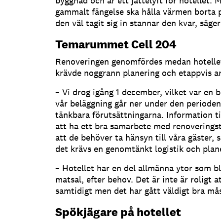
byggnad och är ett jättelyft för hotellet. 
gammalt fängelse ska hålla värmen borta
den väl tagit sig in stannar den kvar, säge
Temarummet Cell 204
Renoveringen genomfördes medan hotellet 
krävde noggrann planering och etappvis ar
– Vi drog igång 1 december, vilket var en b
vår beläggning går ner under den perioden
tänkbara förutsättningarna. Information til
att ha ett bra samarbete med renoveringst
att de behöver ta hänsyn till våra gäster, 
det krävs en genomtänkt logistik och plan
– Hotellet har en del allmänna ytor som blev
matsal, efter behov. Det är inte är roligt a
samtidigt men det har gått väldigt bra mås
Spökjägare på hotellet