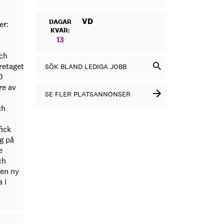
VD
DAGAR
er:
KVAR:
13
ch
retaget
SÖK BLAND LEDIGA JOBB
0
re av
SE FLER PLATSANNONSER
ch
ick
g på
e
ch
 en ny
 i