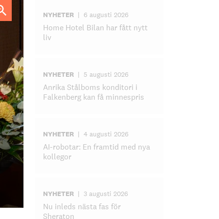
NYHETER
|
6 augusti 2026
Home Hotel Bilan har fått nytt
liv
NYHETER
|
5 augusti 2026
Anrika Stålboms konditori i
Falkenberg kan få minnespris
NYHETER
|
4 augusti 2026
AI-robotar: En framtid med nya
kollegor
NYHETER
|
3 augusti 2026
Nu inleds nästa fas för
Sheraton