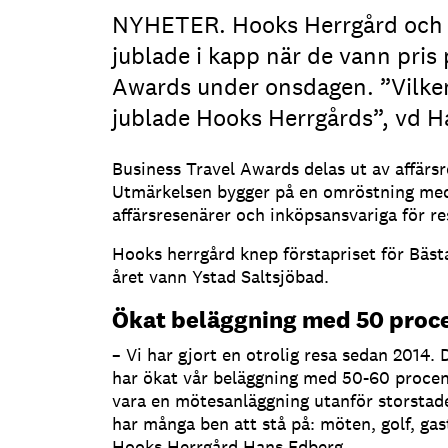
NYHETER. Hooks Herrgård och 
jublade i kapp när de vann pris
Awards under onsdagen. ”Vilke
jublade Hooks Herrgårds”, vd H
Business Travel Awards delas ut av affärs
Utmärkelsen bygger på en omröstning me
affärsresenärer och inköpsansvariga för re
Hooks herrgård knep förstapriset för Bäs
året vann Ystad Saltsjöbad.
Ökat beläggning med 50 proc
– Vi har gjort en otrolig resa sedan 2014.
har ökat vår beläggning med 50-60 procent.
vara en mötesanläggning utanför storstade
har många ben att stå på: möten, golf, ga
Hooks Herrgård Hans Edberg.