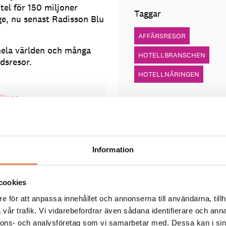
el för 150 miljoner
Taggar
ige, nu senast Radisson Blu
AFFÄRSRESOR
hela världen och många
HOTELLBRANSCHEN
ndsresor.
HOTELLNÄRINGEN
iv.se
Information
cookies
e för att anpassa innehållet och annonserna till användarna, tillh
an har fått nytt liv
vår trafik. Vi vidarebefordrar även sådana identifierare och anna
nnons- och analysföretag som vi samarbetar med. Dessa kan i sin