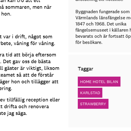
Man kan tro att ett
 på sommaren, men när
Byggnaden fungerade som
r hon.
Värmlands länsfängelse m
1847 och 1968. Det unika
fängelsemuseet i källaren 
var i drift, något som
bevarats och är fortsatt ö
för besökare.
bete, våning för våning.
ra tid att börja eftersom
. Det gav oss de bästa
l gäster är viktigt, liksom
Taggar
eamet så att de förstår
säger hon och tillägger att
HOME HOTEL BILAN
ering.
KARLSTAD
 tillfällig reception eller
STRAWBERRY
tt drifta och renovera
te jag säga.