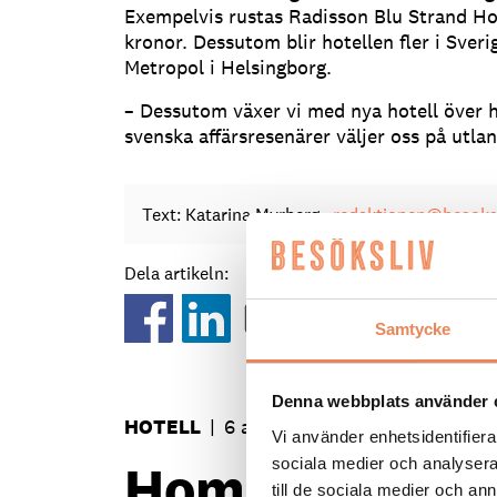
Exempelvis rustas Radisson Blu Strand Hot
kronor. Dessutom blir hotellen fler i Sver
Metropol i Helsingborg.
– Dessutom växer vi med nya hotell över 
svenska affärsresenärer väljer oss på utla
Text: Katarina Myrberg
redaktionen@besoksl
Dela artikeln:
Samtycke
Denna webbplats använder 
HOTELL
|
6 augusti 2026
Vi använder enhetsidentifierar
Home Hotel Bil
sociala medier och analysera 
till de sociala medier och a