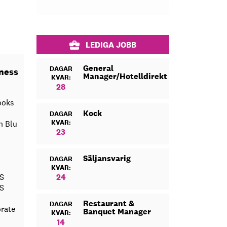
LEDIGA JOBB
General
DAGAR
iness
Manager/Hotelldirektör
KVAR:
28
ooks
Kock
DAGAR
KVAR:
n Blu
23
Säljansvarig
DAGAR
KVAR:
AS
24
AS
Restaurant &
DAGAR
orate
Banquet Manager
KVAR:
14