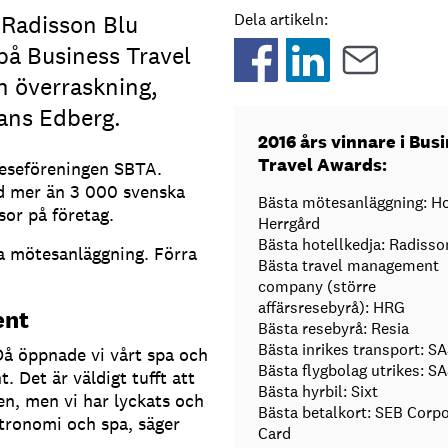
Radisson Blu
Dela artikeln:
 på Business Travel
n överraskning,
ans Edberg.
2016 års vinnare i Bus
Travel Awards:
reseföreningen SBTA.
d mer än 3 000 svenska
Bästa mötesanläggning: H
sor på företag.
Herrgård
Bästa hotellkedja: Radisso
ta mötesanläggning. Förra
Bästa travel management
company (större
affärsresebyrå): HRG
ent
Bästa resebyrå: Resia
Bästa inrikes transport: S
 Då öppnade vi vårt spa och
Bästa flygbolag utrikes: S
 Det är väldigt tufft att
Bästa hyrbil: Sixt
n, men vi har lyckats och
Bästa betalkort: SEB Corp
stronomi och spa, säger
Card