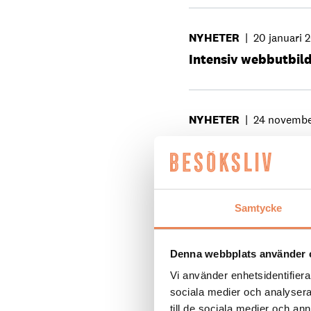
NYHETER
|
20 januari 
Intensiv webbutbild
NYHETER
|
24 novembe
”Viktigt att ta tag 
NYHETER
|
6 oktober 2
Samtycke
”Möjligheten att utv
Denna webbplats använder 
Vi använder enhetsidentifierar
NYHETER
|
20 april 20
sociala medier och analysera 
Forskare utreder h
till de sociala medier och a