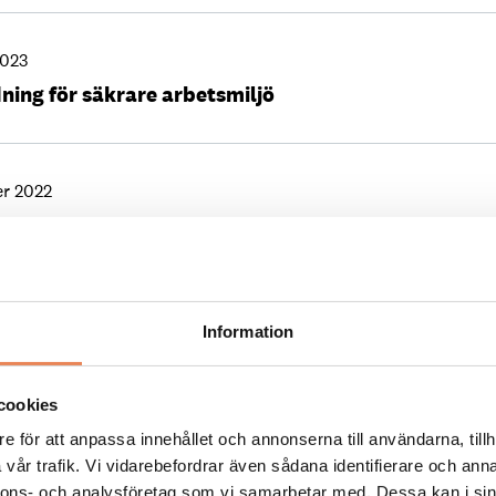
2023
ning för säkrare arbetsmiljö
r 2022
i problemet”
021
Information
ecklas kräver ett aktivt jobb från chefer”
cookies
e för att anpassa innehållet och annonserna till användarna, tillh
21
vår trafik. Vi vidarebefordrar även sådana identifierare och anna
ur pandemin påverkat anställda
nnons- och analysföretag som vi samarbetar med. Dessa kan i sin