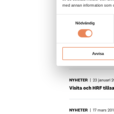
med annan information som du 
Samtyckesval
REPORTAGE
|
16 april 
Nödvändig
”En schysst arbetsmi
NYHETER
|
8 januari 2
Avvisa
”En perfekt klangbo
NYHETER
|
23 januari 
Visita och HRF till
NYHETER
|
17 mars 20