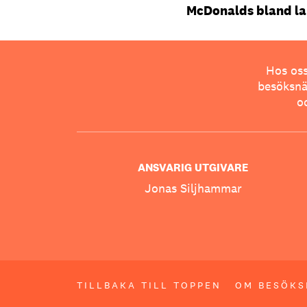
McDonalds bland la
Hos oss
besöksnär
o
ANSVARIG UTGIVARE
Jonas Siljhammar
TILLBAKA TILL TOPPEN
OM BESÖKS