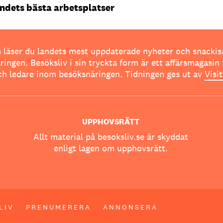
ndets bästa arbetsplatser
 läser du landets mest uppdaterade nyheter och snackis
ingen. Besöksliv i sin tryckta form är ett affärsmagasin 
ch ledare inom besöksnäringen. Tidningen ges ut av
Visi
UPPHOVSRÄTT
Allt material på besoksliv.se är skyddat
enligt lagen om upphovsrätt.
LIV
PRENUMERERA
ANNONSERA